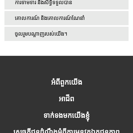
ការទាមទារ និងសិទ្ធិទទួលបាន
គោលការណ៍ និងគោលការណ៍ណែនាំ
ចូលរួមបណ្តាញរបស់យើង។
អំពីពួកយើង
អាជីព
ទាក់ទងមកយើងខ្ញុំ
សេចក្តីជូនដំណឹងអំពីការអនុវត្តឯកជនភាព