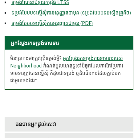
ទម្រង់ណែនាំជំនួយកម្មវិធី LTSS
ទម្រង់បែបបទស្នើសុំការអនុញ្ញាតជាមុន (ទម្រង់បែបបទអេឡិចត្រូនិច)
ទម្រង់បែបបទស្នើសុំការអនុញ្ញាតជាមុន (PDF)
អ្នកស្វែងរកទម្រង់ទាមទារ
មិនប្រាកដថាត្រូវប្រើទម្រង់អ្វី?
អ្នកស្វែងរកទម្រង់ការទាមទាររបស់
Neighborhood
កំណត់មូលហេតុទូទៅបំផុតដែលការកែប្រែការ
ទាមទារត្រូវបានស្នើសុំ ក៏ដូចជាទម្រង់ ឬដំណើរការដែលភ្ជាប់មក
ជាមួយផងដែរ។
ធនធានអ្នកផ្តល់សេវា