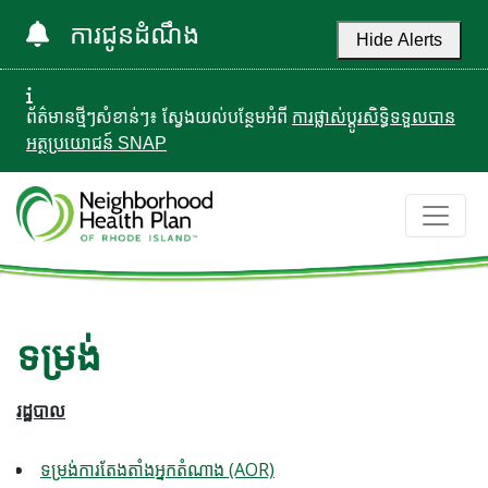
ការជូនដំណឹង
Hide Alerts
ព័ត៌មានថ្មីៗសំខាន់ៗ៖ ស្វែងយល់បន្ថែមអំពី
ការផ្លាស់ប្តូរសិទ្ធិទទួលបាន
អត្ថប្រយោជន៍ SNAP
ទម្រង់
រដ្ឋបាល
ទម្រង់ការតែងតាំងអ្នកតំណាង (AOR)