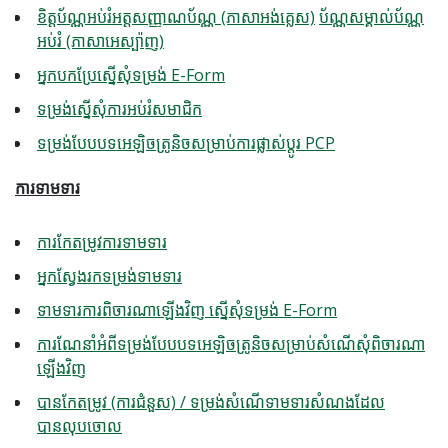
ខិត្តប័ណ្ណអប់រំអត្តសញ្ញាណប័ណ្ណ (ភាសាអង់គ្លេស)
ប័ណ្ណសម្គាល់ប័ណ្ណ
អប់រំ (ភាសាអេស្ប៉ាញ)
អ្នកបកប្រែស្នើសុំទម្រង់ E-Form
ទម្រង់ស្នើសុំការអប់រំសមាជិក
ទម្រង់បែបបទអេឡិចត្រូនិចសម្រាប់ការផ្លាស់ប្តូរ PCP
ការទាមទារ
ការកែតម្រូវការទាមទារ
អ្នកស្វែងរកទម្រង់ទាមទារ
ទាមទារការពិចារណាឡើងវិញ ស្នើសុំទម្រង់ E-Form
ការណែនាំអំពីទម្រង់បែបបទអេឡិចត្រូនិចសម្រាប់សំណើសុំពិចារណា
ឡើងវិញ
បានកែតម្រូវ (ការជំនួស) / ទម្រង់សំណើទាមទារសំណងដែល
បានលុបចោល