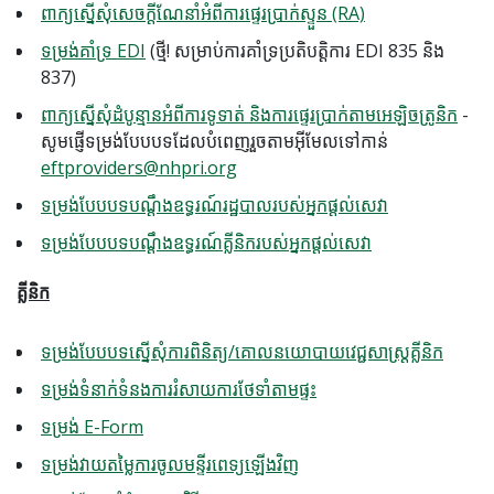
ពាក្យស្នើសុំសេចក្តីណែនាំអំពីការផ្ទេរប្រាក់ស្ទួន (RA)
ទម្រង់​គាំទ្រ EDI
(ថ្មី! សម្រាប់​ការគាំទ្រ​ប្រតិបត្តិការ EDI 835 និង
837)
ពាក្យស្នើសុំដំបូន្មានអំពីការទូទាត់ និងការផ្ទេរប្រាក់តាមអេឡិចត្រូនិក
-
សូមផ្ញើទម្រង់បែបបទដែលបំពេញរួចតាមអ៊ីមែលទៅកាន់
eftproviders@nhpri.org
ទម្រង់បែបបទបណ្តឹងឧទ្ធរណ៍រដ្ឋបាលរបស់អ្នកផ្តល់សេវា
ទម្រង់បែបបទបណ្តឹងឧទ្ធរណ៍គ្លីនិករបស់អ្នកផ្តល់សេវា
គ្លីនិក
ទម្រង់បែបបទស្នើសុំការពិនិត្យ/គោលនយោបាយវេជ្ជសាស្ត្រគ្លីនិក
ទម្រង់ទំនាក់ទំនងការរំសាយការថែទាំតាមផ្ទះ
ទម្រង់ E-Form
ទម្រង់វាយតម្លៃការចូលមន្ទីរពេទ្យឡើងវិញ