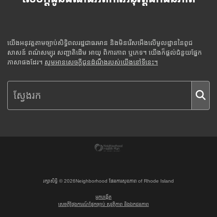
យើងអនុវត្តតាមច្បាប់សិទ្ធិពលរដ្ឋជាធរមាន និងមិនរើសអើងលើមូលដ្ឋាននៃពូជ
សាសន៍ ពណ៌សម្បុរ សញ្ជាតិដើម អាយុ ពិការភាព ឬភេទ។ យើងក៏ផ្តល់ជំនួយផ្នែក
ភាសាផងដែរ។
សូមអានសេចក្តីជូនដំណឹងរបស់យើងនៅទីនេះ។
រក្សាសិទ្ធិ ©
2026
Neighborhood ផែនការសុខភាព of Rhode Island
អ្នកបង្កើត
សេចក្តីថ្លែងការណ៍ផ្នែកច្បាប់ សុវត្ថិភាព និងឯកជនភាព