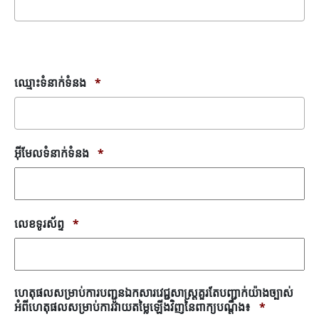
សារ
កំហុស
ឈ្មោះទំនាក់ទំនង
*
អ៊ីមែលទំនាក់ទំនង
*
លេខទូរស័ព្ទ
*
ហេតុផលសម្រាប់ការបញ្ជូនឯកសារវេជ្ជសាស្រ្តគួរតែបញ្ជាក់យ៉ាងច្បាស់
អំពីហេតុផលសម្រាប់ការវាយតម្លៃឡើងវិញនៃពាក្យបណ្តឹង៖
*