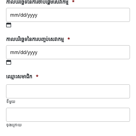
កាលបរិច្ឆេទនៃការចាប់ផ្តើមសេវាកម្ម
*
slash
DD
slash
YYYY
MM
កាលបរិច្ឆេទនៃការបញ្ចប់សេវាកម្ម
*
slash
DD
slash
YYYY
MM
ឈ្មោះសមាជិក
*
slash
DD
slash
YYYY
ទីមួយ
ចុងក្រោយ