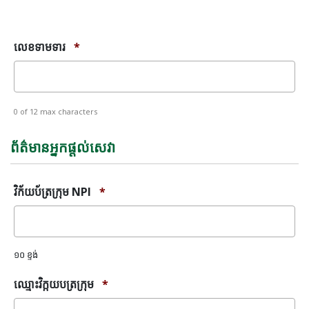
សារ
កំហុស
លេខ​ទាមទារ
*
0 of 12 max characters
ព័ត៌មានអ្នកផ្តល់សេវា
វិក័យប័ត្រក្រុម NPI
*
១០ ខ្ទង់
ឈ្មោះ​វិក្កយបត្រ​ក្រុម
*