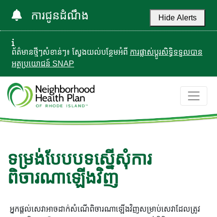
ការជូនដំណឹង
Hide Alerts
ព័ត៌មានថ្មីៗសំខាន់ៗ៖ ស្វែងយល់បន្ថែមអំពី
ការផ្លាស់ប្តូរសិទ្ធិទទួលបាន
អត្ថប្រយោជន៍ SNAP
ទម្រង់បែបបទស្នើសុំការ
ពិចារណាឡើងវិញ
អ្នកផ្តល់សេវាអាចដាក់សំណើពិចារណាឡើងវិញសម្រាប់សេវាដែលត្រូវ