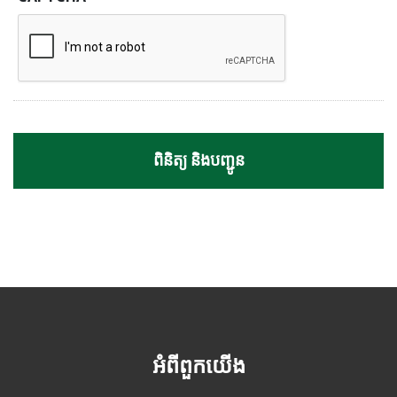
អំពីពួកយើង