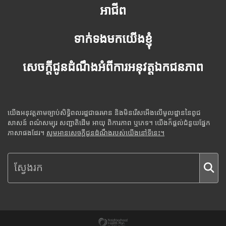
អាជីព
ទាក់ទងមកយើងខ្ញុំ
សេចក្តីជូនដំណឹងអំពីការអនុវត្តឯកជនភាព
យើងអនុវត្តតាមច្បាប់សិទ្ធិពលរដ្ឋជាធរមាន និងមិនរើសអើងលើមូលដ្ឋាននៃពូជ
សាសន៍ ពណ៌សម្បុរ សញ្ជាតិដើម អាយុ ពិការភាព ឬភេទ។ យើងក៏ផ្តល់ជំនួយផ្នែក
ភាសាផងដែរ។
សូមអានសេចក្តីជូនដំណឹងរបស់យើងនៅទីនេះ។