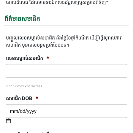
បានបដិសេធ ដែលទាមទារឯកសារវេជ្ជសាស្ត្រសម្រាប់ពិនិត្យ។
ព័ត៌មានសមាជិក
បញ្ចូលលេខសម្គាល់សមាជិក និងថ្ងៃខែឆ្នាំកំណើត ដើម្បីធ្វើសុពលភាព
សមាជិក មុនពេលបន្តទម្រង់បែបបទ។
លេខសម្គាល់សមាជិក
*
0 of 12 max characters
សមាជិក DOB
*
MM