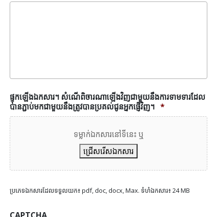
ផ្ទុកឡើងឯកសារ។ សំណើ​ពិចារណា​ឡើងវិញ​ជាមួយ​នឹង​ការ​ទាមទារ​ដែល​
បាន​ភ្ជាប់​មក​ជាមួយ​នឹង​ត្រូវ​បាន​ប្រគល់​ជូន​អ្នក​ផ្ញើ​វិញ។
*
ទម្លាក់ឯកសារនៅទីនេះ ឬ
ជ្រើសរើសឯកសារ
ប្រភេទឯកសារដែលទទួលយក៖ pdf, doc, docx, Max. ទំហំឯកសារ៖ 24 MB
CAPTCHA