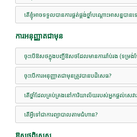
តើខ្ញុំអាចទទួលបានការផ្គត់ផ្គង់ថ្នាំបណ្តោះអាសន្នបានទ
ការអនុញ្ញាតជាមុន
ចុះបើឱសថក្នុងបញ្ជីឱសថដែលមានការរ៉ាប់រង (ទម្រង់
ចុះបើការអនុញ្ញាតជាមុនត្រូវបានបដិសេធ?
តើថ្នាំដែលគ្រប់គ្រងនៅការិយាល័យរបស់អ្នកផ្តល់សេវារប
តើ​អ្វី​ទៅ​ជា​ការ​ព្យាបាល​តាម​ជំហាន?
ឱសថពិសេស