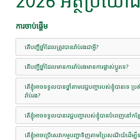
2026 អត្ថប្រយោ
ការចាប់ផ្តើម
តើ​បញ្ជី​ថ្នាំ​ដែល​ត្រូវ​បាន​រ៉ាប់រង​ជាអ្វី?
តើ​បញ្ជី​ថ្នាំ​ដែល​មាន​ការ​រ៉ាប់រង​មាន​ការ​ផ្លាស់​ប្តូរ​ទេ?
តើខ្ញុំអាចទទួលបានថ្នាំតាមវេជ្ជបញ្ជារបស់ខ្ញុំបាន
រ៉ាប់រង?
តើខ្ញុំអាចទទួលបានវេជ្ជបញ្ជារបស់ខ្ញុំបានបំពេញនៅកន
តើខ្ញុំអាចប្រើសេវាកម្មបញ្ជាទិញតាមប្រៃសណីយ៍ដើម្បីទ