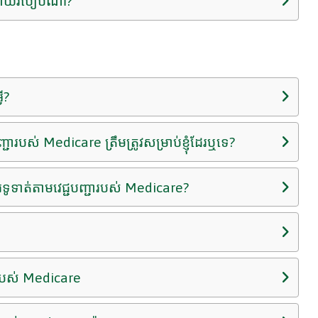
TM ដោយរបៀបណា?
ី?
ារបស់ Medicare ត្រឹមត្រូវសម្រាប់ខ្ញុំដែរឬទេ?
ារទូទាត់តាមវេជ្ជបញ្ជារបស់ Medicare?
របស់ Medicare