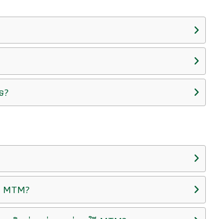
ទេ?
ិធី MTM?