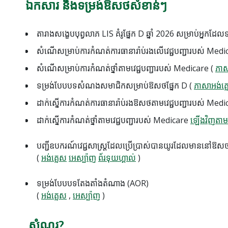
ឯកសារ និងទម្រង់ឱសថសំខាន់ៗ
តារាងសង្ខេបបុព្វលាភ LIS គំរូផ្នែក D ឆ្នាំ 2026 សម្រាប់អ្នកដ
សំណើសម្រាប់ការកំណត់ការធានារ៉ាប់រងលើវេជ្ជបញ្ជារបស់ M
សំណើសម្រាប់ការកំណត់ថ្នាំតាមវេជ្ជបញ្ជារបស់ Medicare (
ភាស
ទម្រង់បែបបទសំណងសមាជិកសម្រាប់ឱសថផ្នែក D (
ភាសាអង់គ្
ដាក់ស្នើការកំណត់ការធានារ៉ាប់រងឱសថតាមវេជ្ជបញ្ជារបស់ Med
ដាក់ស្នើការកំណត់ថ្នាំតាមវេជ្ជបញ្ជារបស់ Medicare
ឡើងវិញតាម
បញ្ជីឧបករណ៍វេជ្ជសាស្ត្រដែលប្រើប្រាស់បានយូរដែលមាននៅឱសថ
(
អង់គ្លេស
អេស្ប៉ាញ
ព័រទុយហ្គាល់
)
ទម្រង់បែបបទតែងតាំងតំណាង (AOR)
(
អង់គ្លេស
,
អេស្ប៉ាញ
)
សំណួរ?