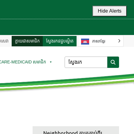
Hide Alerts
ល់សេវា
ក្លាយជាសមាជិក
ស្វែងរកវេជ្ជបណ្ឌិត
ភាសាខ្មែរ
CARE-MEDICAID សមាជិក
Neighborhood ការតភ្ជាប់ពីរ