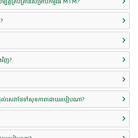
្បត្តិ​គ្រប់គ្រាន់​សម្រាប់​កម្មវិធី MTM?
M?
ើងវិញ?
នកផ្តល់សេវាថែទាំសុខភាពដោយរបៀបណា?