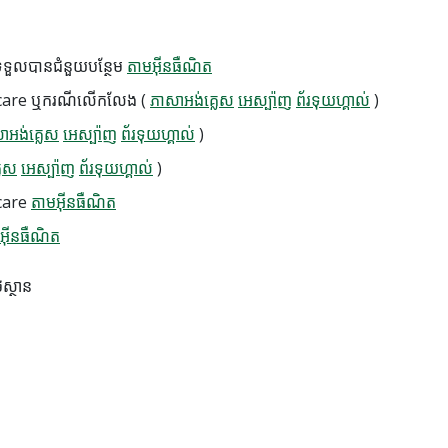
ែលទទួលបានជំនួយបន្ថែម
តាមអ៊ីនធឺណិត
edicare ឬករណីលើកលែង (
ភាសាអង់គ្លេស
អេស្ប៉ាញ
ព័រទុយហ្គាល់
)
ាអង់គ្លេស
អេស្ប៉ាញ
ព័រទុយហ្គាល់
)
លេស
អេស្ប៉ាញ
ព័រទុយហ្គាល់
)
icare
តាមអ៊ីនធឺណិត
អ៊ីនធឺណិត
ស្ថាន