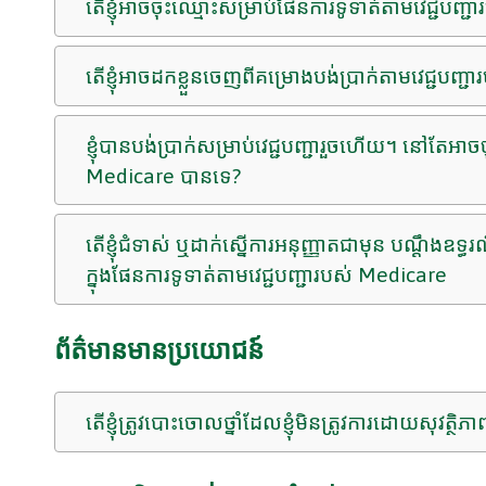
តើខ្ញុំអាចចុះឈ្មោះសម្រាប់ផែនការទូទាត់តាមវេជ្ជបញ្
តើខ្ញុំអាចដកខ្លួនចេញពីគម្រោងបង់ប្រាក់តាមវេជ្ជបញ
ខ្ញុំបានបង់ប្រាក់សម្រាប់វេជ្ជបញ្ជារួចហើយ។ នៅតែអា
Medicare បានទេ?
តើខ្ញុំជំទាស់ ឬដាក់ស្នើការអនុញ្ញាតជាមុន បណ្តឹង
ក្នុងផែនការទូទាត់តាមវេជ្ជបញ្ជារបស់ Medicare
ព័ត៌មានមានប្រយោជន៍
តើខ្ញុំត្រូវបោះចោលថ្នាំដែលខ្ញុំមិនត្រូវការដោយសុវ