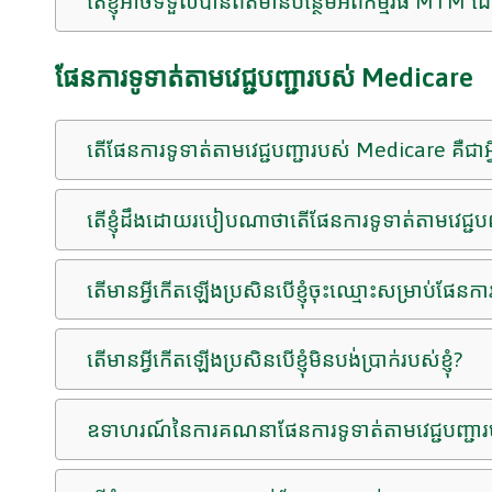
តើខ្ញុំអាចទទួលបានព័ត៌មានបន្ថែមអំពីកម្មវិធី M
ផែនការទូទាត់តាមវេជ្ជបញ្ជារបស់ Medicare
តើផែនការទូទាត់តាមវេជ្ជបញ្ជារបស់ Medicare គឺជាអ្វ
តើខ្ញុំដឹងដោយរបៀបណាថាតើផែនការទូទាត់តាមវេជ្ជបញ្ជ
តើមានអ្វីកើតឡើងប្រសិនបើខ្ញុំចុះឈ្មោះសម្រាប់ផែនក
តើមានអ្វីកើតឡើងប្រសិនបើខ្ញុំមិនបង់ប្រាក់របស់ខ្ញុំ?
ឧទាហរណ៍នៃការគណនាផែនការទូទាត់តាមវេជ្ជបញ្ជា