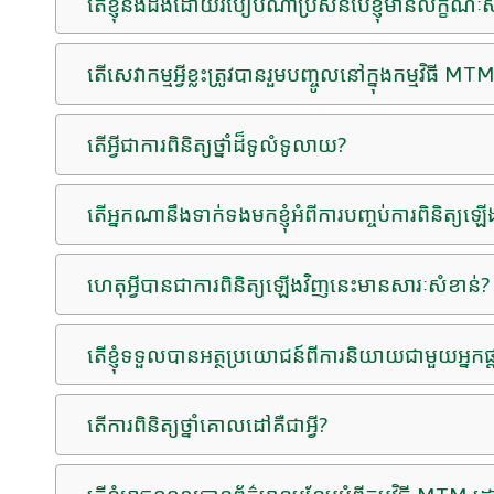
តើ​ខ្ញុំ​នឹង​ដឹង​ដោយ​របៀប​ណា​ប្រសិនបើ​ខ្ញុំ​មាន​លក្ខណៈសម
តើសេវាកម្មអ្វីខ្លះត្រូវបានរួមបញ្ចូលនៅក្នុងកម្មវិធី MT
តើអ្វីជាការពិនិត្យថ្នាំដ៏ទូលំទូលាយ?
តើអ្នកណានឹងទាក់ទងមកខ្ញុំអំពីការបញ្ចប់ការពិនិត្យឡ
ហេតុអ្វីបានជាការពិនិត្យឡើងវិញនេះមានសារៈសំខាន់?
តើខ្ញុំទទួលបានអត្ថប្រយោជន៍ពីការនិយាយជាមួយអ្
តើការពិនិត្យថ្នាំគោលដៅគឺជាអ្វី?