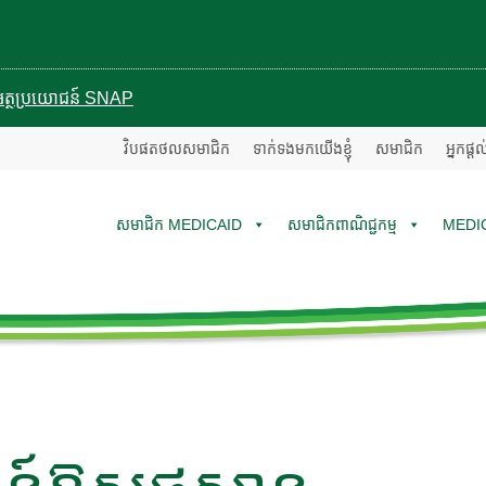
បានអត្ថប្រយោជន៍ SNAP
វិបផតថលសមាជិក
ទាក់ទងមកយើងខ្ញុំ
សមាជិក
អ្នកផ្ត
សមាជិក MEDICAID
សមាជិកពាណិជ្ជកម្ម
MEDI