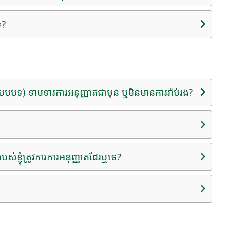
េ?
បែបបទ) ទាមទារការអនុញ្ញាតជាមុន ឬមិនមានការរ៉ាប់រង?
ស់ខ្ញុំត្រូវការការអនុញ្ញាតដែរឬទេ?