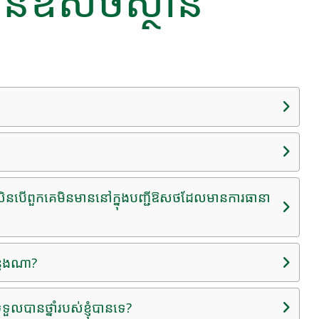
ជន៍ឱសថស្ថាន
ទេ ប្រសិនបើពួកគេមិនមាននៅក្នុងបញ្ជីឱសថដែលមានការធានា
្លែងណា?
ទួលបានថ្នាំរបស់ខ្ញុំបានទេ?