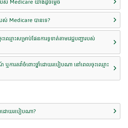
ជារបស់ Medicare យ៉ាងដូចម្តេច
្ជារបស់ Medicare បានទេ?
ចចុះឈ្មោះសម្រាប់ផែនការទូទាត់តាមវេជ្ជបញ្ជារបស់
ឧទ្ធរណ៍ ឬការតវ៉ាចំពោះថ្នាំដោយរបៀបណា នៅពេលចុះឈ្មោះ
ត្ថិភាពដោយរបៀបណា?