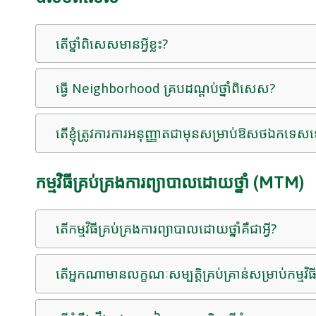
តើថ្នាំពិសេសមានអ្វីខ្លះ?
ធ្វើ Neighborhood គ្របដណ្តប់ថ្នាំពិសេស?
តើខ្ញុំត្រូវការការអនុញ្ញាតជាមុនសម្រាប់ឱសថឯកទេស
កម្មវិធីគ្រប់គ្រងការព្យាបាលដោយថ្នាំ (MTM)
តើកម្មវិធីគ្រប់គ្រងការព្យាបាលដោយថ្នាំគឺជាអ្វី?
តើអ្នកណាមានលក្ខណៈសម្បត្តិគ្រប់គ្រាន់សម្រាប់កម្មវ