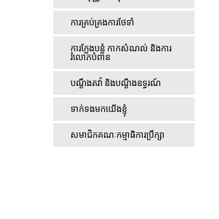
ការគ្រប់គ្រងការថែទាំ
ការក្លែងបន្លំ កាកសំណល់ និងការ
រំលោភបំពាន
បណ្តឹងតវ៉ា និងបណ្តឹងឧទ្ធរណ៍
ទាក់ទងមកយើងខ្ញុំ
សមាជិកគណៈកម្មាធិការប្រឹក្សា