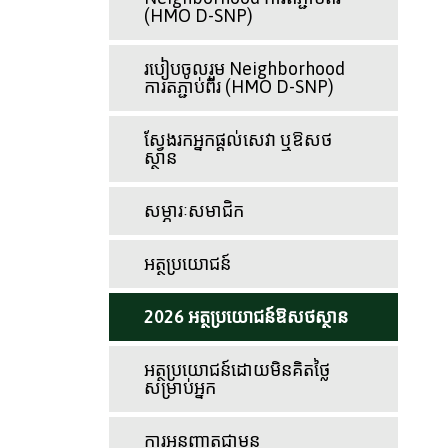
(HMO D-SNP)
របៀបចូលរួម Neighborhood
ការតភ្ជាប់ពីរ (HMO D-SNP)
ស្វែងរកអ្នកផ្តល់សេវា ឬឱសថ
ស្ថាន
សម្ភារៈសមាជិក
អត្ថប្រយោជន៍
2026 អត្ថប្រយោជន៍ឱសថស្ថាន
អត្ថប្រយោជន៍ដោយមិនគិតថ្លៃ
សម្រាប់អ្នក
ការអនុញ្ញាតជាមុន