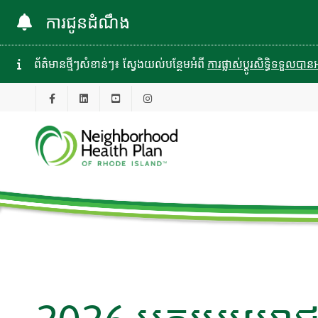
ការជូនដំណឹង
ព័ត៌មានថ្មីៗសំខាន់ៗ៖ ស្វែងយល់បន្ថែមអំពី
ការផ្លាស់ប្តូរសិទ្ធិទទួល