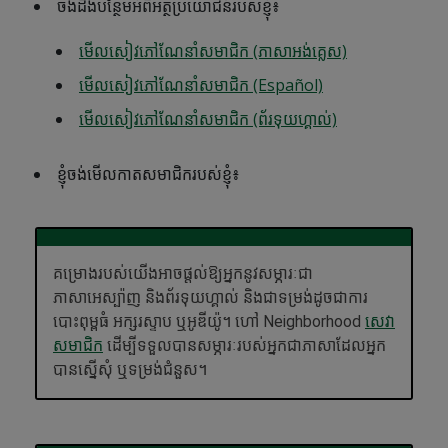
ចង់ដឹងបន្ថែមអំពីអត្ថប្រយោជន៍របស់ខ្ញុំ៖
មើលសៀវភៅណែនាំសមាជិក (ភាសាអង់គ្លេស)
មើលសៀវភៅណែនាំសមាជិក (Español)
មើលសៀវភៅណែនាំសមាជិក (ព័រទុយហ្គាល់)
ខ្ញុំចង់មើលកាតសមាជិករបស់ខ្ញុំ៖
គម្រោងរបស់យើងអាចផ្តល់ឱ្យអ្នកនូវសម្ភារៈជា
ភាសាអេស្ប៉ាញ និងព័រទុយហ្គាល់ និងជាទម្រង់ដូចជាការ
បោះពុម្ពធំ អក្សរស្ទាប ឬអូឌីយ៉ូ។ ហៅ Neighborhood
សេវា
សមាជិក
ដើម្បីទទួលបានសម្ភារៈរបស់អ្នកជាភាសាដែលអ្នក
បានស្នើសុំ ឬទម្រង់ជំនួស។