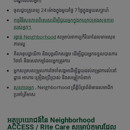
បណ្ឌិតរបស់អ្នក)
ចូលជួបគ្រូពេទ្យ 24 ម៉ោងក្នុងមួយថ្ងៃ 7 ថ្ងៃក្នុងមួយសប្តាហ៍
កម្មវិធីសុខភាពពិសេសដើម្បីជួយអ្នកក្នុងការគ្រប់គ្រងសុខភាព
របស់អ្នក។
រង្វាន់ Neighborhood
សម្រាប់អាកប្បកិរិយាដែលមានសុខ
ភាពល្អ
គិលានុបដ្ឋាយិកា និងបុគ្គលិកសង្គម ដើម្បីជួយអ្នកទទួលបានការ
ថែទាំ និងសេវាកម្មដែលអ្នកត្រូវការ
អ្នកសម្របសម្រួលការថែទាំសង្គមដើម្បីជួយដល់តម្រូវការលំនៅ
ដ្ឋាន អាហារ គ្រឿងប្រើប្រាស់ និងសម្លៀកបំពាក់
សុខភាពអ្នក
, Neighborhood ព្រឹត្តិប័ត្រព័ត៌មានសមាជិក
ប្រចាំត្រីមាស
អត្ថប្រយោជន៍នៃ Neighborhood
ACCESS / RIte Care សម្រាប់កុមារដែល