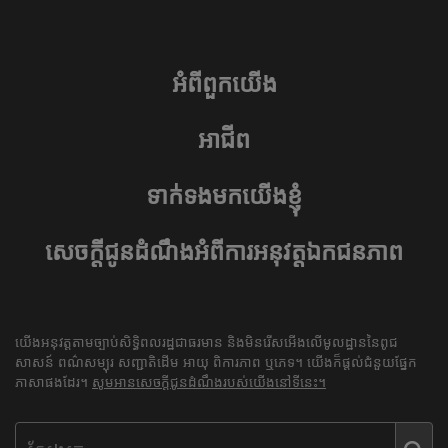
អំពីពួកយើង
អាជីព
ទាក់ទងមកយើងខ្ញុំ
សេចក្តីជូនដំណឹងអំពីការអនុវត្តឯកជនភាព
យើងអនុវត្តតាមច្បាប់សិទ្ធិពលរដ្ឋជាធរមាន និងមិនរើសអើងលើមូលដ្ឋាននៃពូជ
សាសន៍ ពណ៌សម្បុរ សញ្ជាតិដើម អាយុ ពិការភាព ឬភេទ។ យើងក៏ផ្តល់ជំនួយផ្នែក
ភាសាផងដែរ។
សូមអានសេចក្តីជូនដំណឹងរបស់យើងនៅទីនេះ។