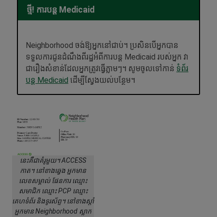
ថ្មី! ការបន្ត Medicaid
Neighborhood ចង់ឱ្យអ្នកនៅជាប់។ ប្រសិនបើអ្នកបាន
ទទួលការជូនដំណឹងពីរដ្ឋអំពីការបន្ត Medicaid របស់អ្នក វា
ជារឿងសំខាន់ដែលអ្នកត្រូវធ្វើភ្លាមៗ។ សូមចូលទៅកាន់
ទំព័រ
បន្ត Medicaid
ដើម្បីស្វែងយល់បន្ថែម។
នេះគឺជាគំរូមួយ។ ACCESS
កាត។ នៅខាងឆ្វេង អ្នកមាន
លេខសម្គាល់ ផែនការ ឈ្មោះ
សមាជិក ឈ្មោះ PCP ឈ្មោះ
គេហទំព័រ និងទូរស័ព្ទ។ នៅខាងស្តាំ
អ្នកមាន Neighborhood ស្លាក