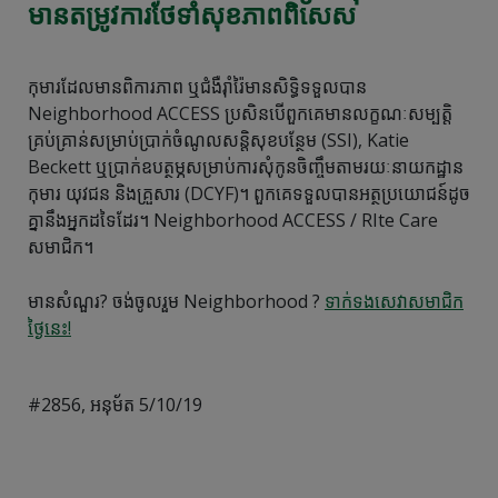
មានតម្រូវការថែទាំសុខភាពពិសេស
កុមារដែលមានពិការភាព ឬជំងឺរ៉ាំរ៉ៃមានសិទ្ធិទទួលបាន
Neighborhood ACCESS ប្រសិនបើពួកគេមានលក្ខណៈសម្បត្តិ
គ្រប់គ្រាន់សម្រាប់ប្រាក់ចំណូលសន្តិសុខបន្ថែម (SSI), Katie
Beckett ឬប្រាក់ឧបត្ថម្ភសម្រាប់ការសុំកូនចិញ្ចឹមតាមរយៈនាយកដ្ឋាន
កុមារ យុវជន និងគ្រួសារ (DCYF)។ ពួកគេទទួលបានអត្ថប្រយោជន៍ដូច
គ្នានឹងអ្នកដទៃដែរ។ Neighborhood ACCESS / RIte Care
សមាជិក។
មានសំណួរ? ចង់ចូលរួម Neighborhood ?
ទាក់ទងសេវាសមាជិក
ថ្ងៃនេះ!
#2856, អនុម័ត 5/10/19