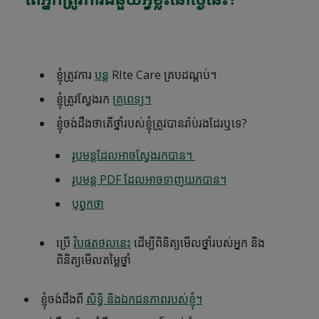
ខ្ញុំត្រូវការ
បន្ត
RIte Care គ្របដណ្តប់។
ខ្ញុំត្រូវស្វែងរក
គ្រូពេទ្យ។
ខ្ញុំ​ចង់​ដឹង​ថា​តើ​ថ្នាំ​របស់​ខ្ញុំ​ត្រូវ​បាន​រ៉ាប់រង​ដែរ​ឬ​ទេ?
រូបមន្តដែលអាចស្វែងរកបាន។
រូបមន្ត PDF ដែលអាចទាញយកបាន។
បុព្វកថា
ប្រើ
វិបផតថលនេះ
ដើម្បីពិនិត្យមើលថ្នាំរបស់អ្នក និង
ពិនិត្យមើលតម្លៃថ្នាំ
ខ្ញុំចង់ដឹងពី
សិទ្ធិ និងឯកជនភាពរបស់ខ្ញុំ។