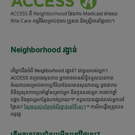
ACCESS គឺ Neighborhood ផែនការ Medicaid តាមរយៈ
RIte Care កម្មវិធីសម្រាប់កុមារ គ្រួសារ និងស្ត្រីមានផ្ទៃពោះ។
Neighborhood រង្វាន់
តើអ្នកដឹងអំពី Neighborhood រង្វាន់? ជាមួយរបស់អ្នក។
ACCESS គម្រោងសុខភាព អ្នកអាចមានសិទ្ធិទទួលបានកាត
អំណោយសម្រាប់អាកប្បកិរិយាដែលមានសុខភាពល្អ ដូចជាការ
ពិនិត្យសុខភាពប្រចាំឆ្នាំសម្រាប់អ្នក និងកូនរបស់អ្នក ការចាក់ថ្នាំ
បង្ការ និងចូលរួមកន្លែងហាត់ប្រាណ។* ទទួលបានរង្វាន់របស់អ្នកនៅ
ថ្ងៃនេះ!
ស្វែងយល់បន្ថែមអំពីរង្វាន់នៅទីនេះ។
* ការរឹតបន្តឹងត្រូវបាន
អនុវត្ត
តើអ្នកត្រូវការជំនួយអ្វីខ្លះនៅថ្ងៃនេះ?