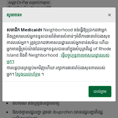
សញ្ញា Co-Pay សម្រាប់ការចូល
មើលការិយាល័យ ឱសថស្ថាន/RX
×
និង ER
សូមអាន៖
អត្ថប្រយោជន៍នៃ Neighborhood
សមាជិក Medicaid៖
Neighborhood ចង់ធ្វើឱ្យប្រាកដថាអ្នក
ACCESS / RIte Care
និងគ្រួសាររបស់អ្នកទទួលបានព័ត៌មានសំខាន់ៗអំពីការធានារ៉ាប់រងសុខ
ភាពរបស់អ្នក។ ត្រូវប្រាកដថាអាសយដ្ឋានរបស់អ្នកទាន់សម័យ ហើយ
អ្នកអានអ្វីគ្រប់យ៉ាងដែលអ្នកទទួលបាននៅក្នុងសំបុត្រពីរដ្ឋ of Rhode
ជាមួយ Neighborhood ACCESS / RIte Care អត្ថប្រយោជន៍
Island និងពី Neighborhood .
ធ្វើបច្ចុប្បន្នភាពអាសយដ្ឋានរបស់
របស់អ្នករួមមាន:
អ្នក។
បណ្តាញវេជ្ជបណ្ឌិត និងអ្នកឯកទេសដ៏ធំមួយ
ការបន្តបានត្រឡប់មកវិញហើយ! រក្សាការធានារ៉ាប់រងសុខភាពរបស់
អ្នក។
ស្វែងយល់បន្ថែម
។
ការពិនិត្យ និងទស្សនាប្រចាំឆ្នាំ
សេវាកម្មអ្នកបកប្រែ
យល់ព្រម
សេវាកម្មដឹកជញ្ជូន ប្រសិនបើអ្នកមានលក្ខណៈសម្បត្តិគ្រប់គ្រាន់
ឧបករណ៍ និងគ្រឿងបរិក្ខារពេទ្យ
ឱសថគ្មានវេជ្ជបញ្ជា ដូចជា ibuprofen (មានវេជ្ជបញ្ជាពីវេជ្ជ