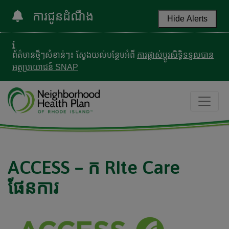
ការជូនដំណឹង
Hide Alerts
ព័ត៌មានថ្មីៗសំខាន់ៗ៖ ស្វែងយល់បន្ថែមអំពី
ការផ្លាស់ប្តូរសិទ្ធិទទួលបាន
អត្ថប្រយោជន៍ SNAP
ACCESS – ក RIte Care
ផែនការ