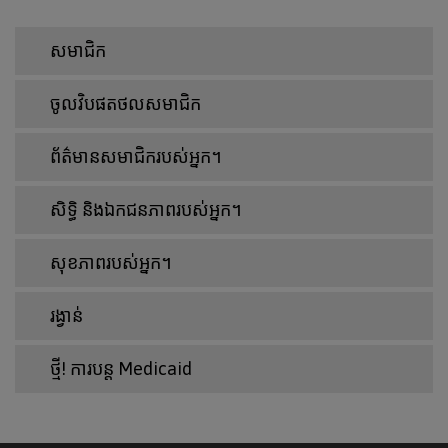
សមាជិក
ចូលវិបផតថលសមាជិក
ព័ត៌មានសមាជិករបស់អ្នក។
សិទ្ធិ និងឯកជនភាពរបស់អ្នក។
សុខភាពរបស់អ្នក។
រង្វាន់
ថ្មី! ការបន្ត Medicaid