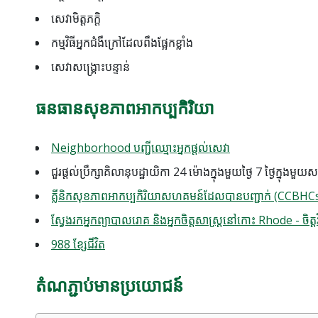
សេវាមិត្តភក្ដិ
កម្មវិធីអ្នកជំងឺក្រៅដែលពឹងផ្អែកខ្លាំង
សេវាសង្គ្រោះបន្ទាន់
ធនធានសុខភាពអាកប្បកិរិយា
Neighborhood បញ្ជីឈ្មោះអ្នកផ្តល់សេវា
ជួរផ្តល់ប្រឹក្សាគិលានុបដ្ឋាយិកា 24 ម៉ោងក្នុងមួយថ្ងៃ 7 ថ្ងៃក្នុងមួយ
គ្លីនិកសុខភាពអាកប្បកិរិយាសហគមន៍ដែលបានបញ្ជាក់ (CCBHC
ស្វែងរកអ្នកព្យាបាលរោគ និងអ្នកចិត្តសាស្រ្តនៅកោះ Rhode - ចិត្តវិទ
988 ខ្សែជីវិត
តំណភ្ជាប់មានប្រយោជន៍