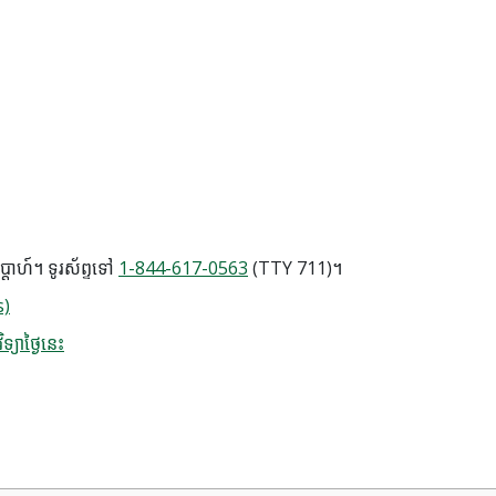
សប្តាហ៍។ ទូរស័ព្ទទៅ
1-844-617-0563
(TTY 711)។
s)
្យាថ្ងៃនេះ