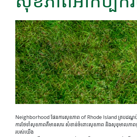
សុខភាពអាកប្បកិរ
Neighborhood ផែនការសុខភាព of Rhode Island គ្របដណ្ត
ការថែទាំសុខភាពគឺមានសារៈសំខាន់ចំពោះសុខភាព និងសុខុមាលភាពទូទៅរប
របស់យើង