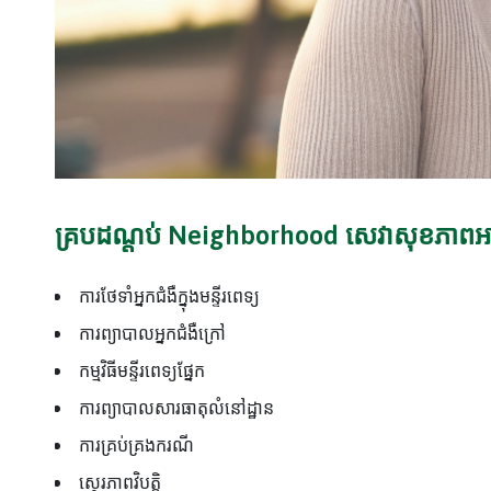
គ្របដណ្តប់ Neighborhood សេវាសុខភាពអាក
ការថែទាំអ្នកជំងឺក្នុងមន្ទីរពេទ្យ
ការព្យាបាលអ្នកជំងឺក្រៅ
កម្មវិធីមន្ទីរពេទ្យផ្នែក
ការព្យាបាលសារធាតុលំនៅដ្ឋាន
ការគ្រប់គ្រងករណី
ស្ថេរភាពវិបត្តិ