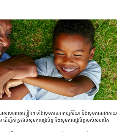
្រើប្រាស់សារធាតុញៀន។ ទាំងសុខភាពអាកប្បកិរិយា និងសុខភាពរាងកាយ
បីគាំទ្រដល់សុខភាពផ្លូវចិត្ត និងសុខភាពផ្លូវចិត្តរបស់សមាជិក