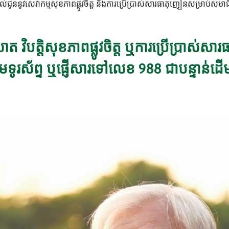
ូននូវសេវាកម្មសុខភាពផ្លូវចិត្ត និងការប្រើប្រាស់សារធាតុញៀនសម្រាប់សមាជិ
ឃាត វិបត្តិសុខភាពផ្លូវចិត្ត ឬការប្រើប្រាស
សូមទូរស័ព្ទ ឬផ្ញើសារទៅលេខ 988 ជាបន្ទាន់ដ