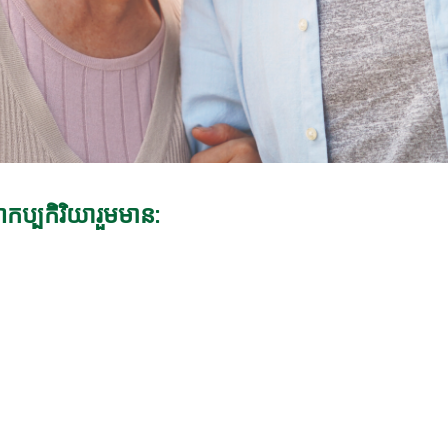
ប្បកិរិយារួមមាន: