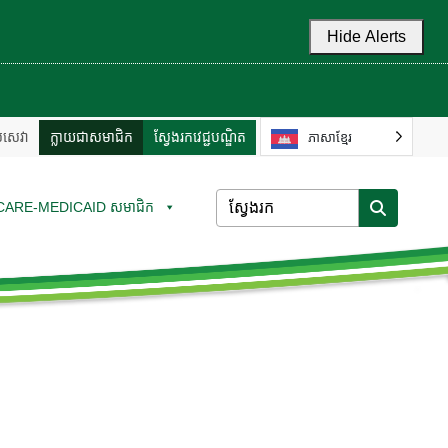
Hide Alerts
ល់សេវា
ក្លាយជាសមាជិក
ស្វែងរកវេជ្ជបណ្ឌិត
ភាសាខ្មែរ
CARE-MEDICAID សមាជិក