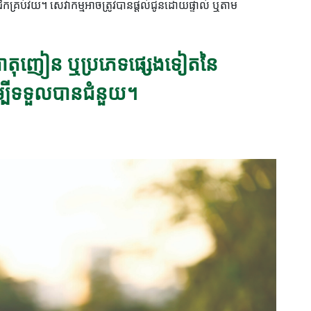
កគ្រប់វ័យ។ សេវាកម្មអាចត្រូវបានផ្តល់ជូនដោយផ្ទាល់ ឬតាម
់សារធាតុញៀន ឬប្រភេទផ្សេងទៀតនៃ
ើម្បីទទួលបានជំនួយ។