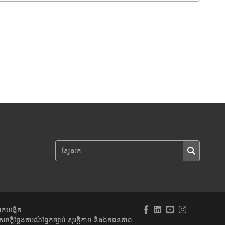
្នកបង្កើត
េចក្តីថ្លែងការណ៍ផ្នែកច្បាប់ សុវត្ថិភាព និងឯកជនភាព