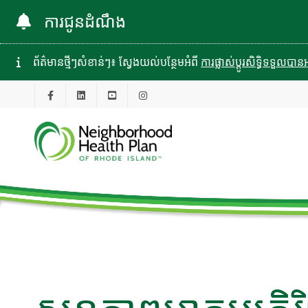
ការជូនដំណឹង
ព័ត៌មានថ្មីៗសំខាន់ៗ៖ ស្វែងយល់បន្ថែមអំពី
ការផ្លាស់ប្តូរសិទ្ធិទទួល