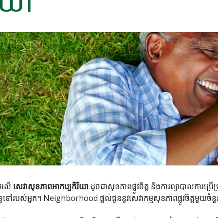
ិយា
ប់លើ
សេវាសុខភាពអាកប្បកិរិយា
ដូចជាសុខភាពផ្លូវចិត្ត និងការព្យាបាលការប
ស់អ្នក។ Neighborhood ផ្តល់ជូននូវសេវាកម្មសុខភាពផ្លូវចិត្តមួយចំនួន ដើម្