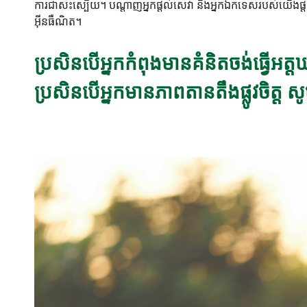
ការជាសះស្បើយ។ បណ្តាញអ្នកផ្តល់សេវា និងអ្នកឯកទេសរបស់យើងផ្តល់ជ
អ៊ីនធឺណិត។
ប្រសិនបើអ្នកកំពុងមានគំនិតចង់ធ្វើអត្ត
ប្រសិនបើអ្នកមានភាពតានតឹងផ្លូវចិត្ត 