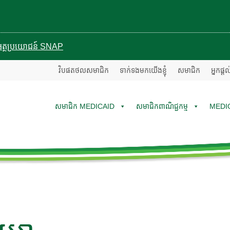
បានអត្ថប្រយោជន៍ SNAP
វិបផតថលសមាជិក
ទាក់ទងមកយើងខ្ញុំ
សមាជិក
អ្នកផ្ត
សមាជិក MEDICAID
សមាជិកពាណិជ្ជកម្ម
MEDI