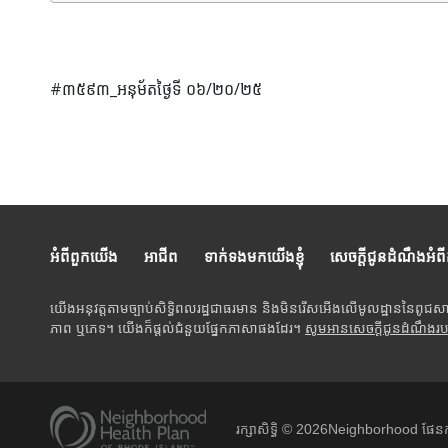
#៣៥៩៣_អនុម័តថ្ងៃទី ០៦/២០/២៥
អំពីពួកយើង
អាជីព
ទាក់ទងមកយើងខ្ញុំ
សេចក្តីជូនដំណឹងអំព
យើងអនុវត្តតាមច្បាប់សិទ្ធិពលរដ្ឋជាធរមាន និងមិនរើសអើងលើមូលដ្ឋាននៃពូជស
ភាព ឬភេទ។ យើងក៏ផ្តល់ជំនួយផ្នែកភាសាផងដែរ។
សូមអានសេចក្តីជូនដំណឹងរ
រក្សាសិទ្ធិ ©
2026
Neighborhood ផែនក