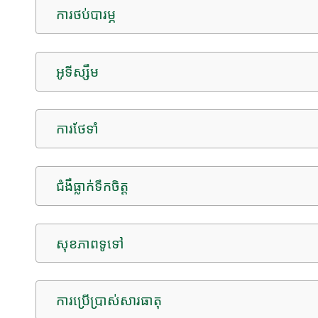
ការថប់បារម្ភ
អូទីស្សឹម
ការថែទាំ
ជំងឺធ្លាក់ទឹកចិត្ត
សុខភាពទូទៅ
ការប្រើប្រាស់សារធាតុ