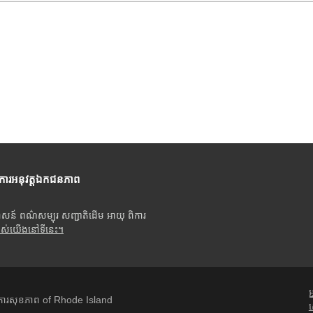
ីការអនុវត្តឯកជនភាព
ាសន៍ ពណ៌សម្បុរ សញ្ជាតិដើម អាយុ ពិការ
បស់យើងនៅទីនេះ។
អ
ារសុខភាព of Rhode Island
ស