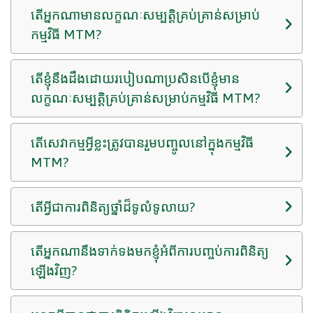
តើអ្នកណាមានលក្ខណៈសម្បត្តិគ្រប់គ្រាន់សម្រាប់
កម្មវិធី MTM?
តើ​ខ្ញុំ​នឹង​ដឹង​ដោយ​របៀប​ណា​ប្រសិនបើ​ខ្ញុំ​មាន​
លក្ខណៈសម្បត្តិ​គ្រប់គ្រាន់​សម្រាប់​កម្មវិធី MTM?
តើសេវាកម្មអ្វីខ្លះត្រូវបានរួមបញ្ចូលនៅក្នុងកម្មវិធី
MTM?
តើអ្វីជាការពិនិត្យថ្នាំដ៏ទូលំទូលាយ?
តើអ្នកណានឹងទាក់ទងមកខ្ញុំអំពីការបញ្ចប់ការពិនិត្យ
ឡើងវិញ?