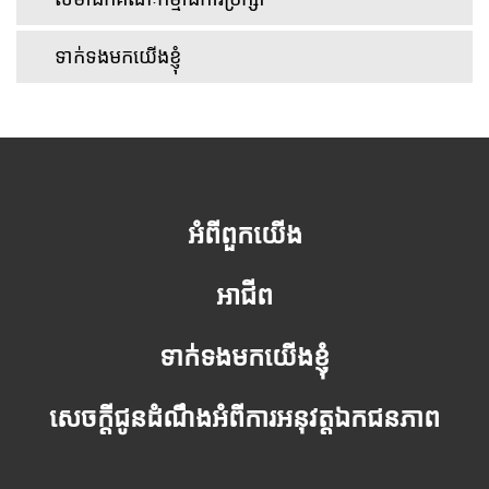
ទាក់ទងមកយើងខ្ញុំ
អំពីពួកយើង
អាជីព
ទាក់ទងមកយើងខ្ញុំ
សេចក្តីជូនដំណឹងអំពីការអនុវត្តឯកជនភាព