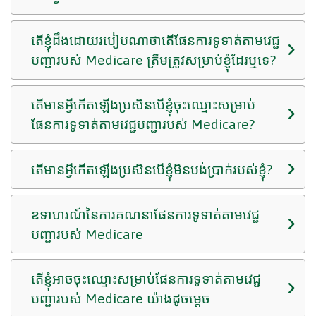
តើខ្ញុំដឹងដោយរបៀបណាថាតើផែនការទូទាត់តាមវេជ្ជ
បញ្ជារបស់ Medicare ត្រឹមត្រូវសម្រាប់ខ្ញុំដែរឬទេ?
តើមានអ្វីកើតឡើងប្រសិនបើខ្ញុំចុះឈ្មោះសម្រាប់
ផែនការទូទាត់តាមវេជ្ជបញ្ជារបស់ Medicare?
តើមានអ្វីកើតឡើងប្រសិនបើខ្ញុំមិនបង់ប្រាក់របស់ខ្ញុំ?
ឧទាហរណ៍នៃការគណនាផែនការទូទាត់តាមវេជ្ជ
បញ្ជារបស់ Medicare
តើខ្ញុំអាចចុះឈ្មោះសម្រាប់ផែនការទូទាត់តាមវេជ្ជ
បញ្ជារបស់ Medicare យ៉ាងដូចម្តេច