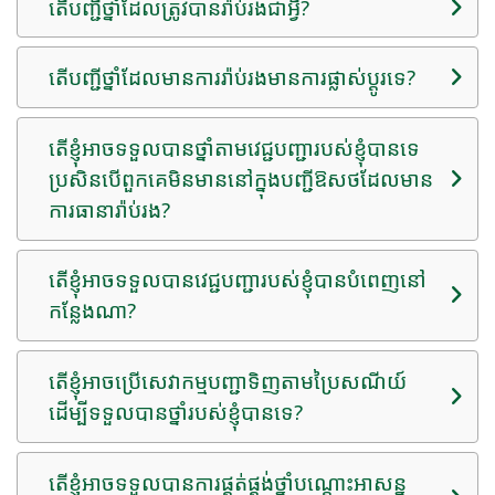
តើ​បញ្ជី​ថ្នាំ​ដែល​ត្រូវ​បាន​រ៉ាប់រង​ជាអ្វី?
តើ​បញ្ជី​ថ្នាំ​ដែល​មាន​ការ​រ៉ាប់រង​មាន​ការ​ផ្លាស់​ប្តូរ​ទេ?
តើខ្ញុំអាចទទួលបានថ្នាំតាមវេជ្ជបញ្ជារបស់ខ្ញុំបានទេ
ប្រសិនបើពួកគេមិនមាននៅក្នុងបញ្ជីឱសថដែលមាន
ការធានារ៉ាប់រង?
តើខ្ញុំអាចទទួលបានវេជ្ជបញ្ជារបស់ខ្ញុំបានបំពេញនៅ
កន្លែងណា?
តើខ្ញុំអាចប្រើសេវាកម្មបញ្ជាទិញតាមប្រៃសណីយ៍
ដើម្បីទទួលបានថ្នាំរបស់ខ្ញុំបានទេ?
តើខ្ញុំអាចទទួលបានការផ្គត់ផ្គង់ថ្នាំបណ្តោះអាសន្ន