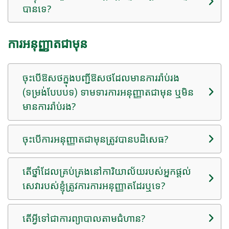
បានទេ?
ការអនុញ្ញាតជាមុន
ចុះបើឱសថក្នុងបញ្ជីឱសថដែលមានការរ៉ាប់រង
(ទម្រង់បែបបទ) ទាមទារការអនុញ្ញាតជាមុន ឬមិន
មានការរ៉ាប់រង?
ចុះបើការអនុញ្ញាតជាមុនត្រូវបានបដិសេធ?
តើថ្នាំដែលគ្រប់គ្រងនៅការិយាល័យរបស់អ្នកផ្តល់
សេវារបស់ខ្ញុំត្រូវការការអនុញ្ញាតដែរឬទេ?
តើ​អ្វី​ទៅ​ជា​ការ​ព្យាបាល​តាម​ជំហាន?