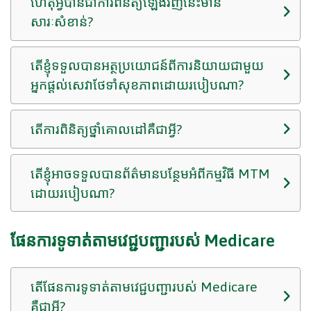
ហេតុអ្វីបានជាការពិនិត្យឡើងវិញនេះមាន
សារៈសំខាន់?
តើខ្ញុំទទួលបានអត្ថប្រយោជន៍ពីការនិយាយជាមួយ
អ្នកផ្តល់សេវាថែទាំសុខភាពដោយរបៀបណា?
តើការពិនិត្យថ្នាំគោលដៅគឺជាអ្វី?
តើខ្ញុំអាចទទួលបានព័ត៌មានបន្ថែមអំពីកម្មវិធី MTM
ដោយរបៀបណា?
ផែនការទូទាត់តាមវេជ្ជបញ្ជារបស់ Medicare
តើផែនការទូទាត់តាមវេជ្ជបញ្ជារបស់ Medicare
គឺជាអ្វី?