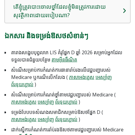
តើខ្ញុំត្រូវបោះចោលថ្នាំដែលខ្ញុំមិនត្រូវការដោយ
សុវត្ថិភាពដោយរបៀបណា?
ឯកសារ និងទម្រង់ឱសថសំខាន់ៗ
តារាងសង្ខេបបុព្វលាភ LIS គំរូផ្នែក D ឆ្នាំ 2026 សម្រាប់អ្នកដែល
ទទួលបានជំនួយបន្ថែម
តាមអ៊ីនធឺណិត
សំណើសម្រាប់ការកំណត់ការធានារ៉ាប់រងលើវេជ្ជបញ្ជារបស់
Medicare ឬករណីលើកលែង (
ភាសាអង់គ្លេស
អេស្ប៉ាញ
ព័រទុយហ្គាល់
)
សំណើសម្រាប់ការកំណត់ថ្នាំតាមវេជ្ជបញ្ជារបស់ Medicare (
ភាសាអង់គ្លេស
អេស្ប៉ាញ
ព័រទុយហ្គាល់
)
ទម្រង់បែបបទសំណងសមាជិកសម្រាប់ឱសថផ្នែក D (
ភាសាអង់គ្លេស
អេស្ប៉ាញ
ព័រទុយហ្គាល់
)
ដាក់ស្នើការកំណត់ការរ៉ាប់រងឱសថតាមវេជ្ជបញ្ជារបស់ Medicare