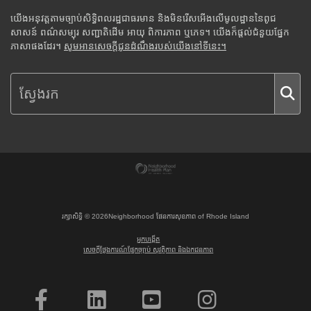
យើងអនុវត្តតាមច្បាប់សិទ្ធិពលរដ្ឋជាធរមាន និងមិនរើសអើងលើមូលដ្ឋាននៃពូជ
សាសន៍ ពណ៌សម្បុរ សញ្ជាតិដើម អាយុ ពិការភាព ឬភេទ។ យើងក៏ផ្តល់ជំនួយផ្នែក
ភាសាផងដែរ។
សូមអានសេចក្តីជូនដំណឹងរបស់យើងនៅទីនេះ។
រក្សាសិទ្ធិ ©
2026
Neighborhood ផែនការសុខភាព of Rhode Island
អ្នកបង្កើត
សេចក្តីថ្លែងការណ៍ផ្នែកច្បាប់ សុវត្ថិភាព និងឯកជនភាព