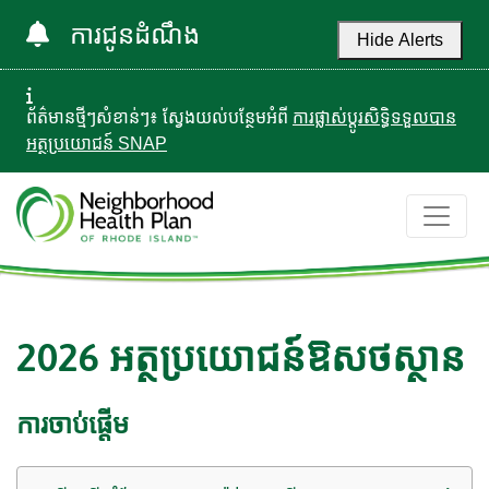
ការជូនដំណឹង
Hide Alerts
ព័ត៌មានថ្មីៗសំខាន់ៗ៖ ស្វែងយល់បន្ថែមអំពី
ការផ្លាស់ប្តូរសិទ្ធិទទួលបាន
អត្ថប្រយោជន៍ SNAP
2026 អត្ថប្រយោជន៍ឱសថស្ថាន
ការចាប់ផ្តើម