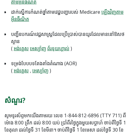
តាមអ៊ីនធឺណិត
ដាក់ស្នើការកំណត់ថ្នាំតាមវេជ្ជបញ្ជារបស់ Medicare
ឡើងវិញតាម
អ៊ីនធឺណិត
បញ្ជីឧបករណ៍វេជ្ជសាស្ត្រដែលប្រើប្រាស់បានយូរដែលមាននៅឱសថ
ស្ថាន
(
អង់គ្លេស
អេស្ប៉ាញ
ព័រទុយហ្គាល់
)
ទម្រង់បែបបទតែងតាំងតំណាង (AOR)
(
អង់គ្លេស
,
អេស្ប៉ាញ
)
សំណួរ?
សូមទូរស័ព្ទមកយើងតាមរយៈលេខ 1-844-812-6896 (TTY 711) ពី
ម៉ោង 8:00 ព្រឹក ដល់ 8:00 យប់ ប្រាំពីរថ្ងៃក្នុងមួយសប្តាហ៍ ចាប់ពីថ្ងៃទី 1
ខែតុលា ដល់ថ្ងៃទី 31 ខែមីនា។ ចាប់ពីថ្ងៃទី 1 ខែមេសា ដល់ថ្ងៃទី 30 ខែ