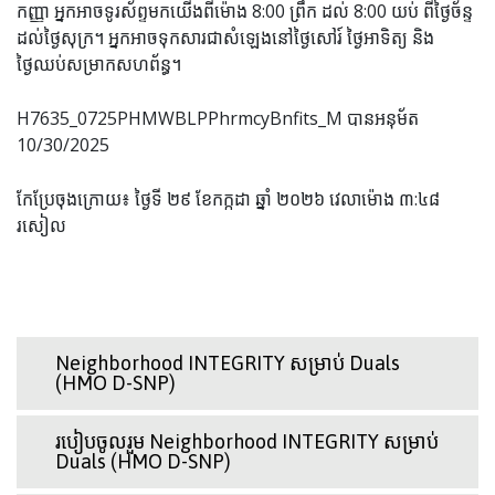
កញ្ញា អ្នកអាចទូរស័ព្ទមកយើងពីម៉ោង 8:00 ព្រឹក ដល់ 8:00 យប់ ពីថ្ងៃច័ន្ទ
ដល់ថ្ងៃសុក្រ។ អ្នកអាចទុកសារជាសំឡេងនៅថ្ងៃសៅរ៍ ថ្ងៃអាទិត្យ និង
ថ្ងៃឈប់សម្រាកសហព័ន្ធ។
H7635_0725PHMWBLPPhrmcyBnfits_M បានអនុម័ត
10/30/2025
កែប្រែចុងក្រោយ៖ ថ្ងៃទី ២៩ ខែកក្កដា ឆ្នាំ ២០២៦ វេលាម៉ោង ៣:៤៨
រសៀល
Neighborhood INTEGRITY សម្រាប់ Duals
(HMO D-SNP)
របៀបចូលរួម Neighborhood INTEGRITY សម្រាប់
Duals (HMO D-SNP)