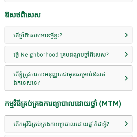
ឱសថពិសេស
តើថ្នាំពិសេសមានអ្វីខ្លះ?
ធ្វើ Neighborhood គ្របដណ្តប់ថ្នាំពិសេស?
តើខ្ញុំត្រូវការការអនុញ្ញាតជាមុនសម្រាប់ឱសថ
ឯកទេសទេ?
កម្មវិធីគ្រប់គ្រងការព្យាបាលដោយថ្នាំ (MTM)
តើកម្មវិធីគ្រប់គ្រងការព្យាបាលដោយថ្នាំគឺជាអ្វី?