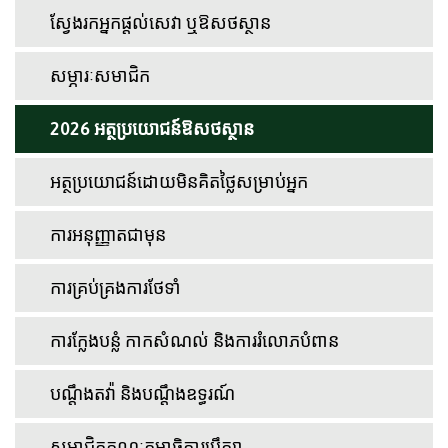
ស្វែងរកអ្នកផ្តល់សេវា ឬឱសថស្ថាន
សម្ភារៈសមាជិក
2026 អត្ថប្រយោជន៍ឱសថស្ថាន
អត្ថប្រយោជន៍ដោយមិនគិតថ្លៃសម្រាប់អ្នក
ការអនុញ្ញាតជាមុន
ការគ្រប់គ្រងការថែទាំ
ការក្លែងបន្លំ កាកសំណល់ និងការរំលោភបំពាន
បណ្តឹងតវ៉ា និងបណ្តឹងឧទ្ធរណ៍
សមាជិកគណៈកម្មាធិការប្រឹក្សា