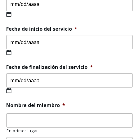
MM
Fecha de inicio del servicio
*
barra
oblicua
DD
barra
oblicua
MM
AAAA
Fecha de finalización del servicio
*
barra
oblicua
DD
barra
oblicua
MM
AAAA
Nombre del miembro
*
barra
oblicua
DD
barra
En primer lugar
oblicua