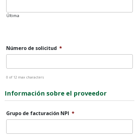
AAAA
Última
Mensaje
de
error
Número de solicitud
*
0 of 12 max characters
Información sobre el proveedor
Grupo de facturación NPI
*