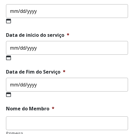
MM
Data de início do serviço
*
slash
DD
slash
YYYY
MM
Data de Fim do Serviço
*
slash
DD
slash
YYYY
MM
Nome do Membro
*
slash
DD
slash
YYYY
Primeiro