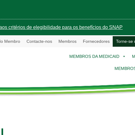
aos critérios de elegibilidade para os benefícios do SNAP
 do Membro
Contacte-nos
Membros
Fornecedores
Torne-se
MEMBROS DA MEDICAID
M
MEMBROS