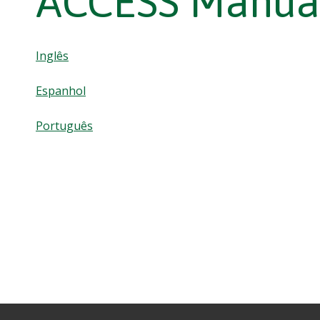
ACCESS Manua
Inglês
Espanhol
Português