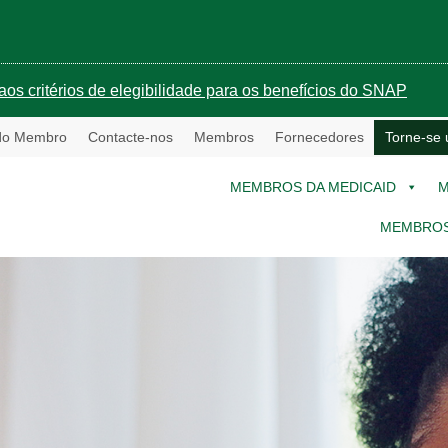
aos critérios de elegibilidade para os benefícios do SNAP
 do Membro
Contacte-nos
Membros
Fornecedores
Torne-se
MEMBROS DA MEDICAID
M
MEMBROS