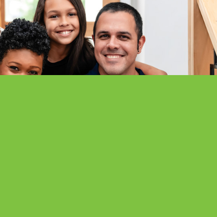
em tornar-se membro?
Contacte-nos
TORNE-SE UM MEMBRO