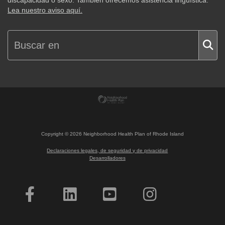
discapacidad o sexo. También ofrecemos asistencia lingüística.
Lea nuestro aviso aquí.
Copyright ©
2026
Neighborhood Health Plan of Rhode Island
Declaraciones legales, de seguridad y de privacidad
Desarrolladores
¿Quiere hacerse socio?
Póngase en contacto con nosotros