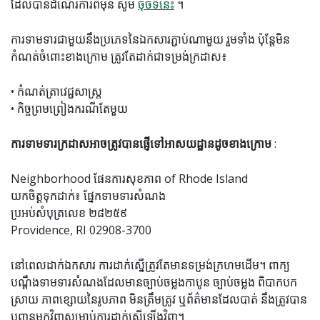
ដែលបានដំណើរការពីមុន សូម
ចុចទីនេះ
។
ការទាមទារជាមួយនឹងប្រភេទនៃឯកសារភ្ជាប់ណាមួយ រួមទាំង ប៉ុន្តែមិន
កំណត់ចំពោះខាងក្រោម ត្រូវតែដាក់ជាទម្រង់ក្រដាស៖
• កំណត់ត្រាវេជ្ជសាស្រ្ត
• កិច្ចព្រមព្រៀងករណីតែមួយ
ការទាមទារក្រដាសអាចត្រូវបានផ្ញើទៅអាសយដ្ឋានដូចខាងក្រោម
:
Neighborhood ផែនការសុខភាព of Rhode Island
យកចិត្តទុកដាក់៖ ផ្នែកទាមទារសំណង
ប្រអប់សំបុត្រលេខ ២៨២៥៩
Providence, RI 02908-3700
នៅពេលដាក់ឯកសារ ការដាក់ស្នើត្រូវតែមានទម្រង់ក្រហមដើម។ ពាក្យ
បណ្តឹងទាមទារសំណងដែលមានច្បាប់ចម្លងកាបូន ច្បាប់ចម្លង ពិបាកបក
ស្រាយ ភាពខ្សោយនៃរូបភាព មិនត្រឹមត្រូវ ឬព័ត៌មានដែលបាត់ នឹងត្រូវបាន
បញ្ជូនមកវិញសម្រាប់ការដាក់ស្នើឡើងវិញ។