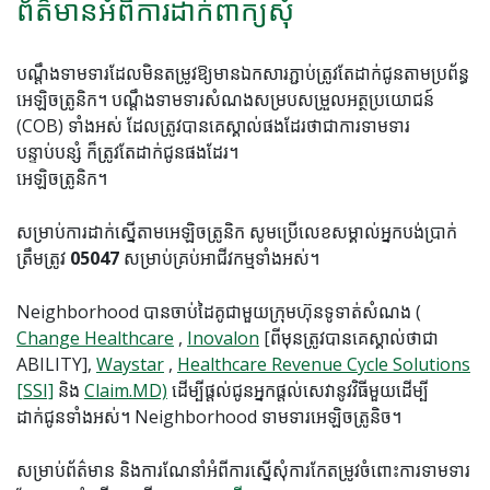
ព័ត៌មានអំពីការដាក់ពាក្យសុំ
បណ្តឹងទាមទារដែលមិនតម្រូវឱ្យមានឯកសារភ្ជាប់ត្រូវតែដាក់ជូនតាមប្រព័ន្ធ
អេឡិចត្រូនិក។ បណ្តឹងទាមទារសំណងសម្របសម្រួលអត្ថប្រយោជន៍
(COB) ទាំងអស់ ដែលត្រូវបានគេស្គាល់ផងដែរថាជាការទាមទារ
បន្ទាប់បន្សំ ក៏ត្រូវតែដាក់ជូនផងដែរ។
អេឡិចត្រូនិក។
សម្រាប់ការដាក់ស្នើតាមអេឡិចត្រូនិក សូមប្រើលេខសម្គាល់អ្នកបង់ប្រាក់
ត្រឹមត្រូវ
05047
សម្រាប់គ្រប់អាជីវកម្មទាំងអស់។
Neighborhood បានចាប់ដៃគូជាមួយក្រុមហ៊ុនទូទាត់សំណង (
Change Healthcare
,
Inovalon
[ពីមុនត្រូវបានគេស្គាល់ថាជា
ABILITY],
Waystar
,
Healthcare Revenue Cycle Solutions
[SSI]
និង
Claim.MD)
ដើម្បីផ្តល់ជូនអ្នកផ្តល់សេវានូវវិធីមួយដើម្បី
ដាក់ជូនទាំងអស់។ Neighborhood ទាមទារអេឡិចត្រូនិច។
សម្រាប់ព័ត៌មាន និងការណែនាំអំពីការស្នើសុំការកែតម្រូវចំពោះការទាមទារ