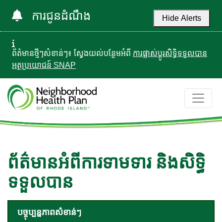
ការជូនដំណឹង
Hide Alerts
ព័ត៌មានថ្មីៗសំខាន់ៗ៖ ស្វែងយល់បន្ថែមអំពី
ការផ្លាស់ប្តូរសិទ្ធិទទួលបាន
អត្ថប្រយោជន៍ SNAP
ព័ត៌មានអំពីការទាមទារ និងសិទ្ធិ
ទទួលបាន
បច្ចុប្បន្នភាពសំខាន់ៗ