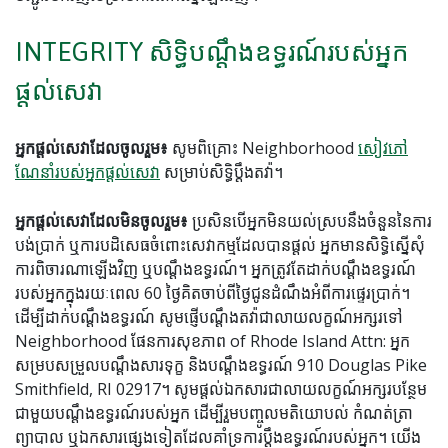
INTEGRITY សិទ្ធិបណ្តឹងឧទ្ធរណ៍របស់អ្នក
ផ្តល់សេវា
អ្នកផ្តល់សេវាដែលចូលរួម៖
សូមពិគ្រោះ Neighborhood
សៀវភៅ
ណែនាំរបស់អ្នកផ្តល់សេវា
សម្រាប់សិទ្ធិប្តឹងតវ៉ា។
អ្នកផ្តល់សេវាដែលមិនចូលរួម៖
ប្រសិនបើអ្នកមិនយល់ស្របនឹងចំនួននៃការ
បង់ប្រាក់ ឬការបដិសេធចំពោះសេវាកម្មដែលបានផ្តល់ អ្នកមានសិទ្ធិស្នើសុំ
ការពិចារណាឡើងវិញ ឬបណ្តឹងឧទ្ធរណ៍។ អ្នកត្រូវតែដាក់បណ្តឹងឧទ្ធរណ៍
របស់អ្នកក្នុងរយៈពេល 60 ថ្ងៃគិតចាប់ពីថ្ងៃជូនដំណឹងអំពីការផ្ទេរប្រាក់។
ដើម្បីដាក់បណ្តឹងឧទ្ធរណ៍ សូមផ្ញើបណ្តឹងតវ៉ាជាលាយលក្ខណ៍អក្សរទៅ
Neighborhood ផែនការសុខភាព of Rhode Island Attn: អ្នក
សម្របសម្រួលបណ្តឹងសារទុក្ខ និងបណ្តឹងឧទ្ធរណ៍ 910 Douglas Pike
Smithfield, RI 02917។ សូមផ្តល់ឯកសារជាលាយលក្ខណ៍អក្សរបន្ថែម
ជាមួយបណ្តឹងឧទ្ធរណ៍របស់អ្នក ដើម្បីរួមបញ្ចូលមតិយោបល់ កំណត់ត្រា
ព្យាបាល ឬឯកសារផ្សេងទៀតដែលគាំទ្រការប្តឹងឧទ្ធរណ៍របស់អ្នក។ យើង​