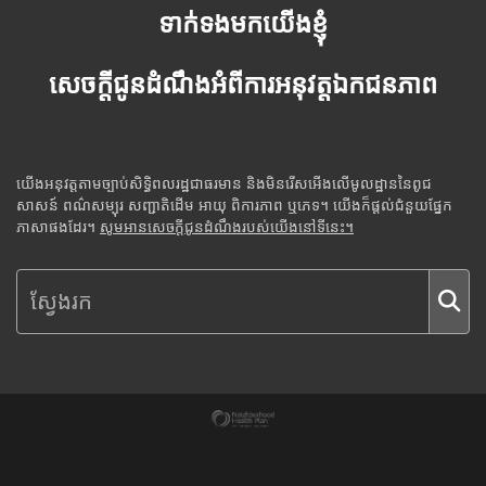
ទាក់ទងមកយើងខ្ញុំ
សេចក្តីជូនដំណឹងអំពីការអនុវត្តឯកជនភាព
យើងអនុវត្តតាមច្បាប់សិទ្ធិពលរដ្ឋជាធរមាន និងមិនរើសអើងលើមូលដ្ឋាននៃពូជ
សាសន៍ ពណ៌សម្បុរ សញ្ជាតិដើម អាយុ ពិការភាព ឬភេទ។ យើងក៏ផ្តល់ជំនួយផ្នែក
ភាសាផងដែរ។
សូមអានសេចក្តីជូនដំណឹងរបស់យើងនៅទីនេះ។