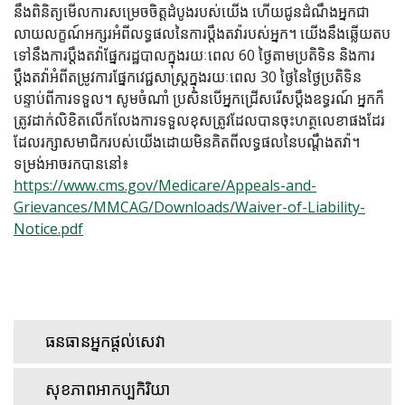
នឹង​ពិនិត្យ​មើល​ការ​សម្រេច​ចិត្ត​ដំបូង​របស់​យើង ហើយ​ជូន​ដំណឹង​អ្នក​ជា​
លាយលក្ខណ៍​អក្សរ​អំពី​លទ្ធផល​នៃ​ការ​ប្ដឹង​តវ៉ា​របស់​អ្នក។ យើងនឹងឆ្លើយតប
ទៅនឹងការប្តឹងតវ៉ាផ្នែករដ្ឋបាលក្នុងរយៈពេល 60 ថ្ងៃតាមប្រតិទិន និងការ
ប្តឹងតវ៉ាអំពីតម្រូវការផ្នែកវេជ្ជសាស្រ្តក្នុងរយៈពេល 30 ថ្ងៃនៃថ្ងៃប្រតិទិន
បន្ទាប់ពីការទទួល។ សូមចំណាំ ប្រសិនបើអ្នកជ្រើសរើសប្តឹងឧទ្ធរណ៍ អ្នកក៏
ត្រូវដាក់លិខិតលើកលែងការទទួលខុសត្រូវដែលបានចុះហត្ថលេខាផងដែរ
ដែលរក្សាសមាជិករបស់យើងដោយមិនគិតពីលទ្ធផលនៃបណ្តឹងតវ៉ា។
ទម្រង់អាចរកបាននៅ៖
https://www.cms.gov/Medicare/Appeals-and-
Grievances/MMCAG/Downloads/Waiver-of-Liability-
Notice.pdf
ធនធានអ្នកផ្តល់សេវា
សុខភាពអាកប្បកិរិយា