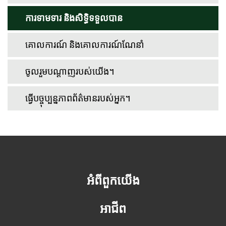
ការទាមទារ និងសិទ្ធិទទួលបាន
គោលការណ៍ និងគោលការណ៍ណែនាំ
ចូលរួមបណ្តាញរបស់យើង។
ធ្វើបច្ចុប្បន្នភាពព័ត៌មានរបស់អ្នក។
អំពីពួកយើង
អាជីព