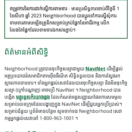
តម្រូវការនៃការដាក់ស្នើការទាមទារ
-
មានប្រសិទ្ធភាពចាប់ពីថ្ងៃទី 1
ខែសីហា ឆ្នាំ 2023 Neighborhood បានប្តូរទៅការស្នើសុំការ
ទាមទារតាមអេឡិចត្រូនិកសម្រាប់គ្រប់ផ្នែកនៃអាជីវកម្ម លើក
លែងតែផ្នែកដែលទាមទារឯកសារភ្ជាប់។
ព័ត៌មានអំពីសិទ្ធិ
Neighborhood ត្រូវបានចុះកិច្ចសន្យាជាមួយ
NaviNet
ដើម្បីផ្តល់
អត្ថប្រយោជន៍សមាជិកតាមអ៊ីនធឺណិត សិទ្ធិទទួលបាន និងការស្វែងរក
ស្ថានភាពទាមទារ។ ទាំងអ្នកផ្តល់សេវាដែលបានចុះកិច្ចសន្យា និងមិនចុះកិច្ច
សន្យា (ក្រៅបណ្តាញ) អាចប្រើ NaviNet ។ Neighborhood បាន
បង្កើត
មគ្គុទ្ទេសក៍យោងឆ្លង
ដែលកំណត់អត្តសញ្ញាណផែនការសមមូល
សម្រាប់លេខក្រុមដែលបង្ហាញក្នុង NaviNet ដើម្បីជួយអ្នកប្រើប្រាស់។
សម្រាប់ជំនួយ ឬព័ត៌មានបន្ថែម សូមទាក់ទង Neighborhood សេវា
កម្មអ្នកផ្តល់សេវានៅ 1-800-963-1001 ។