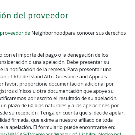
ión del proveedor
 proveedor de
Neighborhoodpara conocer sus derechos
o con el importe del pago o la denegación de los
econsideración o una apelación. Debe presentar su
de la notificación de la remesa. Para presentar una
lan of Rhode Island Attn: Grievance and Appeals
Por favor, proporcione documentación adicional por
egistros clínicos u otra documentación que apoye su
otificaremos por escrito el resultado de su apelación.
n plazo de 60 días naturales y a las apelaciones por
sde su recepción. Tenga en cuenta que si decide apelar,
dad firmada, que exime a nuestro afiliado de toda
 la apelación. El formulario puede encontrarse en:
ces/MMCAG/Downloads/Waiver-of-Liability-Notice.pdf