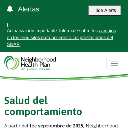
Alertas
Hide Alerts
Actualización importante: Infórmate sobre los
cambios
en los requisitos para acceder a las prestaciones del
SNAP
Salud del
comportamiento
A partir del
1
de
septiembre de 2025
,
Neighborhood