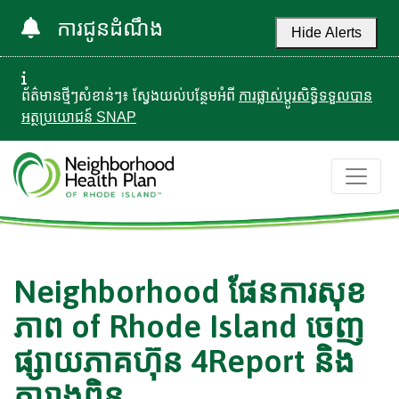
ការជូនដំណឹង
Hide Alerts
ព័ត៌មានថ្មីៗសំខាន់ៗ៖ ស្វែងយល់បន្ថែមអំពី
ការផ្លាស់ប្តូរសិទ្ធិទទួលបាន
អត្ថប្រយោជន៍ SNAP
Neighborhood ផែនការសុខ
ភាព of Rhode Island ចេញ
ផ្សាយភាគហ៊ុន 4Report និង
តារាងពិន្ទុ