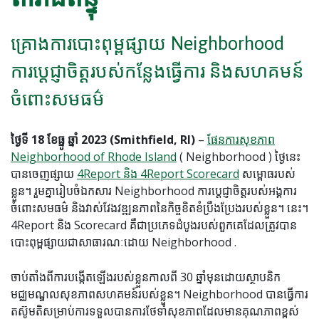
គ្រោងការបោះពុម្ពផ្សាយ Neighborhood
ការប្តេជ្ញាចិត្តរបស់កន្លែងធ្វើការ និងសហគមន៍
ចំពោះសមធម៌
ថ្ងៃទី 18 ខែធ្នូ ឆ្នាំ 2023 (Smithfield, RI)
–
ផែនការសុខភាព
Neighborhood of Rhode Island
( Neighborhood ) ថ្ងៃនេះ
បានចេញផ្សាយ
4Report និង 4Report Scorecard
សម្ពោធរបស់
ខ្លួន។ រួមគ្នារៀបចំឯកសារ Neighborhood ការប្តេជ្ញាចិត្តរបស់អង្គការ
ចំពោះសមធម៌ និងវាស់វែងវឌ្ឍនភាពនៃកិច្ចខិតខំប្រឹងប្រែងរបស់ខ្លួន។ នេះ។
4Report និង Scorecard គឺជាប្រភេទដំបូងរបស់ពួកគេដែលត្រូវបាន
បោះពុម្ពផ្សាយជាសាធារណៈដោយ Neighborhood .
ចាប់តាំងពីការបង្កើតឡើងរបស់ខ្លួនកាលពី 30 ឆ្នាំមុនដោយស្ថាបនិក
មជ្ឈមណ្ឌលសុខភាពសហគមន៍របស់ខ្លួន។ Neighborhood បានធ្វើការ
តស៊ូមតិសម្រាប់ការទទួលបានការថែទាំសុខភាពដែលមានគុណភាពខ្ពស់