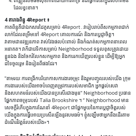
ពន្លឿនសមធម៌សុខភាពដោយការគាំទ្រ និងធ្វើការនៅក្នុងសហគមន៍
ដែលខ្វះខាត។
4 តារាងពិន្ទុ 4Report ៖
កាតពិន្ទុគឺជាឯកសារដៃគូសម្រាប់ 4Report . វារៀបរាប់ពីសកម្មភាពជាក់
លាក់ដែលតម្រឹមទៅ 4Report គោលការណ៍ និងការប្តេជ្ញាចិត្ត។
វាតាមដានវឌ្ឍនភាព វាស់វែងផលប៉ះពាល់ និងកំណត់សកម្មភាពនាពេល
អនាគត។ វាក៏ជាវេទិកាសម្រាប់ Neighborhood ទទួលខុសត្រូវដោយ
ខ្លួនឯង និងចែករំលែកសកម្មភាព និងការរកឃើញរបស់ខ្លួន ដើម្បីឱ្យអ្នក
ដទៃចូលរួម និងរៀនពីផងដែរ។
"តាមរយៈការពង្រីកបរិយាកាសការងារចម្រុះ និងរួមបញ្ចូលរបស់យើង ក្រុម
ការងាររបស់យើងអាចបំពេញតម្រូវការរបស់សមាជិក អ្នកផ្តល់សេវា
និងសហគមន៍របស់យើងបានប្រសើរជាងមុន" Neighborhood ប្រធាន
ផ្នែកភាពចម្រុះរបស់ Talia Brookshire ។ “ Neighborhood មាន
សេចក្តីរំភើបក្នុងការណែនាំ 4Report ជាផ្នែកមួយនៃការប្តេជ្ញាចិត្តរបស់
យើងក្នុងការធ្វើអោយប្រសើរឡើងនូវសមធម៌។ ខ្ញុំ​សង្ឃឹម​ថា​អ្នក​នឹង​ដើរ​តាម​
ដំណើរ​វិវត្តន៍​របស់​យើង»។