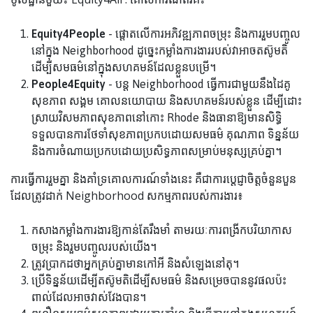
Equity4People
- ផ្តោតលើការអភិវឌ្ឍភាពចម្រុះ និងការរួមបញ្ចូល
នៅក្នុង Neighborhood ដូច្នេះកម្លាំងការងាររបស់វាអាចតស៊ូមតិ
ដើម្បីសមធម៌នៅក្នុងសហគមន៍ដែលខ្លួនបម្រើ។
People4Equity
- បន្ត Neighborhood ធ្វើការជាមួយនឹងដៃគូ
សុខភាព សង្គម គោលនយោបាយ និងសហគមន៍របស់ខ្លួន ដើម្បីដោះ
ស្រាយវិសមភាពសុខភាពនៅកោះ Rhode និងធានាឱ្យមានសិទ្ធិ
ទទួលបានការថែទាំសុខភាពប្រកបដោយសមធម៌ គុណភាព ទិន្នន័យ
និងការចំណាយប្រកបដោយប្រសិទ្ធភាពសម្រាប់មនុស្សគ្រប់គ្នា។
ការធ្វើការរួមគ្នា និងគាំទ្រគោលការណ៍ទាំងនេះ គឺជាការប្តេជ្ញាចិត្តចំនួនបួន
ដែលត្រូវដាក់ Neighborhood សកម្មភាពរបស់ការងារ៖
កសាងកម្លាំងការងារឱ្យកាន់តែរឹងមាំ តាមរយៈការពង្រីកបរិយាកាស
ចម្រុះ និងរួមបញ្ចូលរបស់យើង។
ត្រូវប្រាកដថាអ្នកគ្រប់គ្នាមានកៅអី និងសំឡេងនៅតុ។
ប្រើទិន្នន័យដើម្បីតស៊ូមតិដើម្បីសមធម៌ និងសម្រេចបាននូវផលប៉ះ
ពាល់ដែលអាចវាស់វែងបាន។