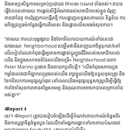
និងមានប្រសិទ្ធភាពសម្រាប់ប្រជាជន Rhode Island ទាំងអស់។ វាបាន
ធ្វើបែបនេះតាមរយៈការផ្តល់សិទ្ធិអំណាចដល់សមាជិករបស់ខ្លួន ជំរុញ
ភាពជាដៃគូ ការជំរុញការបង្កើតថ្មី ការបង្ហាញលទ្ធផលតាមរយៈទិន្នន័យ ការ
អភិវឌ្ឍវប្បធម៌កន្លែងធ្វើការពិសេស និងផ្តោតលើសមធម៌សុខភាព។
“តាមរយៈការបោះពុម្ពផ្សាយ និងចែករំលែករបាយការណ៍ទាំងនេះជា
សាធារណៈ Neighborhood សង្ឃឹម​ថា​នឹង​ទាញ​យក​ចិត្ត​ទុក​ដាក់​ទៅ​
លើ​របៀប​ដែល​វា​កំពុង​ធ្វើ​ឲ្យ​មាន​ការ​ផ្លាស់​ប្តូរ​ក្នុង​ជីវិត​របស់​សមាជិក​របស់​
យើង និង​ក្នុង​សហគមន៍​ដែល​យើង​បម្រើ» Neighborhood លោក
Peter Marino ប្រធាន និងនាយកប្រតិបត្តិ។ "យើងកំពុងសាកល្បង
កម្លាំងលេងជាកីឡាករបម្រុងរបស់យើង រក្សាខ្លួនយើងឱ្យទទួលខុសត្រូវ និង
ចែករំលែកការអនុវត្តល្អបំផុត នៅពេលយើងអនុវត្តយុទ្ធសាស្រ្តដើម្បីធ្វើឱ្យ
ការថែទាំសុខភាពមានតម្លៃសមរម្យ និងគុណភាពអាចរកបានសម្រាប់ទាំង
អស់គ្នា។"
4Report ៖
នេះ។ 4Report ត្រូវបានរៀបចំឡើងដើម្បីកំណត់គោលការណ៍ចំនួនពីរ
និងការប្តេជ្ញាចិត្តចំនួនបួន ដែលដឹកនាំអង្គការឆ្ពោះទៅរកគោលបំណងជា
មូលដ្ឋានមួយ៖ Equity4All . គោលការណ៍ពីរគឺ៖