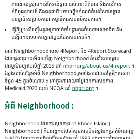
ភាពងាយស្រួលកាន់តែទូលំទូលាយចំពោះព័ត៌មាន និងការវិភាគ
អំពីពូជសាសន៍ និងជនជាតិ។ ចាប់ផ្តើមកំណត់តំបន់នៃការផ្តោត
អារម្មណ៍សម្រាប់គណៈកម្មាធិការសមធម៌សុខភាព។
ធ្វើឱ្យប្រសើរឡើងនូវអត្រាចាក់ថ្នាំបង្ការក្នុងចំណោមសមាជិក និង
បង្កើនការសហការគ្នាជាមួយដៃគូសហគមន៍។
អាន Neighborhood របស់ 4Report និង 4Report Scorecard
ដែលផ្តល់នូវការមើលឃើញ Neighborhood តំបន់នៃការផ្តោត
អារម្មណ៍រហូតដល់ឆ្នាំ 2025 នៅ
nhpri.org/about-us/4-report
។
ស្វែងយល់បន្ថែមអំពី Neighborhood រួមទាំងការវាយតម្លៃថ្មីៗរបស់វា
ចំនួន 4.5 ក្នុងចំណោម 5 នៅក្នុងការវាយតម្លៃផែនការសុខភាព
Medicaid 2023 របស់ NCQA នៅ
nhpri.org
។
អំពី Neighborhood :
Neighborhood ផែនការសុខភាព of Rhode Island (
Neighborhood ) គឺជាអង្គការថែទាំសុខភាពមិនស្វែងរកប្រាក់ចំណេញ
(HMO) ដែលបានបង្កើតឡើងក្នុងខែធ្នូ ឆ្នាំ 1993 ក្នុងភាពជាដៃគូជាមួយ