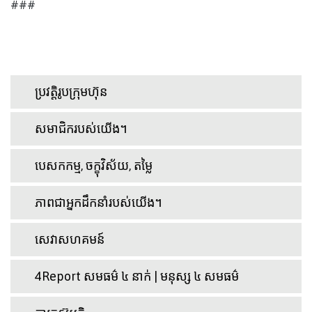
###
ប្រវត្តិរូបក្រុមហ៊ុន
សមាជិករបស់យើង។
បេសកកម្ម, ចក្ខុវិស័យ, តម្លៃ
ភាពជាអ្នកដឹកនាំរបស់យើង។
សេវាសហគមន៍
4Report សមធម៌ ៤ នាក់ | មនុស្ស ៤ សមធម៌