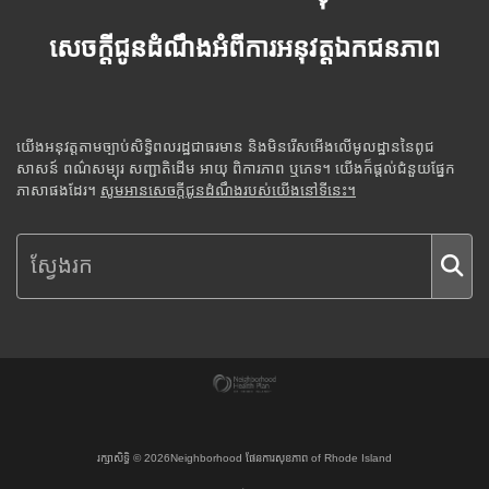
សេចក្តីជូនដំណឹងអំពីការអនុវត្តឯកជនភាព
យើងអនុវត្តតាមច្បាប់សិទ្ធិពលរដ្ឋជាធរមាន និងមិនរើសអើងលើមូលដ្ឋាននៃពូជ
សាសន៍ ពណ៌សម្បុរ សញ្ជាតិដើម អាយុ ពិការភាព ឬភេទ។ យើងក៏ផ្តល់ជំនួយផ្នែក
ភាសាផងដែរ។
សូមអានសេចក្តីជូនដំណឹងរបស់យើងនៅទីនេះ។
រក្សាសិទ្ធិ ©
2026
Neighborhood ផែនការសុខភាព of Rhode Island