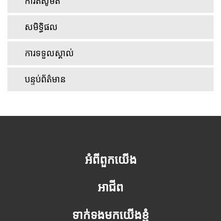
ការតស៊ូមតិ
សមិទ្ធិផល
ការទទួលស្គាល់
បន្ទប់ព័ត៌មាន
អំពីពួកយើង
អាជីព
ទាក់ទងមកយើងខ្ញុំ