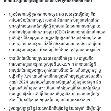
តាមរយៈកិច្ចខិតខំប្រឹងប្រែងទាំងនេះ Neighborhood មាន៖
រៀបចំរចនាសម្ព័ន្ធធនធានមនុស្ស (HR) របស់ខ្លួនឡើងវិញ និង
ការិយាល័យនៃភាពចម្រុះ សមធម៌ និងការដាក់បញ្ចូលទៅក្នុងផ្នែក
មនុស្សដែលបានបង្កើតឡើងថ្មី ក្រោមការដែលធនធានមនុស្សរាយ
ការណ៍ទៅប្រធានផ្នែកភាពចម្រុះ (CDO) ដែលរាយការណ៍ទៅនាយក
ប្រតិបត្តិ។ វិធីសាស្រ្តនេះអនុញ្ញាតឱ្យអង្គការពិនិត្យឡើងវិញនូវគោល
នយោបាយរបស់អង្គការ នីតិវិធី និងការពិពណ៌នាការងារ ដើម្បីធានា
បាននូវគុណលក្ខណៈ និងភាពខ្លាំងទាំងអស់ត្រូវបានទទួលស្គាល់។
បានបើកដំណើរការក្រុមធនធានបុគ្គលិកចំនួន 10 ជាមួយនឹង
គោលដៅរក្សាបាននូវការចូលរួមពី 20-25% ។ បានវាយតម្លៃពី
អារម្មណ៍នៃការរួមបញ្ចូលក្នុងចំណោមនិយោជិត ហើយប្តេជ្ញារក្សា ឬ
បង្កើនពិន្ទុ 72% ដោយផ្អែកលើការស្ទង់មតិការចូលរួមរបស់បុគ្គលិក
ក្នុងឆ្នាំ 2024; បានវាយតម្លៃរចនាសម្ព័ន្ធប្រាក់បៀវត្សរ៍របស់ខ្លួន និង
បុព្វលាភថែទាំសុខភាព។ ហើយបានកែប្រែកម្មវិធីសំណងថ្លៃសិក្សា
របស់ខ្លួនឡើងវិញ ដើម្បីវិនិយោគលើបុគ្គលិកនៅពេលចាប់ផ្តើមវគ្គ
សិក្សា ជំនួសឱ្យការសងប្រាក់វិញបន្ទាប់ពីបញ្ចប់ការសិក្សា។
រួមបញ្ចូលគ្នានូវទិន្នន័យសមាជិកពីឃ្លាំងទិន្នន័យសម្ងាត់ ដើម្បីបង្កើត