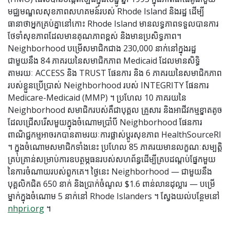
មជ្ឈមណ្ឌលសុខភាពសហគមន៍របស់ Rhode Island និងរដ្ឋ ដើម្បី
ធានាថាអ្នកគ្រប់គ្នានៅកោះ Rhode Island មានលទ្ធភាពទទួលបានការ
ថែទាំសុខភាពដែលមានគុណភាពខ្ពស់ និងមានប្រសិទ្ធភាព។
Neighborhood បម្រើសមាជិកជាង 230,000 នាក់នៅក្នុងរដ្ឋ
ជាមួយនឹង 84 ភាគរយនៃសមាជិកភាព Medicaid ដែលមានសិទ្ធិ
តាមរយៈ ACCESS និង TRUST ផែនការ និង 6 ភាគរយនៃសមាជិកភាព
របស់ខ្លួនប្រើប្រាស់ Neighborhood របស់ INTEGRITY ផែនការ
Medicare-Medicaid (MMP) ។ ប្រហែល 10 ភាគរយនៃ
Neighborhood សមាជិករបស់គឺជាបុគ្គល គ្រួសារ និងអាជីវកម្មខ្នាតតូច
ដែលជ្រើសរើសមួយក្នុងចំណោមប្រាំបី Neighborhood ផែនការ
ពាណិជ្ជកម្មអាចរកបានតាមរយៈការផ្លាស់ប្តូរសុខភាព HealthSourceRI
។ ក្នុងចំណោមសមាជិកទាំងនេះ ប្រហែល 85 ភាគរយមានលក្ខណៈសម្បត្តិ
គ្រប់គ្រាន់សម្រាប់ការឧបត្ថម្ភធនរបស់សហព័ន្ធដើម្បីគ្របដណ្តប់ផ្នែកមួយ
នៃការចំណាយរបស់ពួកគេ។ ថ្ងៃនេះ Neighborhood — ជាមួយនឹង
បុគ្គលិកជិត 650 នាក់ និងប្រាក់ចំណូល $1.6 ពាន់លានដុល្លារ — បម្រើ
ម្នាក់ក្នុងចំណោម 5 នាក់នៅ Rhode Islanders ។ ស្វែងយល់បន្ថែមនៅ
nhpri.org
។