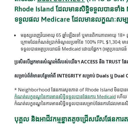
Rhode Island ដែលមានសិទ្ធិទទួលបានទាំង
ទទួលផល Medicare ដែលមានលក្ខណៈសម្បត្តិគ
មនុស្សពេញវ័យអាយុ 65 ឆ្នាំឡើងទៅ ឬមានពិការភាពអាយុ 18+ ឆ្ន
ក្រោមដែនកំណត់ប្រាក់ចំណូលប្រចាំខែ 100% FPL $1,304; មានសិទ្
ទទួលបានអត្ថប្រយោជន៍ Medicaid ដោយផ្នែក។ (អត្ថប្រយោជន៍ M
ប្រសិនបើអ្នកមានសំណួរអំពីរបស់យើង។ ACCESS និង TRUST ផែ
សម្រាប់ព័ត៌មានបន្ថែមអំពី INTEGRITY សម្រាប់ Duals ឬ D
* Neighborhood ផែនការសុខភាព of Rhode Island មិនបានបង្
កំណត់លក្ខខណ្ឌនៃការមានសិទ្ធិទទួលបានផែនការ Medicaid
ហើយ
កំណត់លក្ខខណ្ឌនៃការមានសិទ្ធិទទួលបានសម្រាប់ផែនការដែលមានសិទ
បុគ្គល និងអាជីវកម្មខ្នាតតូចជ្រើសរើសផែន