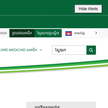
Hide Alerts
ល់សេវា
ក្លាយជាសមាជិក
ស្វែងរកវេជ្ជបណ្ឌិត
ភាសាខ្មែរ
CARE-MEDICAID សមាជិក
ប្រវត្តិរូបក្រុមហ៊ុន