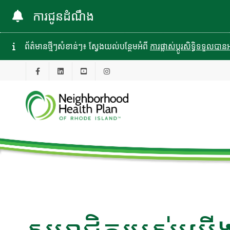
ការជូនដំណឹង
ព័ត៌មានថ្មីៗសំខាន់ៗ៖ ស្វែងយល់បន្ថែមអំពី
ការផ្លាស់ប្តូរសិទ្ធិទទួល