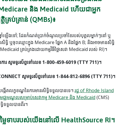
 Medicare និង Medicaid ហើយជាអ្នក
្រប់គ្រាន់ (QMBs)៖
ាំឡើងទៅ; ដែនកំណត់ប្រាក់ចំណូលប្រចាំខែរបស់បុគ្គលម្នាក់ៗនៅ ឬ
ធិ ឬចុះឈ្មោះក្នុង Medicare ផ្នែក A និងផ្នែក B; និងអាចមានសិទ្ធិ
edicaid គ្រប់គ្រងដោយកម្មវិធីថ្លៃសេវា Medicaid របស់ RI)។
នការ សូមទូរស័ព្ទទៅលេខ 1-800-459-6019 (TTY 711)។
ual CONNECT សូមទូរស័ព្ទទៅលេខ 1-844-812-6896 (TTY 711)។
កើតលក្ខខណ្ឌនៃការមានសិទ្ធិទទួលបានទេ។
រដ្ឋ of Rhode Island
មជ្ឈមណ្ឌលសម្រាប់សេវាកម្ម Medicare និង Medicaid
(CMS)
្ធិទទួលបានពីរ។
ការតម្លៃទាបរបស់យើងនៅលើ HealthSource RI។