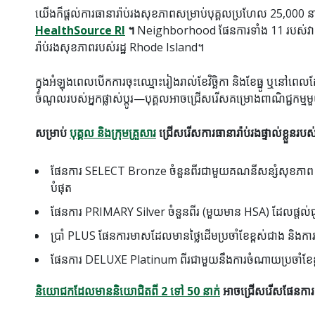
យើងក៏ផ្តល់ការធានារ៉ាប់រងសុខភាពសម្រាប់បុគ្គលប្រហែល 25,000 នាក
HealthSource RI
។
Neighborhood ផែនការទាំង 11 របស់វាគឺ
រ៉ាប់រងសុខភាពរបស់រដ្ឋ Rhode Island។
ក្នុងអំឡុងពេលបើកការចុះឈ្មោះរៀងរាល់ខែវិច្ឆិកា និងខែធ្នូ ឬនៅពេលដ
ចំណូលរបស់អ្នកផ្លាស់ប្តូរ—បុគ្គលអាចជ្រើសរើសគម្រោងពាណិជ្ជកម្
សម្រាប់
បុគ្គល និងក្រុមគ្រួសារ
ជ្រើសរើសការធានារ៉ាប់រងផ្ទាល់ខ្លួន
ផែនការ SELECT Bronze ចំនួនពីរជាមួយគណនីសន្សំសុខភាព (HSA
បំផុត
ផែនការ PRIMARY Silver ចំនួនពីរ (មួយមាន HSA) ដែលផ្តល់ជូន
ប្រាំ PLUS ផែនការមាសដែលមានថ្លៃដើមប្រចាំខែខ្ពស់ជាង និងក
ផែនការ DELUXE Platinum ពីរជាមួយនឹងការចំណាយប្រចាំខែ
និយោជកដែលមាននិយោជិតពី 2 ទៅ 50 នាក់
អាចជ្រើសរើសផែនការពី