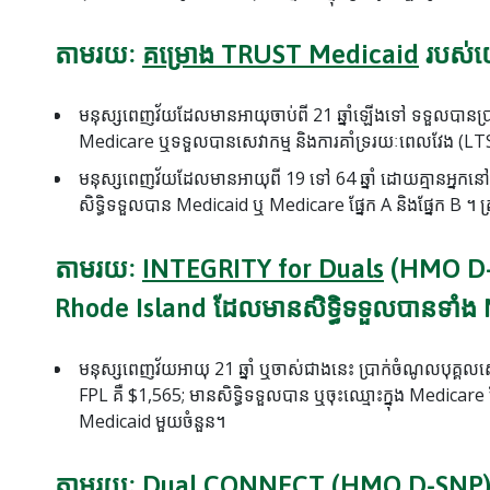
តាមរយៈ
គម្រោង TRUST Medicaid
របស់យ
មនុស្សពេញវ័យដែលមានអាយុចាប់ពី 21 ឆ្នាំឡើងទៅ ទទួលបានប្រ
Medicare ឬទទួលបានសេវាកម្ម និងការគាំទ្ររយៈពេលវែង (LT
មនុស្សពេញវ័យដែលមានអាយុពី 19 ទៅ 64 ឆ្នាំ ដោយគ្មានអ្នកនៅក
សិទ្ធិទទួលបាន Medicaid ឬ Medicare ផ្នែក A និងផ្នែក B 
តាមរយៈ
INTEGRITY for Duals
(HMO D-S
Rhode Island ដែលមានសិទ្ធិទទួលបានទាំង
មនុស្សពេញវ័យអាយុ 21 ឆ្នាំ ឬចាស់ជាងនេះ ប្រាក់ចំណូលបុគ្គ
FPL គឺ $1,565; មានសិទ្ធិទទួលបាន ឬចុះឈ្មោះក្នុង Medicare
Medicaid មួយចំនួន។
តាមរយៈ
Dual CONNECT
(HMO D-SNP) រ