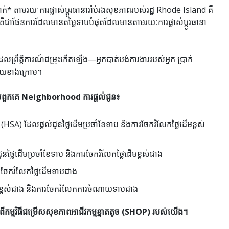
់* តាមរយៈការផ្លាស់ប្តូរធានារ៉ាប់រងសុខភាពរបស់រដ្ឋ Rhode Island គឺ
ជាផែនការដែលមានតម្លៃទាបបំផុតដែលមានតាមរយៈការផ្លាស់ប្តូរធានា
ែលព្រឹត្តិការណ៍ជម្រុះកើតឡើង—អ្នកបាត់បង់ការងាររបស់អ្នក ប្រាក់
មមួយខាងក្រោម។
របស់ពួកគេ Neighborhood ការផ្តល់ជូន៖
) ដែលផ្តល់ជូនថ្លៃដើមប្រចាំខែទាប និងការចែករំលែកថ្លៃដើមខ្ពស់
ថ្លៃដើមប្រចាំខែទាប និងការចែករំលែកថ្លៃដើមខ្ពស់ជាង
ារចែករំលែកថ្លៃដើមទាបជាង
ខ្ពស់ជាង និងការចែករំលែកការចំណាយទាបជាង
កម្មវិធីជម្រើសសុខភាពអាជីវកម្មខ្នាតតូច (SHOP) របស់យើង។