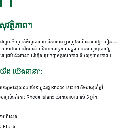
ង។
វត្ថិភាព។
មួយនឹងប្រាក់ចំណូលទាប ពិការភាព ឬតម្រូវការពិសេសផ្សេងទៀត —
ាំ និងធានាថាសមាជិករបស់យើងមានលទ្ធភាពទទួលបានការព្យាបាលវេជ្ជ
វប្បធម៌ និងភាសា ដើម្បីសម្រេចបាននូវសុខភាព និងសុខុមាលភាព។
យើង យើងធានា*:
្តមានស្របច្បាប់នៅក្នុងរដ្ឋ Rhode Island តិចជាងប្រាំឆ្នាំ
របច្បាប់នៅកោះ Rhode Island យ៉ាងហោចណាស់ 5 ឆ្នាំ។
ុខភាពពិសេស
ៅកោះ Rhode