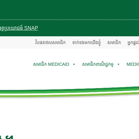
បានអត្ថប្រយោជន៍ SNAP
វិបផតថលសមាជិក
ទាក់ទងមកយើងខ្ញុំ
សមាជិក
អ្នកផ្ត
សមាជិក MEDICAID
សមាជិកពាណិជ្ជកម្ម
MEDI