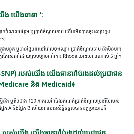
ើង យើងធានា *:
ាក់ចំណូលបន្ថែម ឬប្រាក់ចំណូលទាប ហើយមិនបានចុះឈ្មោះក្នុង
SS)
្នុងបន្ទុក ឬមានផ្ទៃពោះនៅពេលចុះឈ្មោះ ប្រាក់ចំណូលទាប និងមិនមាន
។ ត្រូវតែរស់នៅដោយស្របច្បាប់នៅកោះ Rhode យ៉ាងហោចណាស់ 5 ឆ្នាំ។
NP) របស់យើង យើងធានារ៉ាប់រងដល់ប្រជាជន
 Medicare និង Medicaid៖
លស្មើនឹង ឬតិចជាង 120 ភាគរយនៃដែនកំណត់ប្រាក់ចំណូលប្រចាំខែរបស់
 ផ្នែក A និងផ្នែក B ហើយអាចមានសិទ្ធិទទួលបានអត្ថប្រយោជន៍
បស់យើង យើងធានារ៉ាប់រងដល់ប្រជាជន