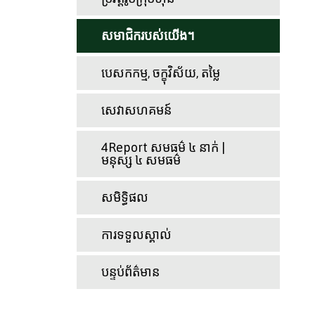
សមាជិករបស់យើង។
បេសកកម្ម, ចក្ខុវិស័យ, តម្លៃ
សេវាសហគមន៍
4Report សមធម៌ ៤ នាក់ |
មនុស្ស ៤ សមធម៌
សមិទ្ធិផល
ការទទួលស្គាល់
បន្ទប់ព័ត៌មាន