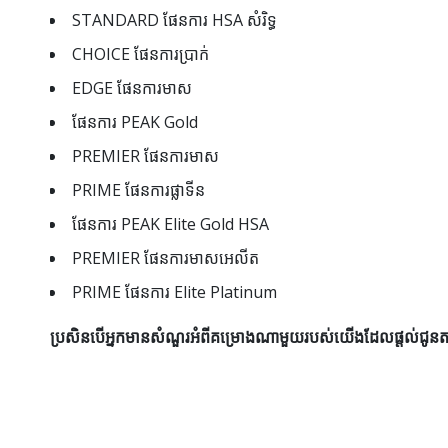
STANDARD ផែនការ HSA សំរិទ្ធ
CHOICE ផែនការប្រាក់
EDGE ផែនការមាស
ផែនការ PEAK Gold
PREMIER ផែនការមាស
PRIME ផែនការផ្លាទីន
ផែនការ PEAK Elite Gold HSA
PREMIER ផែនការមាសអេលីត
PRIME ផែនការ Elite Platinum
ប្រសិនបើអ្នកមានសំណួរអំពីគម្រោងណាមួយរបស់យើងដែលផ្តល់ជូ