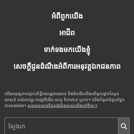
អំពីពួកយើង
អាជីព
ទាក់ទងមកយើងខ្ញុំ
សេចក្តីជូនដំណឹងអំពីការអនុវត្តឯកជនភាព
យើងអនុវត្តតាមច្បាប់សិទ្ធិពលរដ្ឋជាធរមាន និងមិនរើសអើងលើមូលដ្ឋាននៃពូជ
សាសន៍ ពណ៌សម្បុរ សញ្ជាតិដើម អាយុ ពិការភាព ឬភេទ។ យើងក៏ផ្តល់ជំនួយផ្នែក
ភាសាផងដែរ។
សូមអានសេចក្តីជូនដំណឹងរបស់យើងនៅទីនេះ។