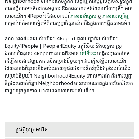
Neighborhood មានការរំភើបក្នុងការបង្ហាញការប្តេជ្ញាចិត្តរបស់ខ្លួនក្នុង
ការបង្កើតសមធម៌នៅក្នុងអង្គការ និងក្នុងសហគមន៍ដែលយើងបម្រើ។ អាន
របស់យើង។ 4Report ដែលមានជា
ភាសាអង់គ្លេស
ឬ
ភាសាអេស្ប៉ាញ
សម្រាប់ព័ត៌មានលម្អិតអំពីការប្តេជ្ញាចិត្តរបស់យើងក្នុងការបង្កើតសមធម៌។
ខណៈពេលដែលរបស់យើង។ 4Report គូសបញ្ជាក់របស់យើង។
Equity4People | People4Equity ចក្ខុវិស័យ និងយុទ្ធសាស្ត្រ
ឯកសារដៃគូនេះ 4Report តារាងពិន្ទុមាន
នៅទីនេះ
បង្កើតរង្វាស់បន្ថែម
ដើម្បីតាមដានវឌ្ឍនភាពលើគម្រោងនីមួយៗ។ វាជាក្តីសង្ឃឹមរបស់យើង
ដែលតារាងពិន្ទុនេះនឹងចាប់យកលទ្ធផលនៃការខិតខំប្រឹងប្រែងរបស់យើង
សម្រាប់នីមួយៗ Neighborhood4Equity គោលការណ៍ និងការប្តេជ្ញា
ចិត្តដែលពាក់ព័ន្ធ។ Neighborhood មានមោទនភាពក្នុងការចែករំលែក
ជាមួយអ្នកនូវគោលដៅនាពេលអនាគតរបស់យើង។
ប្រវត្តិរូបក្រុមហ៊ុន