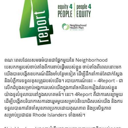
ខណៈពេលដែលសមធម៌បានជាផ្នែកមួយនៃ Neighborhood
បេសកកម្មរបស់ចាប់តាំងពីការចាប់ផ្តើមរបស់ខ្លួន ចាប់តាំងពីពេលនោះមក
យើងបានបង្កើតឧបករណ៍ដ៏រឹងមាំបន្ថែមទៀត ដើម្បីដឹកនាំកាន់តែជាក់ស្តែង
និងបំភ្លឺការទទួលខុសត្រូវរបស់យើង។ របាយការណ៍​នេះ – 4Report - ជា
លើកដំបូងសម្រាប់អង្គការរបស់យើងក្នុងការចែករំលែករឿងរ៉ាវរបស់ខ្លួន
យ៉ាងទូលំទូលាយនៅក្នុងសហគមន៍។ នេះ។ 4Report គឺជាការសន្យាមួយ
ដើម្បីបង្កើតបរិយាកាសការងាររួមមួយសម្រាប់និយោជិតរបស់យើង និងការ
ទទួលបានការថែទាំសុខភាពប្រកបដោយគុណភាព និងប្រសិទ្ធភាព
សម្រាប់ប្រជាជន Rhode Islanders ទាំងអស់។