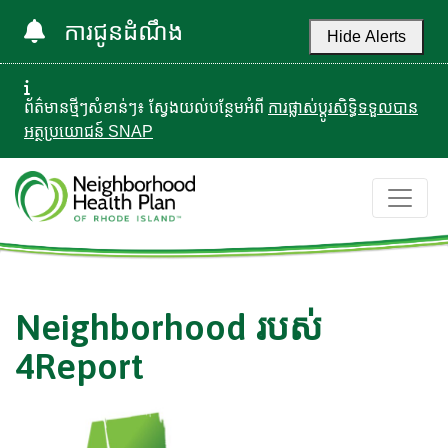
ការជូនដំណឹង
Hide Alerts
ព័ត៌មានថ្មីៗសំខាន់ៗ៖ ស្វែងយល់បន្ថែមអំពី
ការផ្លាស់ប្តូរសិទ្ធិទទួលបាន
អត្ថប្រយោជន៍ SNAP
Neighborhood របស់
4Report