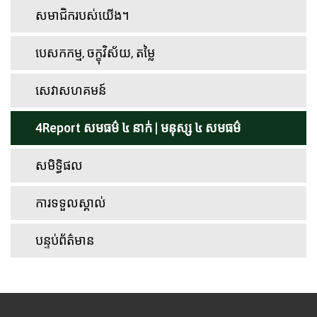
សមាជិករបស់យើង។
បេសកកម្ម, ចក្ខុវិស័យ, តម្លៃ
សេវាសហគមន៍
4Report សមធម៌ ៤ នាក់ | មនុស្ស ៤ សមធម៌
សមិទ្ធិផល
ការទទួលស្គាល់
បន្ទប់ព័ត៌មាន