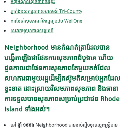
មជ្ឈមណ្ឌលសុខភាពផ្គររន្ទះ
ភ្នាក់ងារសកម្មភាពសហគមន៍ Tri-County
ការថែទាំសុខភាព និងធ្មេញបឋម WellOne
សេវាកម្មសុខភាពទន្លេឈើ
Neighborhood មានកំណត់ត្រាដែលបាន
បង្កើតឡើងជាផែនការសុខភាពដំបូងគេ ហើយ
ជួនកាលជាផែនការសុខភាពតែមួយគត់ដែល
សហការជាមួយរដ្ឋដើម្បីតស៊ូមតិសម្រាប់អ្នកដែល
ខ្វះខាត ដោះស្រាយវិសមភាពសុខភាព និងធានា
ការទទួលបានសុខភាពសម្រាប់ប្រជាជន Rhode
Island ទាំងអស់។
នៅ
ឆ្នាំ ១៩៩៤
Neighborhood បានចាប់ផ្តើមចុះឈ្មោះស្ត្រីមាន