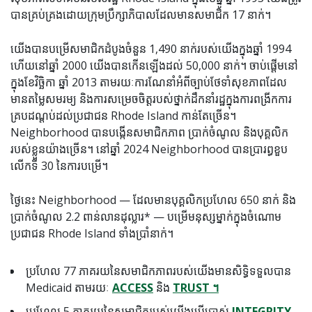
បានគ្រប់គ្រងដោយក្រុមប្រឹក្សាភិបាលដែលមានសមាជិក 17 នាក់។
យើងបានបម្រើសមាជិកដំបូងចំនួន 1,490 នាក់របស់យើងក្នុងឆ្នាំ 1994
ហើយនៅឆ្នាំ 2000 យើងបានកើនឡើងដល់ 50,000 នាក់។ ចាប់ផ្តើមនៅ
ក្នុងខែវិច្ឆិកា ឆ្នាំ 2013 តាមរយៈការណែនាំអំពីច្បាប់ថែទាំសុខភាពដែល
មានតម្លៃសមរម្យ និងការសម្រេចចិត្តរបស់ថ្នាក់ដឹកនាំរដ្ឋក្នុងការពង្រីកការ
គ្របដណ្តប់ដល់ប្រជាជន Rhode Island កាន់តែច្រើន។
Neighborhood បានបង្កើនសមាជិកភាព ប្រាក់ចំណូល និងបុគ្គលិក
របស់ខ្លួនយ៉ាងច្រើន។ នៅឆ្នាំ 2024 Neighborhood បានប្រារព្ធខួប
លើកទី 30 នៃការបម្រើ។
ថ្ងៃនេះ Neighborhood — ដែលមានបុគ្គលិកប្រហែល 650 នាក់ និង
ប្រាក់ចំណូល 2.2 ពាន់លានដុល្លារ* — បម្រើមនុស្សម្នាក់ក្នុងចំណោម
ប្រជាជន Rhode Island ទាំងប្រាំនាក់។
ប្រហែល 77 ភាគរយនៃសមាជិកភាពរបស់យើងមានសិទ្ធិទទួលបាន
Medicaid តាមរយៈ
ACCESS
និង
TRUST ។
ប្រហែល 5 ភាគរយនៃសមាជិករបស់យើងប្រើប្រាស់
INTEGRITY