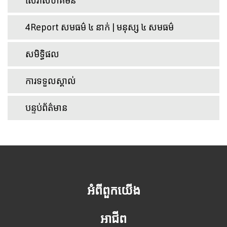
សេវាសហគមន៍
4Report សមធម៌ ៤ នាក់ | មនុស្ស ៤ សមធម៌
សមិទ្ធិផល
ការទទួលស្គាល់
បន្ទប់ព័ត៌មាន
អំពីពួកយើង
អាជីព