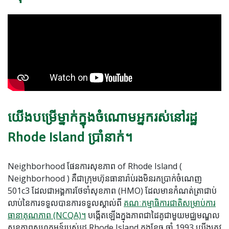
យើង​បម្រើ​ម្នាក់​ក្នុង​ចំណោម​អ្នក​រស់​នៅ​រដ្ឋ
Rhode Island ប្រាំនាក់។
Neighborhood ផែនការសុខភាព of Rhode Island (
Neighborhood ) គឺជាក្រុមហ៊ុនធានារ៉ាប់រងមិនរកប្រាក់ចំណេញ
501c3 ដែលជាអង្គការថែទាំសុខភាព (HMO) ដែលមានកំណត់ត្រាជាប់
លាប់នៃការទទួលបានការទទួលស្គាល់ពី
គណៈកម្មាធិការជាតិសម្រាប់ការ
ធានាគុណភាព (NCQA)។
បង្កើតឡើងក្នុងភាពជាដៃគូជាមួយមជ្ឈមណ្ឌល
សុខភាពសហគមន៍របស់រដ្ឋ Rhode Island ក្នុងខែធ្នូ ឆ្នាំ 1993 យើងត្រូវ