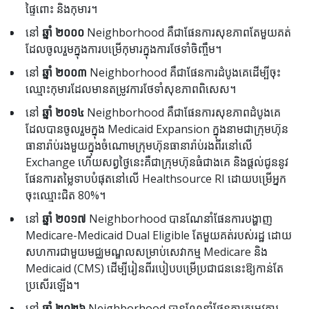
ផ្ទៃពោះ និងកុមារ។
នៅ
ឆ្នាំ ២០០០
Neighborhood គឺជាផែនការសុខភាពតែមួយគត់
ដែលចូលរួមក្នុងការបម្រើកុមារក្នុងការថែទាំចិញ្ចឹម។
នៅ
ឆ្នាំ ២០០៣
Neighborhood គឺជាផែនការដំបូងគេដើម្បីចុះ
ឈ្មោះកុមារដែលមានតម្រូវការថែទាំសុខភាពពិសេស។
នៅ
ឆ្នាំ ២០១៤
Neighborhood គឺជាផែនការសុខភាពដំបូងគេ
ដែលបានចូលរួមក្នុង Medicaid Expansion ក្នុងនាមជាក្រុមហ៊ុន
ធានារ៉ាប់រងមួយក្នុងចំណោមក្រុមហ៊ុនធានារ៉ាប់រងពីរនៅលើ
Exchange ហើយសព្វថ្ងៃនេះគឺជាក្រុមហ៊ុនធំជាងគេ និងផ្តល់ជូននូវ
ផែនការតម្លៃទាបបំផុតនៅលើ Healthsource RI ដោយបម្រើអ្នក
ចុះឈ្មោះជិត 80%។
នៅ
ឆ្នាំ ២០១៧
Neighborhood បានណែនាំផែនការបង្ហាញ
Medicare-Medicaid Dual Eligible តែមួយគត់របស់រដ្ឋ ដោយ
សហការជាមួយមជ្ឈមណ្ឌលសម្រាប់សេវាកម្ម Medicare និង
Medicaid (CMS) ដើម្បីរៀនពីរបៀបបម្រើប្រជាជននេះឱ្យកាន់តែ
ប្រសើរឡើង។
នៅ
ឆ្នាំ ២០២៦
Neighborhood បានណែនាំផែនការតម្រូវការ