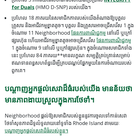
for Duals
(HMO D-SNP) របស់យើង។
ប្រហែល 18 ភាគរយនៃសមាជិកភាពរបស់យើងតំណាងឱ្យបុគ្គល
គ្រួសារ និងអាជីវកម្មខ្នាតតូច។ បុគ្គល និងគ្រួសារអាចជ្រើសរើស 1 ក្នុង
ចំណោម 11 Neighborhood
ផែនការពាណិជ្ជកម្ម
នៅលើ ឬក្រៅ
ផ្សារហ៊ុន ហើយអាជីវកម្មខ្នាតតូចអាចជ្រើសរើស
ផែនការពាណិជ្ជកម្ម
1 ក្នុងចំណោម 9 នៅលើ ឬក្រៅផ្សារហ៊ុន។ ក្នុងចំណោមសមាជិកទាំង
នេះ ប្រហែល 84 ភាគរយ**មានលក្ខណៈសម្បត្តិគ្រប់គ្រាន់សម្រាប់
ឥណទានពន្ធសហព័ន្ធដើម្បីគ្របដណ្តប់ផ្នែកមួយនៃការចំណាយរបស់
ពួកគេ។
បណ្តាញអ្នកផ្តល់សេវាដ៏ធំរបស់យើង មានន័យថា
មានភាពងាយស្រួលក្នុងការថែទាំ។
Neighborhood ផ្តល់ឱ្យសមាជិករបស់ខ្លួននូវការចូលទៅកាន់សេវា
ថែទាំសុខភាពដ៏ទូលំទូលាយនៅទូទាំង Rhode Island តាមរយៈ
បណ្តាញអ្នកផ្តល់សេវាដ៏ធំរបស់ខ្លួន។