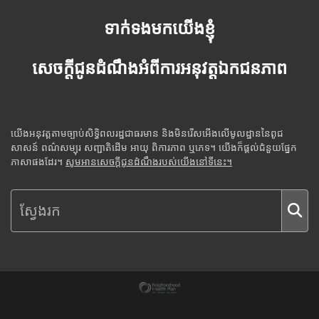
ទាក់ទងមកយើងខ្ញុំ
សេចក្តីជូនដំណឹងអំពីការអនុវត្តឯកជនភាព
យើងអនុវត្តតាមច្បាប់សិទ្ធិពលរដ្ឋជាធរមាន និងមិនរើសអើងលើមូលដ្ឋាននៃពូជ
សាសន៍ ពណ៌សម្បុរ សញ្ជាតិដើម អាយុ ពិការភាព ឬភេទ។ យើងក៏ផ្តល់ជំនួយផ្នែក
ភាសាផងដែរ។
សូមអានសេចក្តីជូនដំណឹងរបស់យើងនៅទីនេះ។