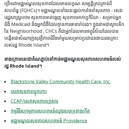
ច្រើនជាមជ្ឈមណ្ឌលសុខភាពដែលមានលក្ខណៈសម្បត្តិគ្រប់គ្រាន់ពី
សហព័ន្ធ (FQHCs)។ មជ្ឈមណ្ឌលទាំងនេះផ្តល់ការថែទាំសុខភាព - សេវា
វេជ្ជសាស្ត្របឋម សុខភាពមាត់ធ្មេញ សុខភាពអាកប្បកិរិយា - សម្រាប់អ្នក
ជំងឺ Medicaid និងអ្នកជំងឺដែលគ្មានការធានារ៉ាប់រង។ ក្នុងនាមជាស្ថាបនិក
នៃ Neighborhood , CHCs គឺជាអ្នកដែលមានចក្ខុវិស័យដែលបាន
បង្កើតជាសំណាញ់សុវត្ថិភាពដ៏រឹងមាំមួយសម្រាប់ប្រជាជនងាយរងគ្រោះ
របស់រដ្ឋ Rhode Island។
ខាងក្រោមនេះជាតំណភ្ជាប់ទៅកាន់មជ្ឈមណ្ឌលសុខភាពសហគមន៍របស់
រដ្ឋ Rhode Island។
Blackstone Valley Community Health Care, Inc.
សេវាសុខភាពប្លុកកោះ
CCAP/សេវាសុខភាពគ្រួសារ
កម្មវិធីសកម្មភាពសហគមន៍ឈូងសមុទ្រខាងកើត
មជ្ឈមណ្ឌលសុខភាពសហគមន៍ Providence