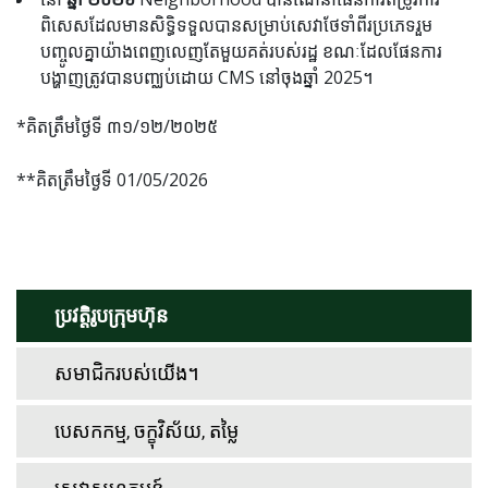
ពិសេសដែលមានសិទ្ធិទទួលបានសម្រាប់សេវាថែទាំពីរប្រភេទរួម
បញ្ចូលគ្នាយ៉ាងពេញលេញតែមួយគត់របស់រដ្ឋ ខណៈដែលផែនការ
បង្ហាញត្រូវបានបញ្ឈប់ដោយ CMS នៅចុងឆ្នាំ 2025។
*គិតត្រឹមថ្ងៃទី ៣១/១២/២០២៥
**គិតត្រឹមថ្ងៃទី 01/05/2026
ប្រវត្តិរូបក្រុមហ៊ុន
សមាជិករបស់យើង។
បេសកកម្ម, ចក្ខុវិស័យ, តម្លៃ