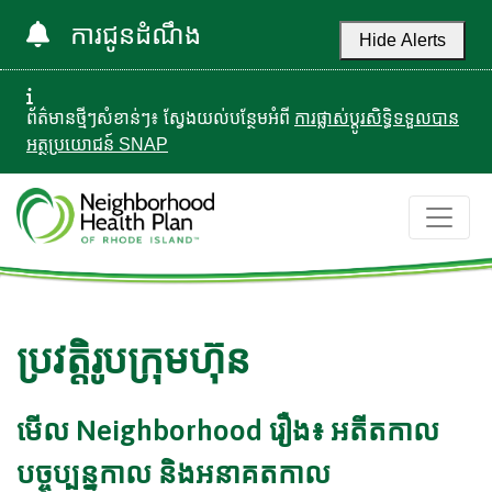
ការជូនដំណឹង
Hide Alerts
ព័ត៌មានថ្មីៗសំខាន់ៗ៖ ស្វែងយល់បន្ថែមអំពី
ការផ្លាស់ប្តូរសិទ្ធិទទួលបាន
អត្ថប្រយោជន៍ SNAP
ប្រវត្តិរូបក្រុមហ៊ុន
មើល Neighborhood រឿង៖ អតីតកាល
បច្ចុប្បន្នកាល និងអនាគតកាល