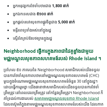
អ្នកអនុវត្តការថែទាំបឋមជាង
1,800 នាក់
អ្នកឯកទេសជាង
៥១០០ នាក់
អ្នកផ្តល់សេវាសុខភាពផ្លូវចិត្តជាង
5,000 នាក់
មន្ទីរពេទ្យទាំងអស់នៅក្នុងរដ្ឋ
ស្ទើរតែគ្រប់ឱសថស្ថានក្នុងរដ្ឋ
Neighborhood ធ្វើការក្នុងភាពជាដៃគូខ្លាំងជាមួយ
មជ្ឈមណ្ឌលសុខភាពសហគមន៍របស់ Rhode Island ។
ប្រហែល ៥០ ភាគរយនៃ Neighborhood សមាជិក​របស់​យើង​ទទួល​
បាន​ការ​ថែទាំ​សុខភាព​បឋម​នៅ​មជ្ឈមណ្ឌល​សុខភាព​សហគមន៍ (CHC)
មួយ​ក្នុង​ចំណោម​មជ្ឈមណ្ឌល​សុខភាព​សហគមន៍​ចំនួន 30 នៅ​ក្នុង​រដ្ឋ។
ដោយ​ធ្វើការ​រួមគ្នា យើង​ធានា​ថា​សមាជិក​របស់​យើង​ទទួល​បាន​ការ​ថែទាំ​
ត្រឹមត្រូវ នៅ​ពេល​វេលា​ត្រឹមត្រូវ នៅ​កន្លែង​ត្រឹមត្រូវ។ Neighborhood ក៏
គាំទ្រដល់ការងាររបស់
សមាគមមជ្ឈមណ្ឌលសុខភាព Rhode Island
ដែលតស៊ូមតិក្នុងនាមមជ្ឈមណ្ឌលសុខភាពសហគមន៍របស់យើង ដែលភាគ