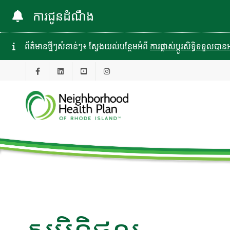
ការជូនដំណឹង
ព័ត៌មានថ្មីៗសំខាន់ៗ៖ ស្វែងយល់បន្ថែមអំពី
ការផ្លាស់ប្តូរសិទ្ធិទទួល