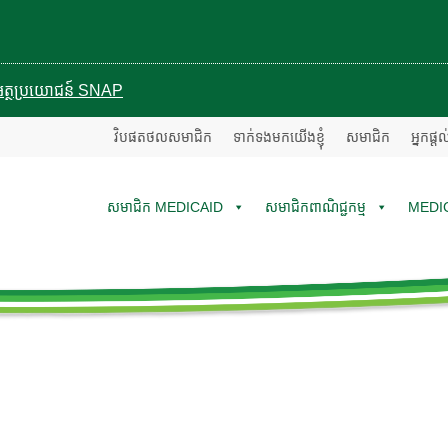
បានអត្ថប្រយោជន៍ SNAP
វិបផតថលសមាជិក
ទាក់ទងមកយើងខ្ញុំ
សមាជិក
អ្នកផ្ត
សមាជិក MEDICAID
សមាជិកពាណិជ្ជកម្ម
MEDI