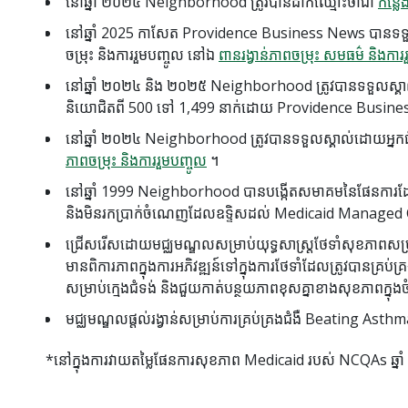
នៅឆ្នាំ ២០២៥ Neighborhood ត្រូវបានដាក់ឈ្មោះថាជា
កន្លែ
នៅឆ្នាំ 2025 កាសែត
Providence Business News
បានទទួល
ចម្រុះ និងការរួមបញ្ចូល នៅឯ
ពានរង្វាន់ភាពចម្រុះ សមធម៌ និងការ
នៅឆ្នាំ ២០២៤ និង ២០២៥ Neighborhood ត្រូវបានទទួលស្គ
និយោជិតពី 500 ទៅ 1,499 នាក់ដោយ
Providence Busine
នៅឆ្នាំ ២០២៤ Neighborhood ត្រូវបានទទួលស្គាល់ដោយអ្នកជំន
ភាពចម្រុះ និងការរួមបញ្ចូល
។
នៅឆ្នាំ 1999 Neighborhood បានបង្កើតសមាគមនៃផែនការដែល
និងមិនរកប្រាក់ចំណេញដែលឧទ្ទិសដល់ Medicaid Managed 
ជ្រើសរើសដោយមជ្ឈមណ្ឌលសម្រាប់យុទ្ធសាស្រ្តថែទាំសុខភាពសម្រ
មានពិការភាពក្នុងការអភិវឌ្ឍន៍ទៅក្នុងការថែទាំដែលត្រូវបានគ្រ
សម្រាប់ក្មេងជំទង់ និងជួយកាត់បន្ថយភាពខុសគ្នាខាងសុខភាពក្នុ
មជ្ឈមណ្ឌលផ្តល់រង្វាន់សម្រាប់ការគ្រប់គ្រងជំងឺ Beating Asthm
*នៅក្នុងការវាយតម្លៃផែនការសុខភាព Medicaid របស់ NCQAs ឆ្នា