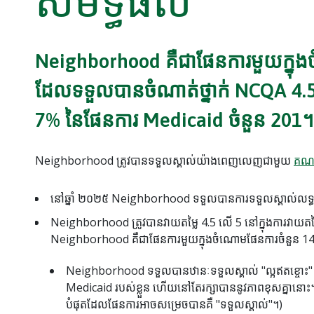
សមិទ្ធិផល
Neighborhood គឺជាផែនការមួយក្នុង
ដែលទទួលបានចំណាត់ថ្នាក់ NCQA 4.5
7% នៃផែនការ Medicaid ចំនួន 201។
Neighborhood ត្រូវបានទទួលស្គាល់យ៉ាងពេញលេញជាមួយ
គណៈ
នៅឆ្នាំ ២០២៥ Neighborhood ទទួលបានការទទួលស្គាល់ល
Neighborhood ត្រូវបានវាយតម្លៃ 4.5 លើ 5 នៅក្នុងការវាយត
Neighborhood គឺជាផែនការមួយក្នុងចំណោមផែនការចំនួន 14
Neighborhood ទទួលបានឋានៈទទួលស្គាល់ "ល្អឥតខ្ចោះ" រ
Medicaid របស់ខ្លួន ហើយនៅតែរក្សាបាននូវភាពខុសគ្នានោ
បំផុតដែលផែនការអាចសម្រេចបានគឺ "ទទួលស្គាល់"។)