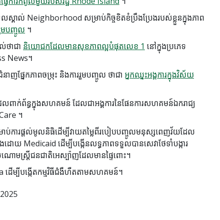
ងធ្វើការកំពូលមួយរបស់រដ្ឋ Rhode Island
។
ស្គាល់ Neighborhood សម្រាប់កិច្ចខិតខំប្រឹងប្រែងរបស់ខ្លួនក្នុងភាព
រួមបញ្ចូល
។
ាល់ថាជា
និយោជកដែលមានសុខភាពល្អបំផុតលេខ 1
នៅក្នុងប្រភេទ
ss News។
ាញផ្នែកភាពចម្រុះ និងការរួមបញ្ចូល ថាជា
អ្នកឈ្នះអង្គការក្នុងវិស័យ
ពាក់ព័ន្ធក្នុងសហគមន៍ ដែលជាអង្គការនៃផែនការសហគមន៍ឯករាជ្យ
Care ។
ាប់ការផ្តល់មូលនិធិដើម្បីវាយតម្លៃពីរបៀបបញ្ចូលមនុស្សពេញវ័យដែល
ប់គ្រងដោយ Medicaid ដើម្បីបង្កើនលទ្ធភាពទទួលបានសេវាថែទាំបង្ការ
ងចំណោមស្ត្រីជនជាតិអេស្ប៉ាញដែលមានផ្ទៃពោះ។
a ដើម្បីបង្កើតកម្មវិធីជំងឺហឺតតាមសហគមន៍។
ំ 2025