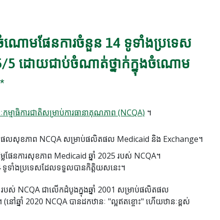
ចំណោមផែនការចំនួន 14 ទូទាំងប្រទេស
/5 ដោយជាប់ចំណាត់ថ្នាក់ក្នុងចំណោម
*
កម្មាធិការជាតិសម្រាប់ការធានាគុណភាព (NCQA)
។
ទ្ធផលសុខភាព NCQA សម្រាប់ផលិតផល Medicaid និង Exchange។
ម្លៃផែនការសុខភាព Medicaid ឆ្នាំ 2025 របស់ NCQA។
 ទូទាំងប្រទេសដែលទទួលបានកិត្តិយសនេះ។
បស់ NCQA ជាលើកដំបូងក្នុងឆ្នាំ 2001 សម្រាប់ផលិតផល
ះ។
(នៅឆ្នាំ 2020 NCQA បានដកឋានៈ "ល្អឥតខ្ចោះ" ហើយឋានៈខ្ពស់