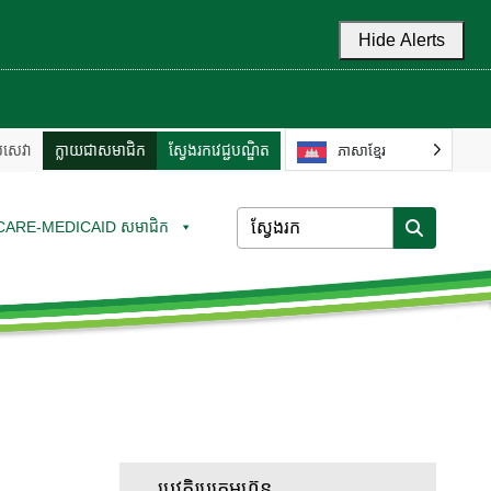
Hide Alerts
ល់សេវា
ក្លាយជាសមាជិក
ស្វែងរកវេជ្ជបណ្ឌិត
ភាសាខ្មែរ
CARE-MEDICAID សមាជិក
ប្រវត្តិរូបក្រុមហ៊ុន