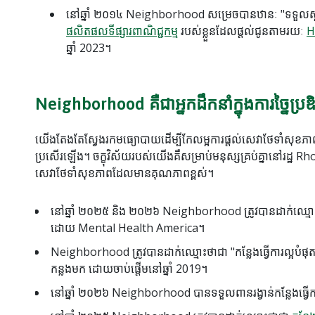
នៅឆ្នាំ ២០១៤ Neighborhood សម្រេចបានឋានៈ "ទទួលស្គាល
ផលិតផលទីផ្សារពាណិជ្ជកម្ម
របស់ខ្លួនដែលផ្តល់ជូនតាមរយៈ
H
ឆ្នាំ 2023។
Neighborhood គឺជាអ្នកដឹកនាំក្នុងការច្នៃប្រ
យើងតែងតែស្វែងរកមធ្យោបាយដើម្បីកែលម្អការផ្តល់សេវាថែទាំសុខភា
ប្រសើរឡើង។ ចក្ខុវិស័យរបស់យើងគឺសម្រាប់មនុស្សគ្រប់គ្នានៅរដ្ឋ
សេវាថែទាំសុខភាពដែលមានគុណភាពខ្ពស់។
នៅឆ្នាំ ២០២៥ និង ២០២៦ Neighborhood ត្រូវបានដាក់ឈ្មោះ
ដោយ Mental Health America។
Neighborhood ត្រូវបានដាក់ឈ្មោះថាជា "កន្លែងធ្វើការល្អបំ
កន្លងមក ដោយចាប់ផ្តើមនៅឆ្នាំ 2019។
នៅឆ្នាំ ២០២៦ Neighborhood បានទទួលពានរង្វាន់កន្លែងធ្វើ