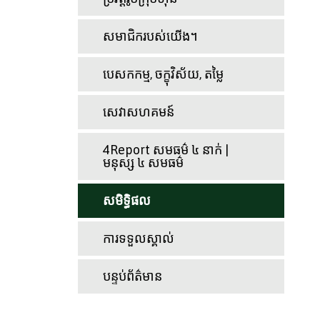
សមាជិករបស់យើង។
បេសកកម្ម, ចក្ខុវិស័យ, តម្លៃ
សេវាសហគមន៍
4Report សមធម៌ ៤ នាក់ |
មនុស្ស ៤ សមធម៌
សមិទ្ធិផល
ការទទួលស្គាល់
បន្ទប់ព័ត៌មាន