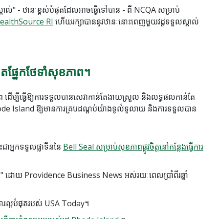
់" - ឋានៈខ្ពស់បំផុតដែលអាចធ្វើទៅបាន - ពី NCQA សម្រាប់
ealthSource RI
ហើយរក្សាបាននូវឋានៈនោះពេញមួយវដ្តទទួលស្គាល់
ឌិតផ្នែកថែទាំសុខភាព។
ព ដើម្បីធ្វើឱ្យការទទួលបានសេវាកាន់តែងាយស្រួល និងលទ្ធផលកាន់តែ
 Rhode Island ឱ្យមានការគ្របដណ្តប់យ៉ាងទូលំទូលាយ និងការទទួលបាន
ជាអ្នកទទួលផ្លាទីននៃ
Bell Seal សម្រាប់សុខភាពផ្លូវចិត្តនៅកន្លែងធ្វើការ
ផុត" ដោយ
Providence Business News
អស់រយៈពេលប្រាំពីរឆ្នាំ
ការល្អបំផុតរបស់ USA Today។