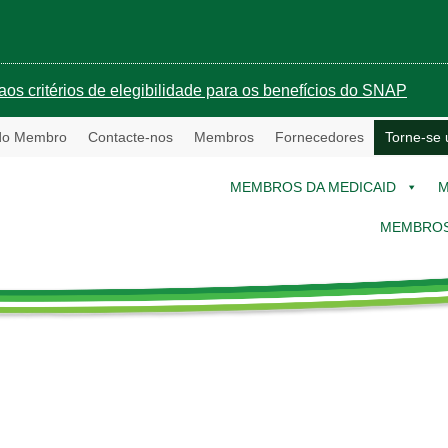
aos critérios de elegibilidade para os benefícios do SNAP
 do Membro
Contacte-nos
Membros
Fornecedores
Torne-se
MEMBROS DA MEDICAID
M
MEMBROS