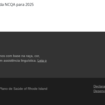
d da NCQA para 2025
amos com base na raça, cor,
 assistência linguística.
Leia o
Declara
lano de Saúde of Rhode Island
Desenv