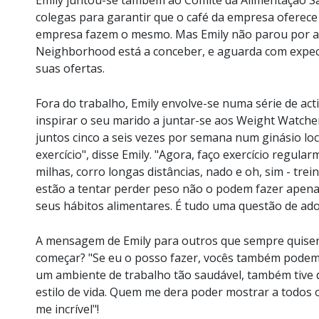
colegas para garantir que o café da empresa oferece
empresa fazem o mesmo. Mas Emily não parou por aí
Neighborhood está a conceber, e aguarda com expect
suas ofertas.
Fora do trabalho, Emily envolve-se numa série de act
inspirar o seu marido a juntar-se aos Weight Watcher
juntos cinco a seis vezes por semana num ginásio lo
exercício", disse Emily. "Agora, faço exercício regul
milhas, corro longas distâncias, nado e oh, sim - tre
estão a tentar perder peso não o podem fazer apena
seus hábitos alimentares. É tudo uma questão de adop
A mensagem de Emily para outros que sempre quis
começar? "Se eu o posso fazer, vocês também pode
um ambiente de trabalho tão saudável, também tiv
estilo de vida. Quem me dera poder mostrar a todos 
me incrível"!