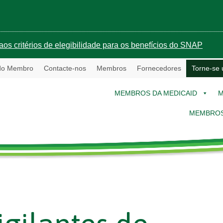
aos critérios de elegibilidade para os benefícios do SNAP
 do Membro
Contacte-nos
Membros
Fornecedores
Torne-se
MEMBROS DA MEDICAID
M
MEMBROS