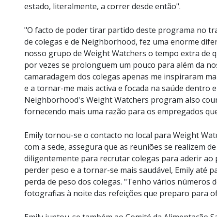
estado, literalmente, a correr desde então".
"O facto de poder tirar partido deste programa no t
de colegas e de Neighborhood, fez uma enorme dife
nosso grupo de Weight Watchers o tempo extra de 
por vezes se prolonguem um pouco para além da nos
camaradagem dos colegas apenas me inspiraram mais,
e a tornar-me mais activa e focada na saúde dentro e
Neighborhood's Weight Watchers program also count
fornecendo mais uma razão para os empregados que 
Emily tornou-se o contacto no local para Weight Wa
com a sede, assegura que as reuniões se realizem de
diligentemente para recrutar colegas para aderir 
perder peso e a tornar-se mais saudável, Emily até pa
perda de peso dos colegas. "Tenho vários números de
fotografias à noite das refeições que preparo para of
Emily juntou-se também ao Comité da Alimentação 