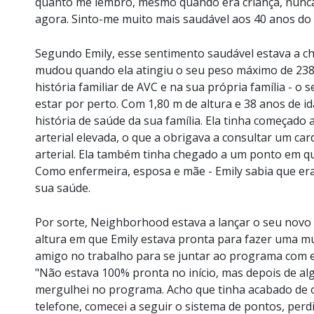
quanto me lembro, mesmo quando era criança, nunca
agora. Sinto-me muito mais saudável aos 40 anos do 
Segundo Emily, esse sentimento saudável estava a ch
mudou quando ela atingiu o seu peso máximo de 238 
história familiar de AVC e na sua própria família - o s
estar por perto. Com 1,80 m de altura e 38 anos de id
história de saúde da sua família. Ela tinha começado a
arterial elevada, o que a obrigava a consultar um ca
arterial. Ela também tinha chegado a um ponto em q
Como enfermeira, esposa e mãe - Emily sabia que er
sua saúde.
Por sorte, Neighborhood estava a lançar o seu novo 
altura em que Emily estava pronta para fazer uma m
amigo no trabalho para se juntar ao programa com el
"Não estava 100% pronta no início, mas depois de a
mergulhei no programa. Acho que tinha acabado de o
telefone, comecei a seguir o sistema de pontos, per