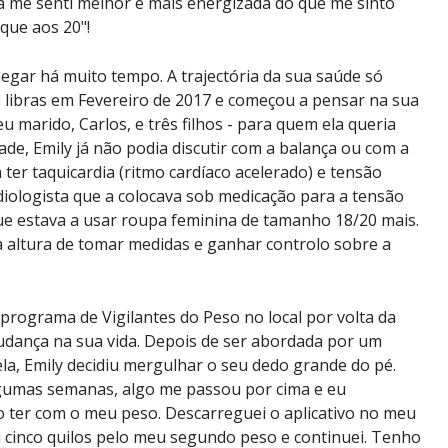
 me senti melhor e mais energizada do que me sinto
que aos 20"!
egar há muito tempo. A trajectória da sua saúde só
libras em Fevereiro de 2017 e começou a pensar na sua
eu marido, Carlos, e três filhos - para quem ela queria
ade, Emily já não podia discutir com a balança ou com a
 ter taquicardia (ritmo cardíaco acelerado) e tensão
rdiologista que a colocava sob medicação para a tensão
ue estava a usar roupa feminina de tamanho 18/20 mais.
a altura de tomar medidas e ganhar controlo sobre a
programa de Vigilantes do Peso no local por volta da
udança na sua vida. Depois de ser abordada por um
a, Emily decidiu mergulhar o seu dedo grande do pé.
lgumas semanas, algo me passou por cima e eu
 ter com o meu peso. Descarreguei o aplicativo no meu
di cinco quilos pelo meu segundo peso e continuei. Tenho