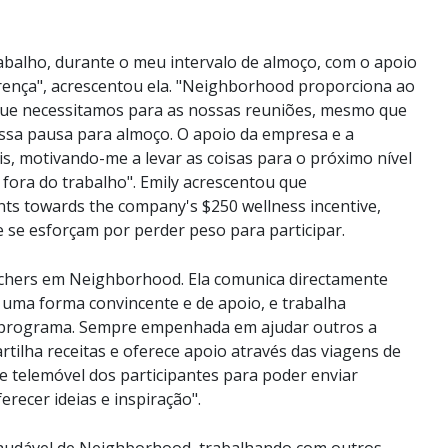
rabalho, durante o meu intervalo de almoço, com o apoio
rença", acrescentou ela. "Neighborhood proporciona ao
que necessitamos para as nossas reuniões, mesmo que
sa pausa para almoço. O apoio da empresa e a
 motivando-me a levar as coisas para o próximo nível
 fora do trabalho". Emily acrescentou que
s towards the company's $250 wellness incentive,
se esforçam por perder peso para participar.
tchers em Neighborhood. Ela comunica directamente
 uma forma convincente e de apoio, e trabalha
ao programa. Sempre empenhada em ajudar outros a
rtilha receitas e oferece apoio através das viagens de
 telemóvel dos participantes para poder enviar
erecer ideias e inspiração".
Saudável de Neighborhood, trabalhando com outros