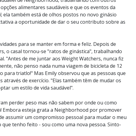
 opções alimentares saudáveis e que os eventos da
; ela também está de olhos postos no novo ginásio
ativa a oportunidade de dar o seu contributo sobre as
ividades para se manter em forma e feliz. Depois de
s, o casal tornou-se "ratos de ginástica", trabalhando
cal. "Antes de me juntar aos Weight Watchers,
nunca
fiz
armente, não penso nada numa viagem de bicicleta de 12
ino para triatlo!" Mas Emily observou que as pessoas que
s através de exercício. "Elas também têm de mudar os
tar um estilo de vida saudável".
eram perder peso mas não sabem por onde ou como
m! Embora esteja grata a Neighborhood por promover
e de assumir um compromisso pessoal para mudar o meu
o que tenho feito - sou como uma nova pessoa. Sinto-