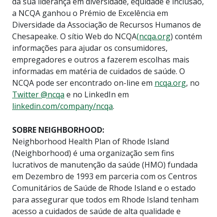
da sua liderança em diversidade, equidade e inclusão,
a NCQA ganhou o Prémio de Excelência em
Diversidade da Associação de Recursos Humanos de
Chesapeake. O sítio Web do NCQA
(ncqa.org
) contém
informações para ajudar os consumidores,
empregadores e outros a fazerem escolhas mais
informadas em matéria de cuidados de saúde. O
NCQA pode ser encontrado on-line em
ncqa.org
, no
Twitter @ncqa
e no LinkedIn em
linkedin.com/company/ncqa
.
SOBRE NEIGHBORHOOD:
Neighborhood Health Plan of Rhode Island
(Neighborhood) é uma organização sem fins
lucrativos de manutenção da saúde (HMO) fundada
em Dezembro de 1993 em parceria com os Centros
Comunitários de Saúde de Rhode Island e o estado
para assegurar que todos em Rhode Island tenham
acesso a cuidados de saúde de alta qualidade e