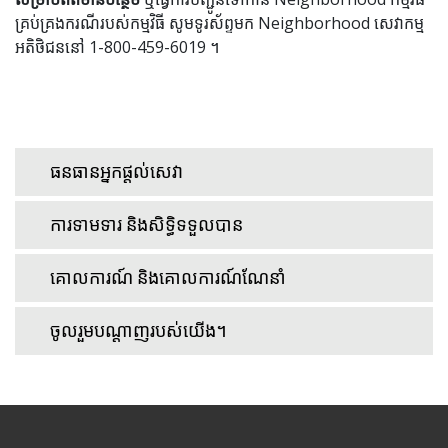
គ្រប់គ្រងករណីរបស់កម្មវិធី សូមទូរស័ព្ទមក Neighborhood សេវាកម្ម
អតិថិជននៅ 1-800-459-6019 ។
ធនធានអ្នកផ្តល់សេវា
ការទាមទារ និងសិទ្ធិទទួលបាន
គោលការណ៍ និងគោលការណ៍ណែនាំ
ចូលរួមបណ្តាញរបស់យើង។