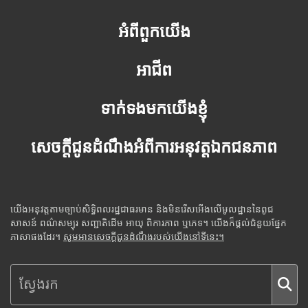
អំពីពួកយើង
អាជីព
ទាក់ទងមកយើងខ្ញុំ
សេចក្តីជូនដំណឹងអំពីការអនុវត្តឯកជនភាព
យើងអនុវត្តតាមច្បាប់សិទ្ធិពលរដ្ឋជាធរមាន និងមិនរើសអើងលើមូលដ្ឋាននៃពូជ
សាសន៍ ពណ៌សម្បុរ សញ្ជាតិដើម អាយុ ពិការភាព ឬភេទ។ យើងក៏ផ្តល់ជំនួយផ្នែក
ភាសាផងដែរ។
សូមអានសេចក្តីជូនដំណឹងរបស់យើងនៅទីនេះ។