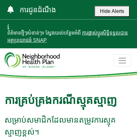
ការជូនដំណឹង
Hide Alerts
ព័ត៌មានថ្មីៗសំខាន់ៗ៖ ស្វែងយល់បន្ថែមអំពី
ការផ្លាស់ប្តូរសិទ្ធិទទួលបាន
អត្ថប្រយោជន៍ SNAP
ការគ្រប់គ្រងករណីស្មុគស្មាញ
សម្រាប់សមាជិកដែលមានតម្រូវការស្មុគ
ស្មាញខ្ពស់។