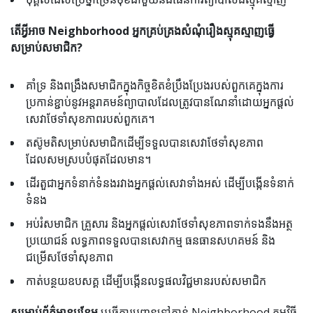
តើអ្វីអាច Neighborhood អ្នកគ្រប់គ្រងសំណុំរឿងស្មុគស្មាញធ្វើ
សម្រាប់សមាជិក?
គាំទ្រ និងពង្រឹងសមាជិកក្នុងកិច្ចខិតខំប្រឹងប្រែងរបស់ពួកគេក្នុងការ
ប្រកាន់ខ្ជាប់នូវអន្តរាគមន៍ព្យាបាលដែលត្រូវបានណែនាំដោយអ្នកផ្តល់
សេវាថែទាំសុខភាពរបស់ពួកគេ។
តស៊ូមតិសម្រាប់សមាជិកដើម្បីទទួលបានសេវាថែទាំសុខភាព
ដែលសមស្របបំផុតដែលមាន។
ដើរតួជាអ្នកទំនាក់ទំនងរវាងអ្នកផ្តល់សេវាទាំងអស់ ដើម្បីបង្កើនទំនាក់
ទំនង
អប់រំសមាជិក គ្រួសារ និងអ្នកផ្តល់សេវាថែទាំសុខភាពទាក់ទងនឹងអត្ថ
ប្រយោជន៍ លទ្ធភាពទទួលបានសេវាកម្ម ធនធានសហគមន៍ និង
ជម្រើសថែទាំសុខភាព
កាត់បន្ថយឧបសគ្គ ដើម្បីបង្កើនលទ្ធផលវិជ្ជមានរបស់សមាជិក
សម្រាប់ព័ត៌មានបន្ថែម
ឬធ្វើការបញ្ជូនទៅកាន់ Neighborhood កម្មវិធី