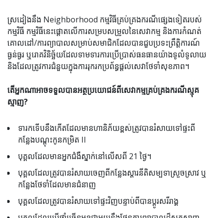
ស្រដៀងនឹង Neighborhood កម្មវិធីគ្រប់គ្រងករណីផ្សេងទៀតរបស់
កម្មវិធី កម្មវិធីនេះផ្តោតលើការសម្របសម្រួលនៃសេវាកម្ម និងការកំណត់
គោលដៅ/ការព្យាបាលសម្រាប់សមាជិកដែលបានជួបប្រទះព្រឹត្តិការណ៍
ធ្ងន់ធ្ងរ ឬរោគវិនិច្ឆ័យដែលទាមទារការប្រើប្រាស់ធនធានយ៉ាងទូលំទូលាយ
និងដែលត្រូវការជំនួយក្នុងការរុករកប្រព័ន្ធផ្តល់សេវាថែទាំសុខភាព។
តើអ្នកណាអាចទទួលបានអត្ថប្រយោជន៍ពីសេវាកម្មគ្រប់គ្រងករណីស្មុគ
ស្មាញ?
ទារកទើបនឹងកើតដែលមានហានិភ័យខ្ពស់ត្រូវបានរំសាយទៅផ្ទះពី
កន្លែងបណ្តុះកូនកម្រិត II
បុគ្គលដែលមានអ្នកជំងឺស្នាក់នៅលើសពី 21 ថ្ងៃ។
បុគ្គលដែលត្រូវបានរំសាយចេញពីកន្លែងស្តារនីតិសម្បទាស្រួចស្រាវ ឬ
កន្លែងថែទាំដែលមានជំនាញ
បុគ្គល​ដែល​ត្រូវ​បាន​រំសាយ​ទៅ​ផ្ទះ​វិញ​បន្ទាប់​ពី​បាន​ប្តូរ​សរីរាង្គ
បុគ្គលដែលប្រើថ្នាំច្រើនមុខជាមួយនឹងផែនការព្យាបាលដ៏ស្មុគស្មាញ