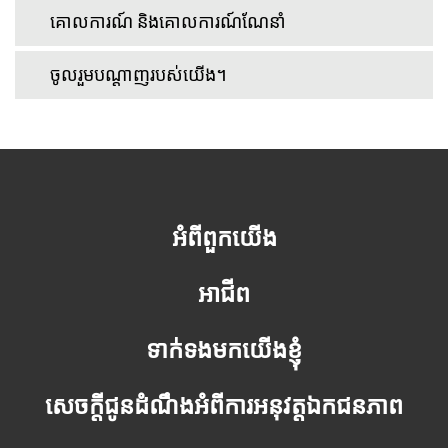
គោលការណ៍ និងគោលការណ៍ណែនាំ
ចូលរួមបណ្តាញរបស់យើង។
អំពីពួកយើង
អាជីព
ទាក់ទងមកយើងខ្ញុំ
សេចក្តីជូនដំណឹងអំពីការអនុវត្តឯកជនភាព