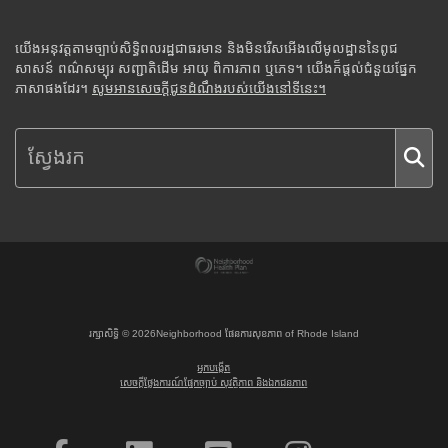
យើងអនុវត្តតាមច្បាប់សិទ្ធិពលរដ្ឋជាធរមាន និងមិនរើសអើងលើមូលដ្ឋាននៃពូជ
សាសន៍ ពណ៌សម្បុរ សញ្ជាតិដើម អាយុ ពិការភាព ឬភេទ។ យើងក៏ផ្តល់ជំនួយផ្នែក
ភាសាផងដែរ។
សូមអានសេចក្តីជូនដំណឹងរបស់យើងនៅទីនេះ។
រក្សាសិទ្ធិ ©
2026
Neighborhood ផែនការសុខភាព of Rhode Island
អ្នកបង្កើត
សេចក្តីថ្លែងការណ៍ផ្នែកច្បាប់ សុវត្ថិភាព និងឯកជនភាព