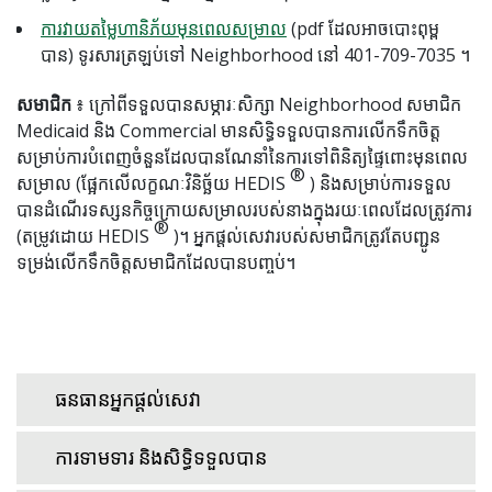
ការវាយតម្លៃហានិភ័យមុនពេលសម្រាល
(pdf ដែលអាចបោះពុម្ព
បាន) ទូរសារត្រឡប់ទៅ Neighborhood នៅ 401-709-7035 ។
សមាជិក
៖ ក្រៅពីទទួលបានសម្ភារៈសិក្សា Neighborhood សមាជិក
Medicaid និង Commercial មានសិទ្ធិទទួលបានការលើកទឹកចិត្ត
សម្រាប់ការបំពេញចំនួនដែលបានណែនាំនៃការទៅពិនិត្យផ្ទៃពោះមុនពេល
®
សម្រាល (ផ្អែកលើលក្ខណៈវិនិច្ឆ័យ HEDIS
) និងសម្រាប់ការទទួល
បានដំណើរទស្សនកិច្ចក្រោយសម្រាលរបស់នាងក្នុងរយៈពេលដែលត្រូវការ
®
(តម្រូវដោយ HEDIS
)។ អ្នកផ្តល់សេវារបស់សមាជិកត្រូវតែបញ្ជូន
ទម្រង់លើកទឹកចិត្តសមាជិកដែលបានបញ្ចប់។
ធនធានអ្នកផ្តល់សេវា
ការទាមទារ និងសិទ្ធិទទួលបាន