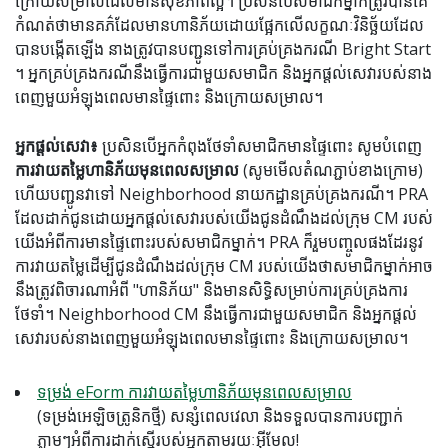
ក្រោយសម្រាលដែលមានសុខភាពល្អ។ ប្រសិនបើសមាជិកម្នាក់ត្រូវបានគេ
កំណត់ថាមានគភ៌ដែលមានហានិភ័យដោយផ្អែកលើលក្ខណៈវិនិច្ឆ័យដែល
បានបង្កើតឡើង នាងត្រូវបានបញ្ជូនទៅការគ្រប់គ្រងករណី Bright Start
។ អ្នកគ្រប់គ្រងករណីនឹងធ្វើការជាមួយសមាជិក និងអ្នកផ្តល់សេវារបស់នាង
ពេញមួយអំឡុងពេលមានផ្ទៃពោះ និងក្រោយសម្រាល។
អ្នកផ្តល់សេវា៖
ប្រសិនបើអ្នកកំពុងថែទាំសមាជិកមានផ្ទៃពោះ សូមបំពេញ
ការវាយតម្លៃហានិភ័យមុនពេលសម្រាល
(សូមមើលតំណភ្ជាប់ខាងក្រោម)
ហើយបញ្ជូនវាទៅ Neighborhood នាយកដ្ឋានគ្រប់គ្រងករណី។ PRA
ដែលដាក់ជូនដោយអ្នកផ្តល់សេវារបស់យើងជូនដំណឹងដល់ក្រុម CM របស់
យើងអំពីការមានផ្ទៃពោះរបស់សមាជិកម្នាក់។ PRA ក៏រួមបញ្ចូលផងដែរនូវ
ការវាយតម្លៃដើម្បីជូនដំណឹងដល់ក្រុម CM របស់យើងថាសមាជិកម្នាក់អាច
នឹងត្រូវពិចារណាអំពី "ហានិភ័យ" និងមានសិទ្ធិសម្រាប់ការគ្រប់គ្រងការ
ថែទាំ។ Neighborhood CM នឹងធ្វើការជាមួយសមាជិក និងអ្នកផ្តល់
សេវារបស់នាងពេញមួយអំឡុងពេលមានផ្ទៃពោះ និងក្រោយសម្រាល។
ទម្រង់ eForm ការវាយតម្លៃហានិភ័យមុនពេលសម្រាល
(ទម្រង់អេឡិចត្រូនិកថ្មី) សន្សំពេលវេលា និងទទួលបានការបញ្ជាក់
ភ្លាមៗអំពីការដាក់ស្នើរបស់អ្នកតាមរយៈអ៊ីមែល!