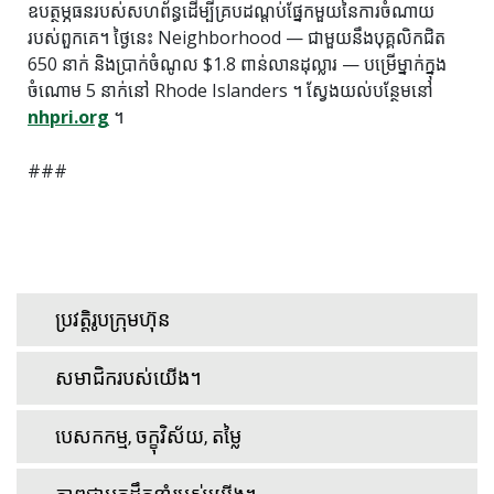
ឧបត្ថម្ភធនរបស់សហព័ន្ធដើម្បីគ្របដណ្តប់ផ្នែកមួយនៃការចំណាយ
របស់ពួកគេ។ ថ្ងៃនេះ Neighborhood — ជាមួយនឹងបុគ្គលិកជិត
650 នាក់ និងប្រាក់ចំណូល $1.8 ពាន់លានដុល្លារ — បម្រើម្នាក់ក្នុង
ចំណោម 5 នាក់នៅ Rhode Islanders ។ ស្វែងយល់បន្ថែមនៅ
nhpri.org
។
###
ប្រវត្តិរូបក្រុមហ៊ុន
សមាជិករបស់យើង។
បេសកកម្ម, ចក្ខុវិស័យ, តម្លៃ