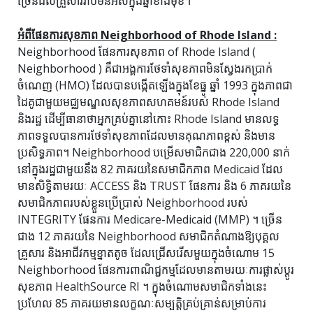
ច្រើនដល់គ្រួសាររាប់មិនអស់ក្នុងឆ្នាំខាងមុខ។
អំពីផែនការសុខភាព Neighborhood of Rhode Island :
Neighborhood ផែនការសុខភាព of Rhode Island (
Neighborhood ) គឺជាអង្គការថែទាំសុខភាពមិនស្វែងរកប្រាក់
ចំណេញ (HMO) ដែលបានបង្កើតឡើងក្នុងខែធ្នូ ឆ្នាំ 1993 ក្នុងភាពជា
ដៃគូជាមួយមជ្ឈមណ្ឌលសុខភាពសហគមន៍របស់ Rhode Island
និងរដ្ឋ ដើម្បីធានាថាអ្នកគ្រប់គ្នានៅកោះ Rhode Island មានលទ្ធ
ភាពទទួលបានការថែទាំសុខភាពដែលមានគុណភាពខ្ពស់ និងមាន
ប្រសិទ្ធភាព។ Neighborhood បម្រើសមាជិកជាង 220,000 នាក់
នៅក្នុងរដ្ឋជាមួយនឹង 82 ភាគរយនៃសមាជិកភាព Medicaid ដែល
មានសិទ្ធិតាមរយៈ ACCESS និង TRUST ផែនការ និង 6 ភាគរយនៃ
សមាជិកភាពរបស់ខ្លួនប្រើប្រាស់ Neighborhood របស់
INTEGRITY ផែនការ Medicare-Medicaid (MMP) ។ ច្រើន
ជាង 12 ភាគរយនៃ Neighborhood សមាជិកតំណាងឱ្យបុគ្គល
គ្រួសារ និងអាជីវកម្មខ្នាតតូច ដែលជ្រើសរើសមួយក្នុងចំណោម 15
Neighborhood ផែនការពាណិជ្ជកម្មដែលមានតាមរយៈការផ្លាស់ប្តូរ
សុខភាព HealthSource RI ។ ក្នុងចំណោមសមាជិកទាំងនេះ
ប្រហែល 85 ភាគរយមានលក្ខណៈសម្បត្តិគ្រប់គ្រាន់សម្រាប់ការ