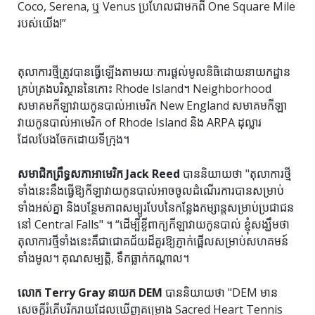
Coco, Serena, ឬ Venus ប្រហែលជាមកពី One Square Mile
របស់យើង!”
តុលាការ​ថ្មី​ត្រូវ​បាន​ធ្វើ​ឡើង​តាម​រយៈ​ការ​ផ្តល់​មូលនិធិ​ដោយ​នាយកដ្ឋាន​
គ្រប់គ្រង​បរិស្ថាន​នៃ​កោះ Rhode Island។ Neighborhood
សមាគមកីឡាវាយកូនបាល់អាមេរិក New England សមាគមកីឡា
វាយកូនបាល់អាមេរិក of Rhode Island និង ARPA ដុល្លារ
ដែលបែងចែកដោយទីក្រុង។
សមាជិកព្រឹទ្ធសភាអាមេរិក Jack Reed
បាននិយាយថា "តុលាការថ្មី
ទាំងនេះនឹងធ្វើឱ្យកីឡាវាយកូនបាល់អាចចូលដំណើរការបានសម្រាប់
ទាំងអស់គ្នា និងបន្ថែមភាពសម្បូរបែបនៃកន្លែងកម្សាន្តសម្រាប់ប្រជាជន
នៅ Central Falls" ។ “ដើម្បីខ្ចីពាក្យកីឡាវាយកូនបាល់ ខ្ញុំសង្ឃឹមថា
តុលាការថ្មីទាំងនេះគឺជាជោគជ័យដ៏គួរឱ្យភ្ញាក់ផ្អើលសម្រាប់សហគមន៍
ទាំងមូល។ គុណសម្បត្តិ, ទឹកធ្លាក់កណ្តាល។
លោក Terry Gray នាយក DEM
បាននិយាយថា "DEM មាន
សេចក្តីរំភើបរីករាយដែលឃើញគម្រោង Sacred Heart Tennis