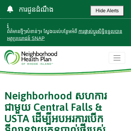
ការជូនដំណឹង
Hide Alerts
ព័ត៌មានថ្មីៗសំខាន់ៗ៖ ស្វែងយល់បន្ថែមអំពី
ការផ្លាស់ប្តូរសិទ្ធិទទួលបាន
អត្ថប្រយោជន៍ SNAP
Neighborhood សហការ
ជាមួយ Central Falls &
USTA ដើម្បីអបអរការបើក
ទីលានវាយកូនបាល់ថ្មីរបស់