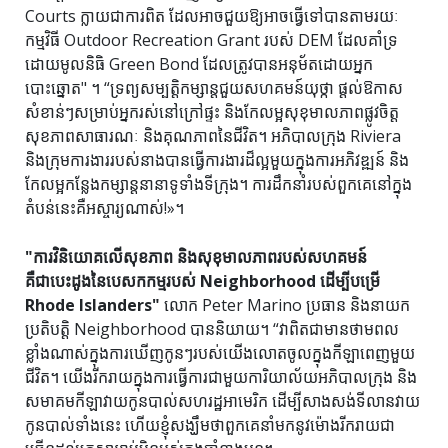
Courts ក្លាយជាការពិត ដែលអាចជួយឱ្យអាចធ្វើទៅបានតាមរយៈ
កម្មវិធី Outdoor Recreation Grant របស់ DEM ដែលគាំទ្រ
ដោយមូលនិធិ Green Bond ដែលត្រូវបានអនុម័តដោយអ្នក
បោះឆ្នោត"
។ “ទ្រព្យសម្បត្តិកម្សាន្តជួយសហគមន៍យុថ្កា ផ្តល់ឱកាស
សំខាន់ៗសម្រាប់អ្នករស់នៅក្រៅផ្ទះ និងកែលម្អសុខុមាលភាពផ្លូវចិត្ត
សុខភាពសាធារណៈ និងគុណភាពនៃជីវិត។ អភិបាលក្រុង Riviera
និងក្រុមការងាររបស់នាងបានធ្វើការងារដ៏ល្អមួយក្នុងការអភិវឌ្ឍន៍ និង
កែលម្អកន្លែងកម្សាន្តនានាទូទាំងទីក្រុង។ ការ​ដឹក​នាំ​របស់​ពួក​គេ​នៅ​ក្នុង​
តំបន់​នេះ​គឺ​អស្ចារ្យ​ណាស់!»។
"ការវិនិយោគលើសុខភាព និងសុខុមាលភាពរបស់សហគមន៍
គឺជាបេះដូងនៃបេសកកម្មរបស់ Neighborhood ដើម្បីបម្រើ
Rhode Islanders"
លោក Peter Marino ប្រធាន និងនាយក
ប្រតិបត្តិ Neighborhood បាននិយាយ។ “វាពិតជាមានថាមពល
ខ្លាំងណាស់ក្នុងការឃើញកូនៗរបស់យើងលោតចូលក្នុងកីឡាពេញមួយ
ជីវិត។ យើងរីករាយក្នុងការធ្វើការជាមួយការិយាល័យអភិបាលក្រុង និង
សមាគមកីឡាវាយកូនបាល់សហរដ្ឋអាមេរិក ដើម្បីសាងសង់ទីលានវាយ
កូនបាល់ទាំងនេះ ហើយខ្ញុំសង្ឃឹមថាពួកគេនាំមកនូវម៉ោងរីករាយជា