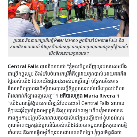
ប្រធាន និងនាយកប្រតិបត្តិ Peter Marino អ្នកដឹកនាំ Central Falls និង
សមាជិកសហគមន៍ និងអ្នកដឹកនាំឧស្សាហកម្មវាយកូនបាល់នៅក្នុងព្រឹត្តិការណ៍
បើកទីលានវាយកូនបាល់។
Central Falls
បាននិយាយថា "ខ្ញុំចូលចិត្តឃើញយុវជនរបស់យើង
ជាច្រើនចូលរួម និងរំភើបចំពោះកម្មវិធីកីឡាវាយកូនបាល់ដោយឥតគិត
ថ្លៃរបស់យើង ដែលយើងផ្តល់ជូនអស់ជាច្រើនឆ្នាំ ប៉ុន្តែការមិនមាន
ទីលានពិតប្រាកដដើម្បីលេងបានធ្វើឱ្យគ្រួសាររបស់យើងត្រលប់ពីបទ
ពិសោធន៍កីឡាពេញលេញ" ។
អភិបាលក្រុង Maria Rivera
។
"យើងបានធ្វើឱ្យមានការវិវឌ្ឍន៍បែបនេះនៅ Central Falls នាពេល
ថ្មីៗនេះជុំវិញកន្លែងកម្សាន្តថ្មី និងត្រូវបានកែលម្អ ហើយខ្ញុំមានមោទន
ភាពក្នុងការបន្ថែមទីលានវាយកូនបាល់ទៅក្នុងបញ្ជីនោះ! ខ្ញុំ​មាន​អំណរ
គុណ​ចំពោះ​អ្នក​ផ្តល់​មូលនិធិ​របស់​យើង​ដែល​បាន​ជួយ​បង្កើត​តុលាការ​ថ្មី​
ទាំង​នេះ និង​ការ​ធ្វើ​កម្មវិធី​យុវជន​ដោយ​ឥត​គិត​ថ្លៃ។ ខ្ញុំចូលចិត្តគិតថា