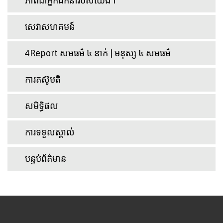
ភាពជាអ្នកដឹកនាំរបស់យើង។
សេវាសហគមន៍
4Report សមធម៌ ៤ នាក់ | មនុស្ស ៤ សមធម៌
ការតស៊ូមតិ
សមិទ្ធិផល
ការទទួលស្គាល់
បន្ទប់ព័ត៌មាន