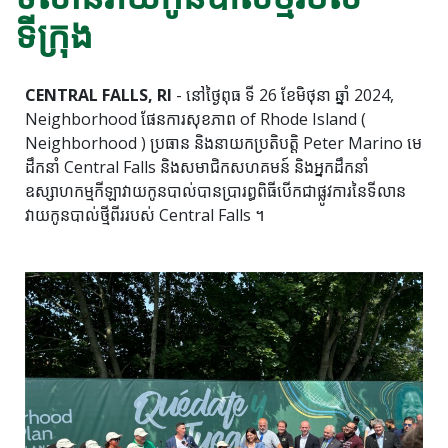
ទីក្រុង
CENTRAL FALLS, RI
- នៅថ្ងៃពុធ ទី 26 ខែមិថុនា ឆ្នាំ 2024,
Neighborhood ផែនការសុខភាព of Rhode Island (
Neighborhood ) ប្រធាន និងនាយកប្រតិបត្តិ Peter Marino មេ
ដឹកនាំ Central Falls និងសមាជិកសហគមន៍ និងអ្នកដឹកនាំ
ឧស្សាហកម្មកីឡាវាយកូនបាល់បានប្រារព្ធពិធីបើកជាផ្លូវការនៃទីលាន
វាយកូនបាល់ថ្មីពីររបស់ Central Falls ។