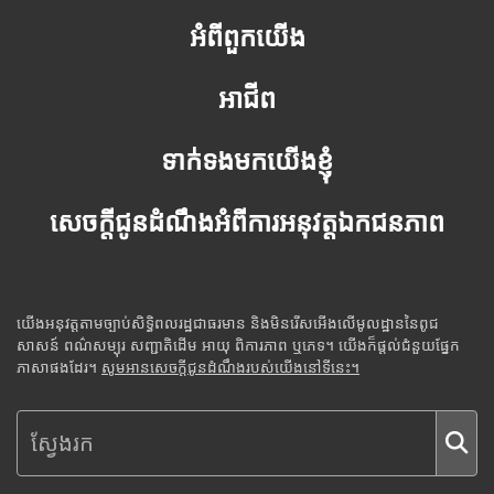
អំពីពួកយើង
អាជីព
ទាក់ទងមកយើងខ្ញុំ
សេចក្តីជូនដំណឹងអំពីការអនុវត្តឯកជនភាព
យើងអនុវត្តតាមច្បាប់សិទ្ធិពលរដ្ឋជាធរមាន និងមិនរើសអើងលើមូលដ្ឋាននៃពូជ
សាសន៍ ពណ៌សម្បុរ សញ្ជាតិដើម អាយុ ពិការភាព ឬភេទ។ យើងក៏ផ្តល់ជំនួយផ្នែក
ភាសាផងដែរ។
សូមអានសេចក្តីជូនដំណឹងរបស់យើងនៅទីនេះ។