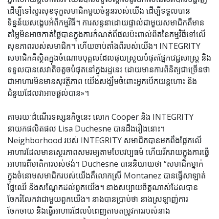
ដើម្បីទៅសួរសុខទុក្ខសមាជិកមួយចំនួនរបស់យើង ដើម្បីទទួលបាន
ទិន្នន័យសង្ខេបអំពីកម្មវិធី។ ការសន្ទនាដោយផ្ទាល់ជាមួយសមាជិកគឺមាន
តម្លៃមិនអាចកាត់ថ្លៃបានក្នុងការកំណត់ពីផលប៉ះពាល់ពិតនៃកម្មវិធីទៅលើ
សុខភាពរបស់សមាជិក។ ហើយចាប់តាំងពីរបស់យើង។ INTEGRITY
សមាជិកគឺស្ថិតក្នុងចំណោមបុគ្គលដែលផុយស្រួយបំផុតផ្នែកវេជ្ជសាស្រ្ត និង
ទទួលបានសេវាតិចតួចបំផុតនៅក្នុងរដ្ឋនេះ ដោយមានការពិនិត្យជាច្រើនថា
ជាអាហារមិនមានសុវត្ថិភាព យើងសង្ឃឹមចំពោះអ្នកបើកយន្តហោះ និង
ជំនួយដែលវាអាចផ្តល់បាន»។
តាមរយៈដំណើរទស្សនកិច្ចនេះ លោក Cooper និង INTEGRITY
នាយកផលិតផល Lisa Duchesne បានដឹងរឿងនោះ។
Neighborhood របស់ INTEGRITY សមាជិកបានមកពឹងផ្អែកលើ
អាហារដែលមានស្ថេរភាពសមរម្យតាមបែបវប្បធម៌ ហើយរីករាយក្នុងការធ្វើ
អាហារពីមាតិការបស់ថង់។ Duchesne បាននិយាយថា “សមាជិកម្នាក់
ក្នុងចំនោមសមាជិករបស់យើងគឺលោកស្រី Montanez បានធ្វើសាឡាត់
ផ្លែឈើ និងសណ្តែកដល់ពួកយើង។ នាងសប្បាយចិត្តណាស់ដែលបាន
ចែករំលែកវាជាមួយពួកយើង។ នាង​បាន​ប្រាប់​ថា នាង​ស្រឡាញ់​ការ​
ចែកចាយ និង​ធ្វើ​អាហារ​ដែល​បំពេញ​តាម​តម្រូវការ​របស់​នាង