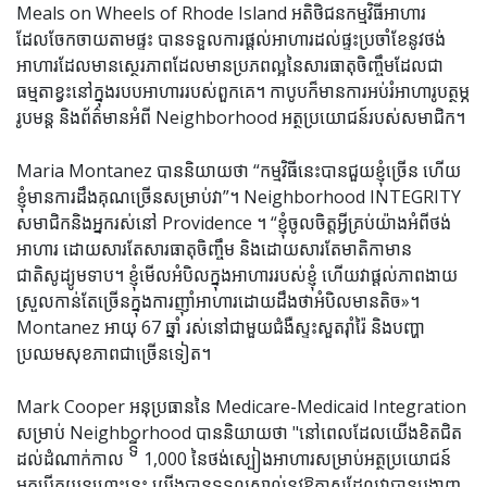
Meals on Wheels of Rhode Island អតិថិជនកម្មវិធីអាហារ
ដែលចែកចាយតាមផ្ទះ បានទទួលការផ្តល់អាហារដល់ផ្ទះប្រចាំខែនូវថង់
អាហារដែលមានស្ថេរភាពដែលមានប្រភពល្អនៃសារធាតុចិញ្ចឹមដែលជា
ធម្មតាខ្វះនៅក្នុងរបបអាហាររបស់ពួកគេ។ កាបូបក៏មានការអប់រំអាហារូបត្ថម្ភ
រូបមន្ត និងព័ត៌មានអំពី Neighborhood អត្ថប្រយោជន៍របស់សមាជិក។
Maria Montanez បាននិយាយថា “កម្មវិធីនេះបានជួយខ្ញុំច្រើន ហើយ
ខ្ញុំមានការដឹងគុណច្រើនសម្រាប់វា”។ Neighborhood INTEGRITY
សមាជិកនិងអ្នករស់នៅ Providence ។ “ខ្ញុំចូលចិត្តអ្វីគ្រប់យ៉ាងអំពីថង់
អាហារ ដោយសារតែសារធាតុចិញ្ចឹម និងដោយសារតែមាតិកាមាន
ជាតិសូដ្យូមទាប។ ខ្ញុំ​មើល​អំបិល​ក្នុង​អាហារ​របស់​ខ្ញុំ ហើយ​វា​ផ្តល់​ភាព​ងាយ​
ស្រួល​កាន់​តែ​ច្រើន​ក្នុង​ការ​ញ៉ាំ​អាហារ​ដោយ​ដឹង​ថា​អំបិល​មាន​តិច»។
Montanez អាយុ 67 ឆ្នាំ រស់នៅជាមួយជំងឺស្ទះសួតរ៉ាំរ៉ៃ និងបញ្ហា
ប្រឈមសុខភាពជាច្រើនទៀត។
Mark Cooper អនុប្រធាននៃ Medicare-Medicaid Integration
សម្រាប់ Neighborhood បាននិយាយថា "នៅពេលដែលយើងខិតជិត
ទី
ដល់ដំណាក់កាល
1,000 នៃថង់ស្បៀងអាហារសម្រាប់អត្ថប្រយោជន៍
អ្នកបើកយន្តហោះនេះ យើងបានទទួលស្គាល់នូវឱកាសដែលវាបានបង្ហាញ