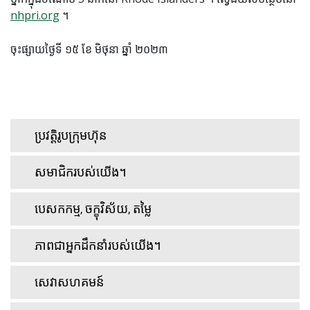
nhpri.org
។
ចុះផ្សាយថ្ងៃទី ១៥ ខែ មិថុនា ឆ្នាំ ២០២៣
ប្រវត្តិរូបក្រុមហ៊ុន
សមាជិករបស់យើង។
បេសកកម្ម, ចក្ខុវិស័យ, តម្លៃ
ភាពជាអ្នកដឹកនាំរបស់យើង។
សេវាសហគមន៍