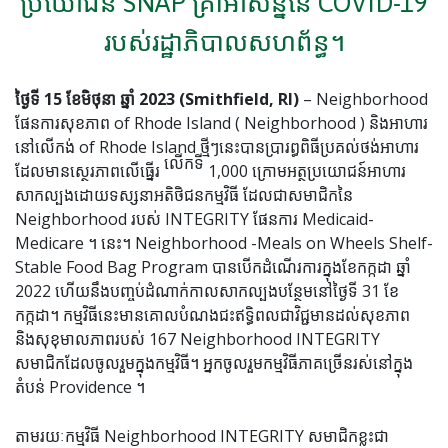
ប្រយោជន៍ SNAP គ្រាអាសន្ននៃ COVID-19
របស់រដ្ឋាភិបាលសហព័ន្ធ។
ថ្ងៃទី 15 ខែមិថុនា ឆ្នាំ 2023 (Smithfield, RI)
– Neighborhood
ផែនការសុខភាព of Rhode Island ( Neighborhood ) និងអាហារ
នៅលើកង់ of Rhode Island ថ្មីៗនេះបានប្រារព្ធពិធីប្រគល់ថង់អាហារ
លើកទី
ដែលមានស្ថេរភាពលើធ្នើរ
1,000 ក្រោមអត្ថប្រយោជន៍អាហារ
សាកល្បងដោយទស្សនាអតិថិជនកម្មវិធី ដែលជាសមាជិកនៃ
Neighborhood របស់ INTEGRITY ផែនការ Medicaid-
Medicare ។ នេះ។ Neighborhood -Meals on Wheels Shelf-
Stable Food Bag Program បានបើកដំណើរការក្នុងខែកក្កដា ឆ្នាំ
2022 ហើយនឹងបញ្ចប់ដំណាក់កាលសាកល្បងបន្ថែមនៅថ្ងៃទី 31 ខែ
កក្កដា។ កម្មវិធីនេះមានគោលបំណងជះឥទ្ធិពលជាវិជ្ជមានដល់សុខភាព
និងសុខុមាលភាពរបស់ 167 Neighborhood INTEGRITY
សមាជិកដែលចូលរួមក្នុងកម្មវិធី។ អ្នកចូលរួមកម្មវិធីភាគច្រើនរស់នៅក្នុង
តំបន់ Providence ។
តាមរយៈកម្មវិធី Neighborhood INTEGRITY សមាជិកខ្លះជា