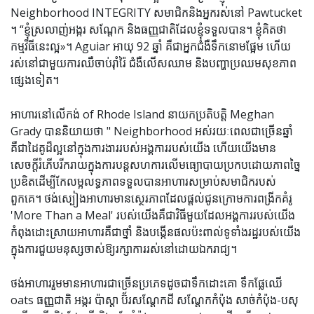
Neighborhood INTEGRITY សមាជិកនិងអ្នករស់នៅ Pawtucket
។ “ខ្ញុំស្រលាញ់អង្ករ សណ្តែក និងធញ្ញជាតិដែលខ្ញុំទទួលបាន។ ខ្ញុំ​គិត​ថា​
កម្មវិធី​នេះ​ល្អ​»។ Aguiar អាយុ 92 ឆ្នាំ គឺជាអ្នកជំងឺទឹកនោមផ្អែម ហើយ
រស់នៅជាមួយការឈឺចាប់រ៉ាំរ៉ៃ ជំងឺលើសឈាម និងបញ្ហាប្រឈមសុខភាព
ផ្សេងទៀត។
អាហារនៅលើកង់ of Rhode Island នាយកប្រតិបត្តិ Meghan
Grady បាននិយាយថា " Neighborhood អស់រយៈពេលជាច្រើនឆ្នាំ
គឺជាដៃគូដ៏ល្អនៅក្នុងការងាររបស់អង្គការរបស់យើង ហើយយើងមាន
សេចក្តីរំភើបរីករាយក្នុងការបន្តសហការលើមធ្យោបាយប្រកបដោយភាពច្នៃ
ប្រឌិតដើម្បីកែលម្អលទ្ធភាពទទួលបានអាហារសម្រាប់សមាជិករបស់
ពួកគេ។ ថង់ស្បៀងអាហារមានស្ថេរភាពដែលផ្តល់ជូនក្រោមការពង្រីកគំរូ
'More Than a Meal' របស់យើងគឺជាវិធីមួយដែលអង្គការរបស់យើង
កំពុងដោះស្រាយអាហារគឺជាថ្នាំ និងបង្កើនផលប៉ះពាល់ទូទាំងរដ្ឋរបស់យើង
ក្នុងការជួយមនុស្សចាស់ឱ្យរក្សាការរស់នៅដោយឯករាជ្យ។
ថង់អាហាររួមមានអាហារជាច្រើនប្រភេទដូចជាទឹកដោះគោ ទឹកផ្លែឈើ
oats ធញ្ញជាតិ អង្ករ ប៉ាស្តា ប៊័រសណ្តែកដី សណ្តែកកំប៉ុង សាច់កំប៉ុង-បសុ