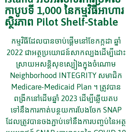
កាបូបទី 1,000 នៃកម្មវិធីអាហារ
ស្ថិរភាព Pilot Shelf-Stable
កម្មវិធីដែលបានចាប់ផ្តើមនៅខែកក្កដា ឆ្នាំ
2022 ជាអត្ថប្រយោជន៍សាកល្បងដើម្បីដោះ
ស្រាយអសន្តិសុខស្បៀងក្នុងចំណោម
Neighborhood INTEGRITY សមាជិក
Medicare-Medicaid Plan ។ ត្រូវបាន
ពង្រីកនៅដើមឆ្នាំ 2023 ដើម្បីឆ្លើយតប
ទៅនឹងការកាត់បន្ថយការបែងចែក SNAP
ដែលត្រូវបានចងភ្ជាប់ទៅនឹងការបញ្ចប់នៃអត្ថ