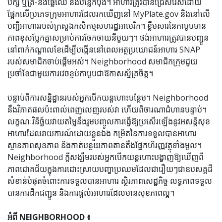
បក្សី ឬត្រី-និងផ្លែឈើ និងបន្លែកំប៉ុង។ អាហារត្រូវបានជ្រើសរើសដោយ
ផ្អែកលើប្រភេទក្រុមអាហារដែលរកឃើញនៅ MyPlate.gov និងនៅលើ
បញ្ជីអាហាររបស់ក្រសួងកសិកម្មសហរដ្ឋអាមេរិក។ ខ្លឹមសារនៃកាបូបមាន
ភាពខុសប្លែកគ្នាសម្រាប់ការចែកចាយនីមួយៗ។ ថង់​អាហារ​ត្រូវ​បាន​បញ្ជូន​
នៅ​ពាក់​កណ្តាល​ខែ​ដើម្បី​បង្កើន​នៅ​ពេល​អត្ថប្រយោជន៍​អាហារ SNAP
របស់​សមាជិក​ចាប់ផ្តើម​អស់។ Neighborhood សមាជិកក្រុមជួយ
ប្រចាំខែជាមួយការវេចខ្ចប់កាបូបជាឱកាសស្ម័គ្រចិត្ត។
បន្ទាប់ពីការសន្និដ្ឋានរបស់អ្នកបើកយន្តហោះបន្ថែម។ Neighborhood
នឹងវិភាគផលប៉ះពាល់ពេញលេញរបស់វា ហើយពិចារណាជំហានបន្ទាប់។
លក្ខណៈវិនិច្ឆ័យវាយតម្លៃនឹងរួមបញ្ចូលការធ្វើឱ្យប្រសើរឡើងនូវអសន្តិសុខ
អាហារដែលរាយការណ៍ដោយខ្លួនឯង កម្រិតនៃការទទួលបានអាហារ
ស្ថានភាពសុខភាព និងកាត់បន្ថយភាពតានតឹងផ្នែកហិរញ្ញវត្ថុទាំងមូល។
Neighborhood ក្តីសង្ឃឹមរបស់អ្នកបើកយន្តហោះបង្ហាញឱ្យឃើញពី
ភាពជោគជ័យក្នុងការដោះស្រាយបញ្ហាប្រឈមដែលជារឿយៗជាឧបសគ្គដ៏
សំខាន់បំផុតចំពោះការទទួលបានអាហារ ស្ថិរភាពសេដ្ឋកិច្ច លទ្ធភាពទទួល
បានការដឹកជញ្ជូន និងការផ្តល់អាហារដែលមានសុខភាពល្អ។
អំពី NEIGHBORHOOD ៖