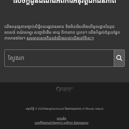
សេចក្តីជូនដំណឹងអំពីការអនុវត្តឯកជនភាព
យើងអនុវត្តតាមច្បាប់សិទ្ធិពលរដ្ឋជាធរមាន និងមិនរើសអើងលើមូលដ្ឋាននៃពូជ
សាសន៍ ពណ៌សម្បុរ សញ្ជាតិដើម អាយុ ពិការភាព ឬភេទ។ យើងក៏ផ្តល់ជំនួយផ្នែក
ភាសាផងដែរ។
សូមអានសេចក្តីជូនដំណឹងរបស់យើងនៅទីនេះ។
រក្សាសិទ្ធិ ©
2026
Neighborhood ផែនការសុខភាព of Rhode Island
អ្នកបង្កើត
សេចក្តីថ្លែងការណ៍ផ្នែកច្បាប់ សុវត្ថិភាព និងឯកជនភាព