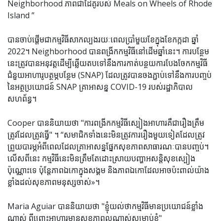
Neighborhood ភាពជាដៃគូរបស់ Meals on Wheels of Rhode
Island ”
បានចាប់ផ្តើមជាកម្មវិធីសាកល្បងរយៈពេលប្រាំមួយខែក្នុងខែកក្កដា ឆ្នាំ
2022។ Neighborhood បានពង្រីកកម្មវិធីនៅដើមឆ្នាំនេះ។ ការបន្ថែម
នេះត្រូវបានអនុវត្តដើម្បីឆ្លើយតបទៅនឹងការកាត់បន្ថយការបែងចែកកម្មវិធី
ជំនួយអាហារូបត្ថម្ភបន្ថែម (SNAP) ដែលត្រូវបានចងភ្ជាប់ទៅនឹងការបញ្ចប់
នៃអត្ថប្រយោជន៍ SNAP គ្រាអាសន្ន COVID-19 របស់រដ្ឋាភិបាល
សហព័ន្ធ។
Cooper បាននិយាយថា "ការពង្រីកកម្មវិធីស្បៀងអាហារគឺជារឿងត្រឹម
ត្រូវដែលត្រូវធ្វើ" ។ “សមាជិកទាំងនេះមិនត្រូវការរឿងមួយទៀតដែលត្រូវ
ព្រួយបារម្ភអំពីពេលដែលគ្រាអាសន្នផ្នែកសុខភាពសាធារណៈបានបញ្ចប់។
លើសពីនេះ កម្មវិធី​នេះ​មិន​ត្រឹមតែ​ដោះស្រាយ​បញ្ហា​អសន្តិសុខ​ស្បៀង​
ប៉ុណ្ណោះ​ទេ ប៉ុន្តែ​ភាពឯកោ​ក្នុង​សង្គម និង​ភាពឯកោ​ដែល​អាច​ប៉ះពាល់​យ៉ាង
ខ្លាំង​ដល់​សុខភាព​មនុស្ស​ចាស់​»​។
Maria Aguiar បាននិយាយថា "ខ្ញុំយល់ថាកម្មវិធីមានប្រយោជន៍ខ្លាំង
ណាស់ ពីព្រោះអាហារមានសុខភាពល្អណាស់សម្រាប់ខ្ញុំ"