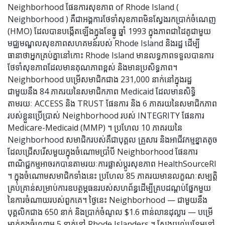
Neighborhood ផែនការសុខភាព of Rhode Island (
Neighborhood ) គឺជាអង្គការថែទាំសុខភាពមិនស្វែងរកប្រាក់ចំណេញ
(HMO) ដែលបានបង្កើតឡើងក្នុងខែធ្នូ ឆ្នាំ 1993 ក្នុងភាពជាដៃគូជាមួយ
មជ្ឈមណ្ឌលសុខភាពសហគមន៍របស់ Rhode Island និងរដ្ឋ ដើម្បី
ធានាថាអ្នកគ្រប់គ្នានៅកោះ Rhode Island មានលទ្ធភាពទទួលបានការ
ថែទាំសុខភាពដែលមានគុណភាពខ្ពស់ និងមានប្រសិទ្ធភាព។
Neighborhood បម្រើសមាជិកជាង 231,000 នាក់នៅក្នុងរដ្ឋ
ជាមួយនឹង 84 ភាគរយនៃសមាជិកភាព Medicaid ដែលមានសិទ្ធិ
តាមរយៈ ACCESS និង TRUST ផែនការ និង 6 ភាគរយនៃសមាជិកភាព
របស់ខ្លួនប្រើប្រាស់ Neighborhood របស់ INTEGRITY ផែនការ
Medicare-Medicaid (MMP) ។ ប្រហែល 10 ភាគរយនៃ
Neighborhood សមាជិករបស់គឺជាបុគ្គល គ្រួសារ និងអាជីវកម្មខ្នាតតូច
ដែលជ្រើសរើសមួយក្នុងចំណោមប្រាំបី Neighborhood ផែនការ
ពាណិជ្ជកម្មអាចរកបានតាមរយៈការផ្លាស់ប្តូរសុខភាព HealthSourceRI
។ ក្នុងចំណោមសមាជិកទាំងនេះ ប្រហែល 85 ភាគរយមានលក្ខណៈសម្បត្តិ
គ្រប់គ្រាន់សម្រាប់ការឧបត្ថម្ភធនរបស់សហព័ន្ធដើម្បីគ្របដណ្តប់ផ្នែកមួយ
នៃការចំណាយរបស់ពួកគេ។ ថ្ងៃនេះ Neighborhood — ជាមួយនឹង
បុគ្គលិកជាង 650 នាក់ និងប្រាក់ចំណូល $1.6 ពាន់លានដុល្លារ — បម្រើ
ម្នាក់ក្នុងចំណោម 5 នាក់នៅ Rhode Islanders ។ ស្វែងយល់បន្ថែមនៅ