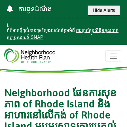
ការជូនដំណឹង
Hide Alerts
ព័ត៌មានថ្មីៗសំខាន់ៗ៖ ស្វែងយល់បន្ថែមអំពី
ការផ្លាស់ប្តូរសិទ្ធិទទួលបាន
អត្ថប្រយោជន៍ SNAP
Neighborhood ផែនការសុខ
ភាព of Rhode Island និង
អាហារនៅលើកង់ of Rhode
Island អបអរសាទរការប្រគល់