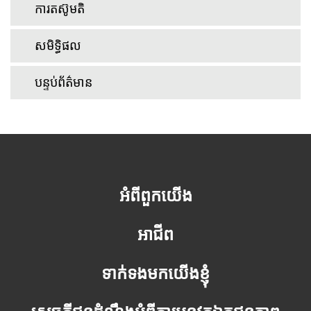
ការតស៊ូមតិ
សមិទ្ធិផល
បន្ទប់ព័ត៌មាន
អំពីពួកយើង
អាជីព
ទាក់ទងមកយើងខ្ញុំ