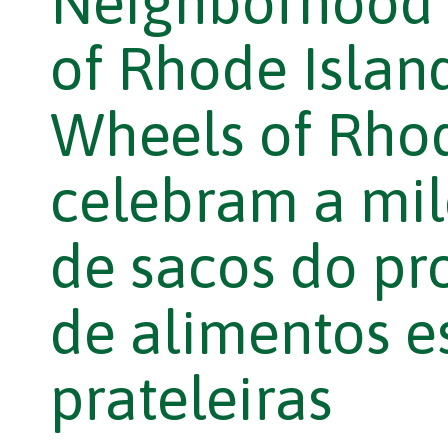
Neighborhood 
of Rhode Islan
Wheels of Rhod
celebram a mi
de sacos do pr
de alimentos e
prateleiras