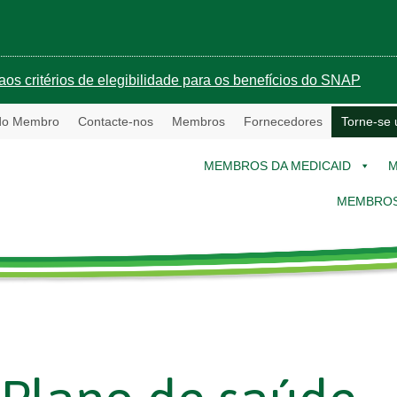
aos critérios de elegibilidade para os benefícios do SNAP
 do Membro
Contacte-nos
Membros
Fornecedores
Torne-se
MEMBROS DA MEDICAID
M
MEMBROS