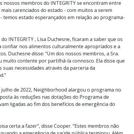
os nossos membros do INTEGRITY se encontram entre
e mais carenciados do estado - com muitos a serem
s - temos estado esperançados em relação ao programa-
s do INTEGRITY , Lisa Duchesne, ficaram a saber que os
onfiar nos alimentos culturalmente apropriados e a
cos. Duchesne disse: "Um dos nossos membros, a Sra.
u muito contente por partilhá-la connosco. Ela disse que
s suas necessidades através da parceria da
d."
 julho de 2022, Neighborhood alargou o programa no
esposta às reduções nas dotações do Programa de
vam ligadas ao fim dos benefícios de emergência do
isa certa a fazer", disse Cooper. "Estes membros não
 quando a emergência de saúde pública terminou. Além