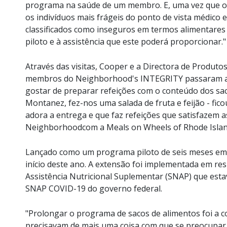
programa na saúde de um membro. E, uma vez que 
os indivíduos mais frágeis do ponto de vista médico 
classificados como inseguros em termos alimentare
piloto e à assistência que este poderá proporcionar."
Através das visitas, Cooper e a Directora de Produto
membros do Neighborhood's INTEGRITY passaram a c
gostar de preparar refeições com o conteúdo dos sa
Montanez, fez-nos uma salada de fruta e feijão - fico
adora a entrega e que faz refeições que satisfazem a
Neighborhoodcom a Meals on Wheels of Rhode Islan
Lançado como um programa piloto de seis meses em
início deste ano. A extensão foi implementada em r
Assistência Nutricional Suplementar (SNAP) que esta
SNAP COVID-19 do governo federal.
"Prolongar o programa de sacos de alimentos foi a co
precisavam de mais uma coisa com que se preocupar