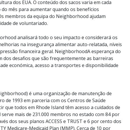
ultura dos EUA. O conteúdo dos sacos varia em cada
o do mês para aumentar quando os benefícios
Os membros da equipa do Neighborhood ajudam
dade de voluntariado.
orhood analisará todo o seu impacto e considerará os
melhorias na insegurança alimentar auto-relatada, níveis
a pressão financeira geral. NeighborhoodA esperança do
m dos desafios que são frequentemente as barreiras
idade económica, acesso a transportes e disponibilidade
eighborhood) é uma organização de manutenção de
ro de 1993 em parceria com os Centros de Saúde
tir que todos em Rhode Island têm acesso a cuidados de
d serve mais de 231.000 membros no estado com 84 por
avés dos seus planos ACCESS e TRUST e 6 por cento dos
Y Medicare-Medicaid Plan (MMP). Cerca de 10 por