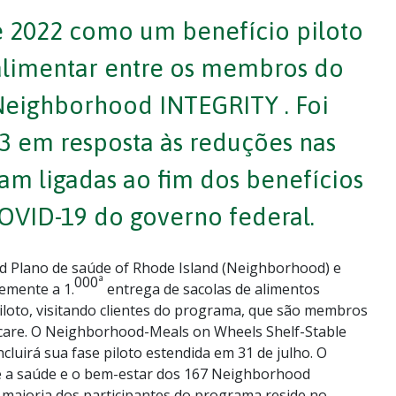
 2022 como um benefício piloto
alimentar entre os membros do
eighborhood INTEGRITY . Foi
3 em resposta às reduções nas
am ligadas ao fim dos benefícios
VID-19 do governo federal.
 Plano de saúde of Rhode Island (Neighborhood) e
000ª
emente a 1.
entrega de sacolas de alimentos
piloto, visitando clientes do programa, que são membros
are. O Neighborhood-Meals on Wheels Shelf-Stable
luirá sua fase piloto estendida em 31 de julho. O
e a saúde e o bem-estar dos 167 Neighborhood
aioria dos participantes do programa reside no