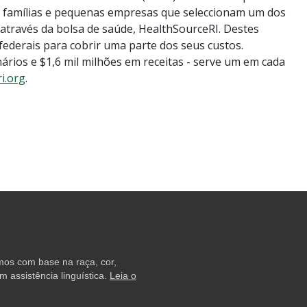
 famílias e pequenas empresas que seleccionam um dos
através da bolsa de saúde, HealthSourceRI. Destes
federais para cobrir uma parte dos seus custos.
rios e $1,6 mil milhões em receitas - serve um em cada
i.org
.
amos com base na raça, cor,
 assistência linguística.
Leia o