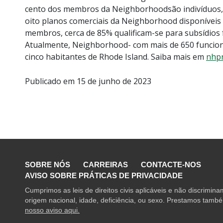
cento dos membros da Neighborhoodsão indivíduos,
oito planos comerciais da Neighborhood disponíveis 
membros, cerca de 85% qualificam-se para subsídios 
Atualmente, Neighborhood- com mais de 650 funcioná
cinco habitantes de Rhode Island. Saiba mais em
nhpr
Publicado em 15 de junho de 2023
SOBRE NÓS
CARREIRAS
CONTACTE-NOS
AVISO SOBRE PRÁTICAS DE PRIVACIDADE
Cumprimos as leis de direitos civis aplicáveis e não discrimin
origem nacional, idade, deficiência, ou sexo. Prestamos também
nosso aviso aqui.