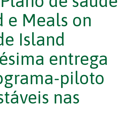
Plano de saúde
d e Meals on
e Island
lésima entrega
ograma-piloto
stáveis nas