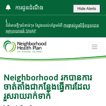
ការជូនដំណឹង
Hide Alerts
ព័ត៌មានថ្មីៗសំខាន់ៗ៖ ស្វែងយល់បន្ថែមអំពី
ការផ្លាស់ប្តូរសិទ្ធិទទួលបាន
អត្ថប្រយោជន៍ SNAP
Neighborhood រកបានការ
ចាត់តាំងជាកន្លែងធ្វើការដែល
រួសរាយរាក់ទាក់