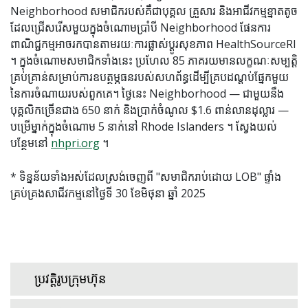
Neighborhood សមាជិករបស់គឺជាបុគ្គល គ្រួសារ និងអាជីវកម្មខ្នាតតូច
ដែលជ្រើសរើសមួយក្នុងចំណោមប្រាំបី Neighborhood ផែនការ
ពាណិជ្ជកម្មអាចរកបានតាមរយៈការផ្លាស់ប្តូរសុខភាព HealthSourceRI
។ ក្នុងចំណោមសមាជិកទាំងនេះ ប្រហែល 85 ភាគរយមានលក្ខណៈសម្បត្តិ
គ្រប់គ្រាន់សម្រាប់ការឧបត្ថម្ភធនរបស់សហព័ន្ធដើម្បីគ្របដណ្តប់ផ្នែកមួយ
នៃការចំណាយរបស់ពួកគេ។ ថ្ងៃនេះ Neighborhood — ជាមួយនឹង
បុគ្គលិកច្រើនជាង 650 នាក់ និងប្រាក់ចំណូល $1.6 ពាន់លានដុល្លារ —
បម្រើម្នាក់ក្នុងចំណោម 5 នាក់នៅ Rhode Islanders ។ ស្វែងយល់
បន្ថែមនៅ
nhpri.org
។
* ទិន្នន័យទាំងអស់ដែលស្រង់ចេញពី "សមាជិករាប់ដោយ LOB" ផ្ទាំង
គ្រប់គ្រងសាជីវកម្មនៅថ្ងៃទី 30 ខែមិថុនា ឆ្នាំ 2025
ប្រវត្តិរូបក្រុមហ៊ុន