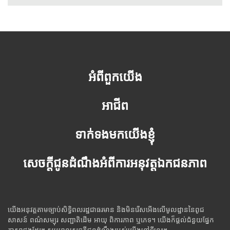
អំពីពួកយើង
អាជីព
ទាក់ទងមកយើងខ្ញុំ
សេចក្តីជូនដំណឹងអំពីការអនុវត្តឯកជនភាព
យើងអនុវត្តតាមច្បាប់សិទ្ធិពលរដ្ឋជាធរមាន និងមិនរើសអើងលើមូលដ្ឋាននៃពូជ
សាសន៍ ពណ៌សម្បុរ សញ្ជាតិដើម អាយុ ពិការភាព ឬភេទ។ យើងក៏ផ្តល់ជំនួយផ្នែក