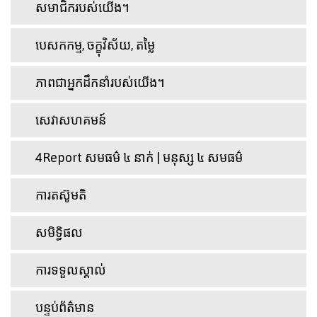
សមាជិករបស់យើង។
បេសកកម្ម, ចក្ខុវិស័យ, តម្លៃ
ភាពជាអ្នកដឹកនាំរបស់យើង។
សេវាសហគមន៍
4Report សមធម៌ ៤ នាក់ | មនុស្ស ៤ សមធម៌
ការតស៊ូមតិ
សមិទ្ធិផល
ការទទួលស្គាល់
បន្ទប់ព័ត៌មាន