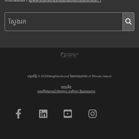
ភាសាផងដែរ។
សូមអានសេចក្តីជូនដំណឹងរបស់យើងនៅទីនេះ។
រក្សាសិទ្ធិ ©
2026
Neighborhood ផែនការសុខភាព of Rhode Island
អ្នកបង្កើត
សេចក្តីថ្លែងការណ៍ផ្នែកច្បាប់ សុវត្ថិភាព និងឯកជនភាព