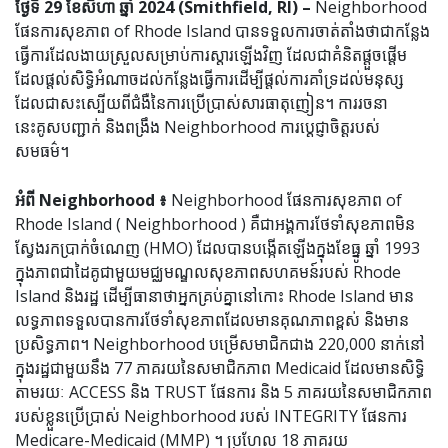
ថ្ងៃទី 29 ខែសីហា ឆ្នាំ 2024 (Smithfield, RI) –
Neighborhood
ផែនការសុខភាព of Rhode Island បានទទួលការចាត់តាំងថាជាកន្លែង
ធ្វើការដែលងាយស្រួលសម្រាប់ការស្តារឡើងវិញ ដែលជាគំនិតផ្តួចផ្តើម
ដែលផ្តល់សិទ្ធិអំណាចដល់កន្លែងធ្វើការដើម្បីផ្តល់ការគាំទ្រដល់មនុស្ស
ដែលជាសះស្បើយពីជំងឺនៃការប្រើប្រាស់សារធាតុញៀន។ ការរចនា
នេះគូសបញ្ជាក់ និងពង្រឹង Neighborhood ការប្តេជ្ញាចិត្តរបស់
សមធម៌។
អំពី Neighborhood ៖
Neighborhood ផែនការសុខភាព of
Rhode Island ( Neighborhood ) គឺជាអង្គការថែទាំសុខភាពមិន
ស្វែងរកប្រាក់ចំណេញ (HMO) ដែលបានបង្កើតឡើងក្នុងខែធ្នូ ឆ្នាំ 1993
ក្នុងភាពជាដៃគូជាមួយមជ្ឈមណ្ឌលសុខភាពសហគមន៍របស់ Rhode
Island និងរដ្ឋ ដើម្បីធានាថាអ្នកគ្រប់គ្នានៅកោះ Rhode Island មាន
លទ្ធភាពទទួលបានការថែទាំសុខភាពដែលមានគុណភាពខ្ពស់ និងមាន
ប្រសិទ្ធភាព។ Neighborhood បម្រើសមាជិកជាង 220,000 នាក់នៅ
ក្នុងរដ្ឋជាមួយនឹង 77 ភាគរយនៃសមាជិកភាព Medicaid ដែលមានសិទ្ធិ
តាមរយៈ ACCESS និង TRUST ផែនការ និង 5 ភាគរយនៃសមាជិកភាព
របស់ខ្លួនប្រើប្រាស់ Neighborhood របស់ INTEGRITY ផែនការ
Medicare-Medicaid (MMP) ។ ប្រហែល 18 ភាគរយ