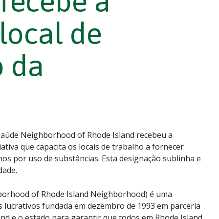
recebe a
local de
o da
Saúde Neighborhood of Rhode Island recebeu a
ativa que capacita os locais de trabalho a fornecer
os por uso de substâncias. Esta designação sublinha e
dade.
borhood of Rhode Island Neighborhood) é uma
 lucrativos fundada em dezembro de 1993 em parceria
nd e o estado para garantir que todos em Rhode Island