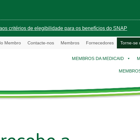
aos critérios de elegibilidade para os benefícios do SNAP
 do Membro
Contacte-nos
Membros
Fornecedores
Torne-se
MEMBROS DA MEDICAID
M
MEMBROS