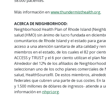
58.000 pacientes.
Más información en
www.thundermisthealth.org.
ACERCA DE NEIGHBORHOOD:
Neighborhood Health Plan of Rhode Island (Neighb
salud (HMO) sin ánimo de lucro fundada en diciembr
comunitarios de Rhode Island y el estado para gara
acceso a una atención sanitaria de alta calidad y r
miembros en el estado, de los cuales el 82 por cient
ACCESS y TRUST y el 6 por ciento utilizan el plan
Alrededor del 12% de los afiliados de Neighborhoo
seleccionan uno de los ocho planes comerciales de 
salud, HealthSourceRI. De estos miembros, alrededo
federales que cubren una parte de sus costes. En 
y 1.500 millones de dólares de ingresos- atiende a 
información en
nhpri.org
.