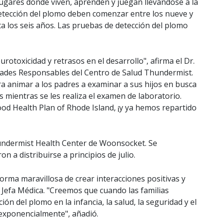
ugares donde viven, aprenden y juegan llevándose a la
etección del plomo deben comenzar entre los nueve y
a los seis años. Las pruebas de detección del plomo
otoxicidad y retrasos en el desarrollo", afirma el Dr.
dades Responsables del Centro de Salud Thundermist.
ra animar a los padres a examinar a sus hijos en busca
 mientras se les realiza el examen de laboratorio.
d Health Plan of Rhode Island, ¡y ya hemos repartido
undermist Health Center de Woonsocket. Se
a distribuirse a principios de julio.
orma maravillosa de crear interacciones positivas y
ll, Jefa Médica. "Creemos que cuando las familias
n del plomo en la infancia, la salud, la seguridad y el
 exponencialmente", añadió.