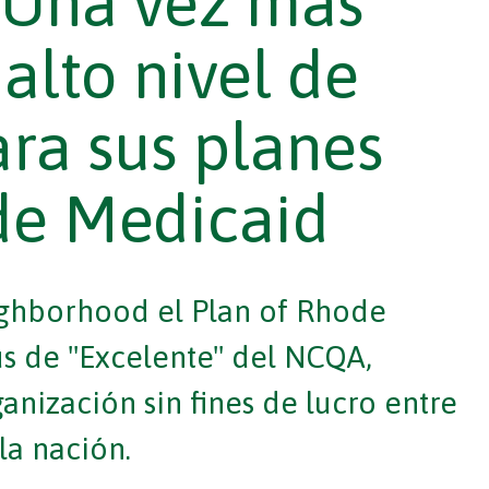
Una vez más
alto nivel de
ara sus planes
de Medicaid
ghborhood el Plan of Rhode
us de "Excelente" del NCQA,
nización sin fines de lucro entre
la nación.