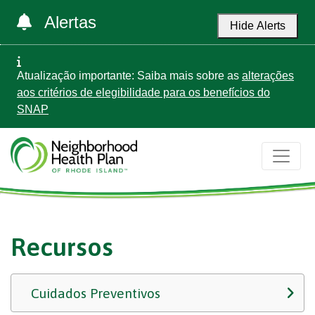
Alertas
Hide Alerts
Atualização importante: Saiba mais sobre as
alterações
aos critérios de elegibilidade para os benefícios do
SNAP
Recursos
Cuidados Preventivos