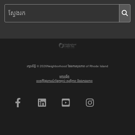
រក្សាសិទ្ធិ ©
2026
Neighborhood ផែនការសុខភាព of Rhode Island
អ្នកបង្កើត
សេចក្តីថ្លែងការណ៍ផ្នែកច្បាប់ សុវត្ថិភាព និងឯកជនភាព