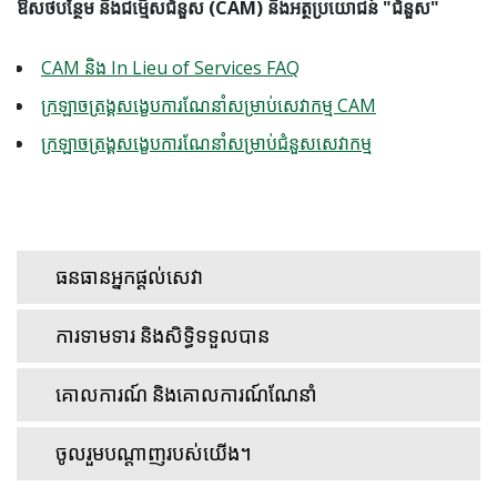
ឱសថបន្ថែម និងជម្មើសជំនួស (CAM) និងអត្ថប្រយោជន៍ "ជំនួស"
CAM និង In Lieu of Services FAQ
ក្រឡាចត្រង្គសង្ខេបការណែនាំសម្រាប់សេវាកម្ម CAM
ក្រឡាចត្រង្គសង្ខេបការណែនាំសម្រាប់ជំនួសសេវាកម្ម
ធនធានអ្នកផ្តល់សេវា
ការទាមទារ និងសិទ្ធិទទួលបាន
គោលការណ៍ និងគោលការណ៍ណែនាំ
ចូលរួមបណ្តាញរបស់យើង។