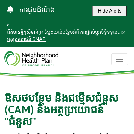
ការជូនដំណឹង
Hide Alerts
ព័ត៌មានថ្មីៗសំខាន់ៗ៖ ស្វែងយល់បន្ថែមអំពី
ការផ្លាស់ប្តូរសិទ្ធិទទួលបាន
អត្ថប្រយោជន៍ SNAP
ឱសថបន្ថែម និងជម្មើសជំនួស
(CAM) និងអត្ថប្រយោជន៍
"ជំនួស"