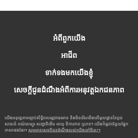
អំពីពួកយើង
អាជីព
ទាក់ទងមកយើងខ្ញុំ
សេចក្តីជូនដំណឹងអំពីការអនុវត្តឯកជនភាព
យើងអនុវត្តតាមច្បាប់សិទ្ធិពលរដ្ឋជាធរមាន និងមិនរើសអើងលើមូលដ្ឋាននៃពូជ
សាសន៍ ពណ៌សម្បុរ សញ្ជាតិដើម អាយុ ពិការភាព ឬភេទ។ យើងក៏ផ្តល់ជំនួយផ្នែក
ភាសាផងដែរ។
សូមអានសេចក្តីជូនដំណឹងរបស់យើងនៅទីនេះ។