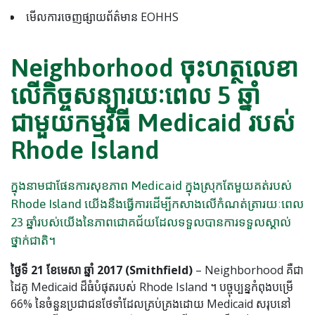
មើលការចេញផ្សាយព័ត៌មាន EOHHS
Neighborhood ចុះហត្ថលេខា
លើកិច្ចសន្យារយៈពេល 5 ឆ្នាំ
ជាមួយកម្មវិធី Medicaid របស់
Rhode Island
ក្នុងនាមជាផែនការសុខភាព Medicaid ក្នុងស្រុកតែមួយគត់របស់
Rhode Island យើងនឹងធ្វើការដើម្បីកសាងលើកំណត់ត្រារយៈពេល
23 ឆ្នាំរបស់យើងនៃភាពជោគជ័យដែលទទួលបានការទទួលស្គាល់
ថ្នាក់ជាតិ។
ថ្ងៃទី 21 ខែមេសា ឆ្នាំ 2017 (Smithfield)
– Neighborhood គឺជា
ដៃគូ Medicaid ដ៏ធំបំផុតរបស់ Rhode Island ។ បច្ចុប្បន្នកំពុងបម្រើ
66% នៃចំនួនប្រជាជនថែទាំដែលគ្រប់គ្រងដោយ Medicaid សរុបនៅ