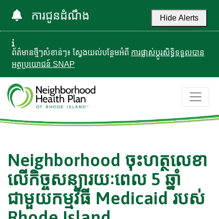
ការជូនដំណឹង
Hide Alerts
ព័ត៌មានថ្មីៗសំខាន់ៗ៖ ស្វែងយល់បន្ថែមអំពី
ការផ្លាស់ប្តូរសិទ្ធិទទួលបាន
អត្ថប្រយោជន៍ SNAP
Neighborhood ចុះហត្ថលេខា
លើកិច្ចសន្យារយៈពេល 5 ឆ្នាំ
ជាមួយកម្មវិធី Medicaid របស់
Rhode Island