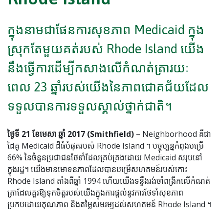
ក្នុងនាមជាផែនការសុខភាព Medicaid ក្នុង
ស្រុកតែមួយគត់របស់ Rhode Island យើង
នឹងធ្វើការដើម្បីកសាងលើកំណត់ត្រារយៈ
ពេល 23 ឆ្នាំរបស់យើងនៃភាពជោគជ័យដែល
ទទួលបានការទទួលស្គាល់ថ្នាក់ជាតិ។
ថ្ងៃទី 21 ខែមេសា ឆ្នាំ 2017 (Smithfield)
– Neighborhood គឺជា
ដៃគូ Medicaid ដ៏ធំបំផុតរបស់ Rhode Island ។ បច្ចុប្បន្នកំពុងបម្រើ
66% នៃចំនួនប្រជាជនថែទាំដែលគ្រប់គ្រងដោយ Medicaid សរុបនៅ
ក្នុងរដ្ឋ។ យើងមានមោទនភាពដែលបានបម្រើសហគមន៍របស់កោះ
Rhode Island តាំងពីឆ្នាំ 1994 ហើយយើងទន្ទឹងរង់ចាំពង្រីកលើកំណត់
ត្រាដែលគួរឱ្យទុកចិត្តរបស់យើងក្នុងការផ្តល់នូវការថែទាំសុខភាព
ប្រកបដោយគុណភាព និងតម្លៃសមរម្យដល់សហគមន៍ Rhode Island ។