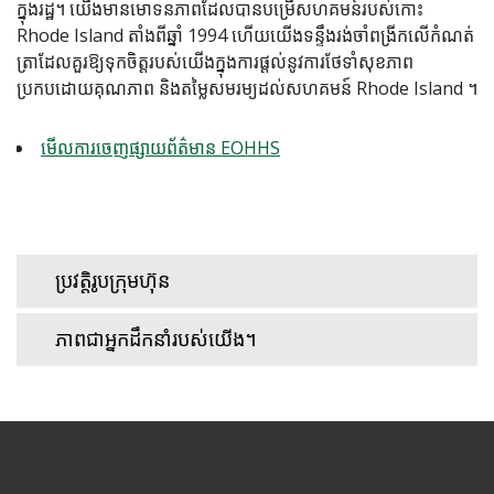
ក្នុងរដ្ឋ។ យើងមានមោទនភាពដែលបានបម្រើសហគមន៍របស់កោះ
Rhode Island តាំងពីឆ្នាំ 1994 ហើយយើងទន្ទឹងរង់ចាំពង្រីកលើកំណត់
ត្រាដែលគួរឱ្យទុកចិត្តរបស់យើងក្នុងការផ្តល់នូវការថែទាំសុខភាព
ប្រកបដោយគុណភាព និងតម្លៃសមរម្យដល់សហគមន៍ Rhode Island ។
មើលការចេញផ្សាយព័ត៌មាន EOHHS
ប្រវត្តិរូបក្រុមហ៊ុន
ភាពជាអ្នកដឹកនាំរបស់យើង។