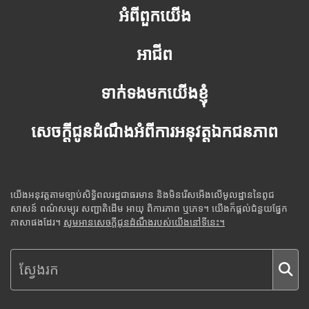
អំពីពួកយើង
អាជីព
ទាក់ទងមកយើងខ្ញុំ
សេចក្តីជូនដំណឹងអំពីការអនុវត្តឯកជនភាព
យើងអនុវត្តតាមច្បាប់សិទ្ធិពលរដ្ឋជាធរមាន និងមិនរើសអើងលើមូលដ្ឋាននៃពូជ
សាសន៍ ពណ៌សម្បុរ សញ្ជាតិដើម អាយុ ពិការភាព ឬភេទ។ យើងក៏ផ្តល់ជំនួយផ្នែក
ភាសាផងដែរ។
សូមអានសេចក្តីជូនដំណឹងរបស់យើងនៅទីនេះ។