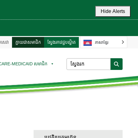
Hide Alerts
ល់សេវា
ក្លាយជាសមាជិក
ស្វែងរកវេជ្ជបណ្ឌិត
ភាសាខ្មែរ
CARE-MEDICAID សមាជិក
ប្រវត្តិរូបក្រុមហ៊ុន