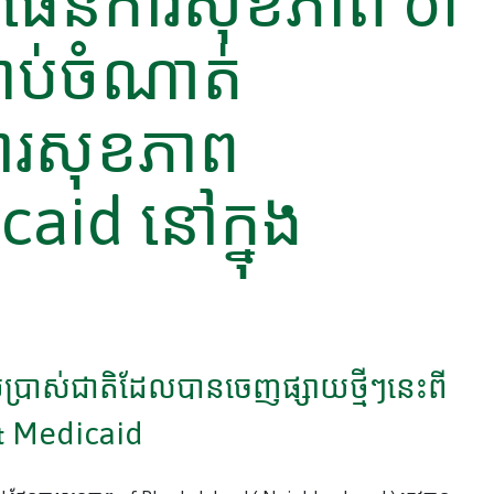
ផែនការសុខភាព of
ាប់ចំណាត់
ការសុខភាព
aid នៅក្នុង
រើប្រាស់ជាតិដែលបានចេញផ្សាយថ្មីៗនេះពី
& Medicaid