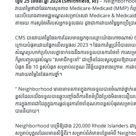
ថ្ងៃទី 25 ខែមីនា ឆ្នាំ 2024 (Smithfield, RI)
– Neighborhood ផ
វាយតម្លៃថាជាផែនការសុខភាព Medicare-Medicaid (MMP) កំពូលន
នេះបើយោងតាមមជ្ឈមណ្ឌលសម្រាប់សេវា Medicare & Medicaid (CMS
តាមរយៈការស្ទង់មតិរបស់អ្នកទទួលផល ដូចជាការវាយតម្លៃអ្នកប្រើប្រា
CMS បានវាយតម្លៃផែនការដែលមានអ្នកចុះឈ្មោះយ៉ាងហោចណាស់ 600 នាក់
ក្រោយបំផុតដោយផ្អែកលើលទ្ធផល 2023 ។ ផែនការម្ភៃប្រាំបីបានរ
សំណួរប្រហាក់ប្រហែលគ្នាទាក់ទងនឹងការទទួលបានការថែទាំ ការសម្
ក៏រួមបញ្ចូលនូវសំណួរ "សមាជិកទូទៅ" ជាច្រើនដែលសួរបុគ្គលឱ្យវាយត
បំផុត និង 10 ខ្ពស់បំផុត សម្រាប់លក្ខណៈវិនិច្ឆ័យដូចខាងក្រោមៈ ក
ការវាយតម្លៃនៃផែនការថ្នាំ។
“ Neighborhood មានមោទនភាពក្នុងការទទួលបានចំណាត់ថ្នាក់នេ
ខ្ពស់ដែលយើងទទួលបានឆ្លុះបញ្ចាំងពីការខិតខំប្រឹងប្រែងមិនចេះនឿ
ការក្នុងភាពជាដៃគូក្នុងការផ្តល់នូវការថែទាំគុណភាពខ្ពស់បំផុតសម
បាននិយាយ។
Neighborhood បម្រើឱ្យជាង 220,000 Rhode Islanders ជាម
សម្រាប់បុគ្គលដែលមានសិទ្ធិពីរ។ សម្រាប់ព័ត៌មានបន្ថែមអំពី Nei