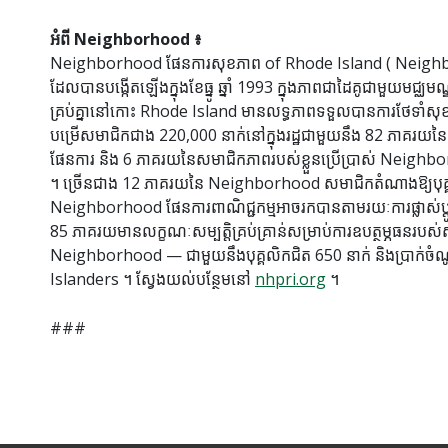
អំពី Neighborhood ៖
Neighborhood ផែនការសុខភាព of Rhode Island ( Neighbor
ដែលបានបង្កើតឡើងក្នុងខែធ្នូ ឆ្នាំ 1993 ក្នុងភាពជាដៃគូជាមួយមជ
គ្រប់គ្នានៅកោះ Rhode Island មានលទ្ធភាពទទួលបានការថែទាំ
បម្រើសមាជិកជាង 220,000 នាក់នៅក្នុងរដ្ឋជាមួយនឹង 82 ភាគរ
ផែនការ និង 6 ភាគរយនៃសមាជិកភាពរបស់ខ្លួនប្រើប្រាស់ Nei
។ ច្រើនជាង 12 ភាគរយនៃ Neighborhood សមាជិកតំណាងឱ្យបុគ្គល 
Neighborhood ផែនការពាណិជ្ជកម្មអាចរកបានតាមរយៈការផ្លាស់ប្
85 ភាគរយមានលក្ខណៈសម្បត្តិគ្រប់គ្រាន់សម្រាប់ការឧបត្ថម្ភធនរបស់
Neighborhood — ជាមួយនឹងបុគ្គលិកជិត 650 នាក់ និងប្រាក់ចំណូ
Islanders ។ ស្វែងយល់បន្ថែមនៅ
nhpri.org
។
###