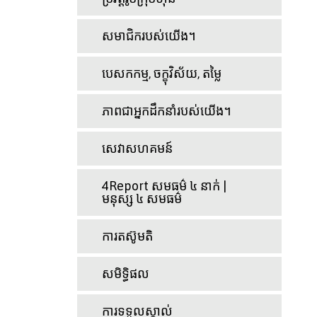
សមាជិករបស់យើង។
បេសកកម្ម, ចក្ខុវិស័យ, តម្លៃ
ភាពជាអ្នកដឹកនាំរបស់យើង។
សេវាសហគមន៍
4Report សមធម៌ ៤ នាក់ |
មនុស្ស ៤ សមធម៌
ការតស៊ូមតិ
សមិទ្ធិផល
ការទទួលស្គាល់