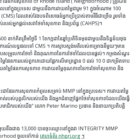
ែនការសុខភាព of Rhode Island ( Neighborhood ) ត្រូវបាន
ៅក្នុងប្រទេស ជាមួយនឹងការវាយតម្លៃជារួម 91 ក្នុងចំណោម 100
) ដែលវាស់វែងបទពិសោធន៍អ្នកប្រើប្រាស់តាមវិធីជាច្រើន រួមទាំង
ស់របស់អ្នកផ្តល់សេវាថែទាំសុខភាព និងប្រព័ន្ធ (CAHPS)។
គិតត្រឹមថ្ងៃទី 1 ខែកក្កដានៃឆ្នាំប្រតិទិនមុនជាមួយនឹងទិន្នន័យចុង
ាយការណ៍លទ្ធផលទៅ CMS ។ ការស្ទាបស្ទង់មតិរបស់គម្រោងនីមួយៗមាន
របសម្រួលការថែទាំ និងគុណភាពនៃការថែទាំដែលបានផ្តល់។ កម្រងសំណួរ
ម្លៃផែនការរបស់ពួកគេដោយផ្អែកលើមាត្រដ្ឋាន 0 ដល់ 10 0 ជាកម្រិតទាប
ារវាយតម្លៃផែនការសុខភាព ការវាយតម្លៃគុណភាពនៃការថែទាំសុខភាព និង
ះជាផែនការសុខភាពកំពូលសម្រាប់ MMP នៅក្នុងប្រទេស។ ការវាយតម្លៃ
យហត់របស់បុគ្គលិករបស់យើង និងអ្នកជំនាញផ្នែកថែទាំសុខភាពដែលយើងធ្វើ
្រាប់សមាជិករបស់យើង” លោក Peter Marino ប្រធាន និងនាយកប្រតិបត្តិ
ួយនឹងជាង 13,000 បានចុះឈ្មោះនៅក្នុងវា INTEGRITY MMP
ghborhood ចូលទៅកាន់
គេហទំព័រ nhpri.org
។