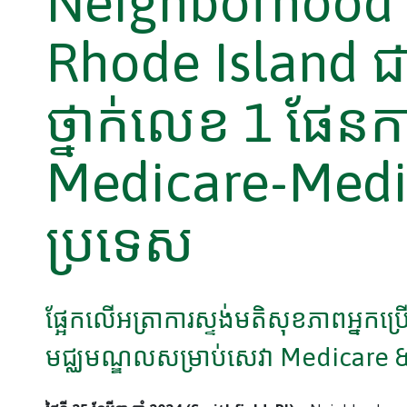
Neighborhood 
Rhode Island ជ
ថ្នាក់លេខ 1 ផែន
Medicare-Medic
ប្រទេស
ផ្អែកលើអត្រាការស្ទង់មតិសុខភាពអ្នកប្
មជ្ឈមណ្ឌលសម្រាប់សេវា Medicare 