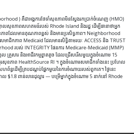
hood ) គឺជាអង្គការថែទាំសុខភាពមិនស្វែងរកប្រាក់ចំណេញ (HMO)
្ឈមណ្ឌលសុខភាពសហគមន៍របស់ Rhode Island និងរដ្ឋ ដើម្បីធានាថាអ្នក
សុខភាពដែលមានគុណភាពខ្ពស់ និងមានប្រសិទ្ធភាព។ Neighborhood
យនៃសមាជិកភាព Medicaid ដែលមានសិទ្ធិតាមរយៈ ACCESS និង TRUST
ghborhood របស់ INTEGRITY ផែនការ Medicare-Medicaid (MMP)
គ្រួសារ និងអាជីវកម្មខ្នាតតូច ដែលជ្រើសរើសមួយក្នុងចំណោម 15
តូរសុខភាព HealthSource RI ។ ក្នុងចំណោមសមាជិកទាំងនេះ ប្រហែល
សហព័ន្ធដើម្បីគ្របដណ្តប់ផ្នែកមួយនៃការចំណាយរបស់ពួកគេ។ ថ្ងៃនេះ
ល $1.8 ពាន់លានដុល្លារ — បម្រើម្នាក់ក្នុងចំណោម 5 នាក់នៅ Rhode