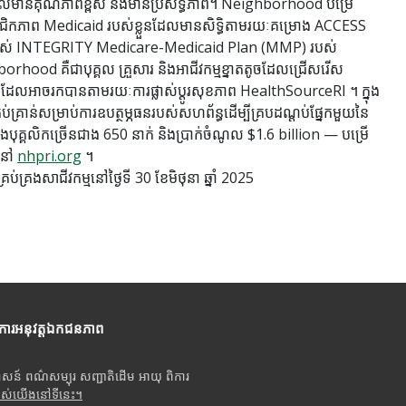
លមានគុណភាពខ្ពស់ និងមានប្រសិទ្ធភាព។ Neighborhood បម្រើ
ជិកភាព Medicaid របស់ខ្លួនដែលមានសិទ្ធិតាមរយៈគម្រោង ACCESS
ើប្រាស់ INTEGRITY Medicare-Medicaid Plan (MMP) របស់
d គឺជាបុគ្គល គ្រួសារ និងអាជីវកម្មខ្នាតតូចដែលជ្រើសរើស
ីដែលអាចរកបានតាមរយៈការផ្លាស់ប្តូរសុខភាព HealthSourceRI ។ ក្នុង
រាន់សម្រាប់ការឧបត្ថម្ភធនរបស់សហព័ន្ធដើម្បីគ្របដណ្តប់ផ្នែកមួយនៃ
គ្គលិកច្រើនជាង 650 នាក់ និងប្រាក់ចំណូល $1.6 billion — បម្រើ
មនៅ
nhpri.org
។
គ្រងសាជីវកម្មនៅថ្ងៃទី 30 ខែមិថុនា ឆ្នាំ 2025
ីការអនុវត្តឯកជនភាព
ាសន៍ ពណ៌សម្បុរ សញ្ជាតិដើម អាយុ ពិការ
បស់យើងនៅទីនេះ។