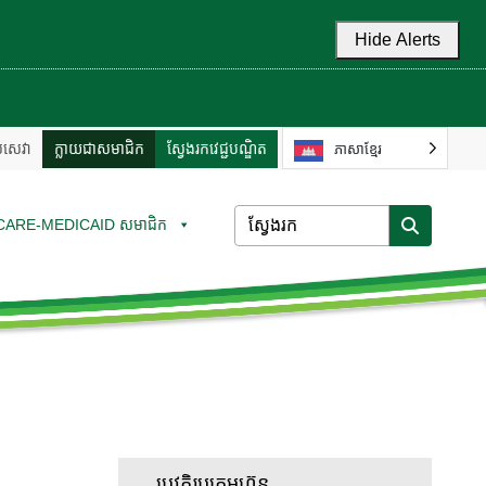
Hide Alerts
ល់សេវា
ក្លាយជាសមាជិក
ស្វែងរកវេជ្ជបណ្ឌិត
ភាសាខ្មែរ
CARE-MEDICAID សមាជិក
ប្រវត្តិរូបក្រុមហ៊ុន