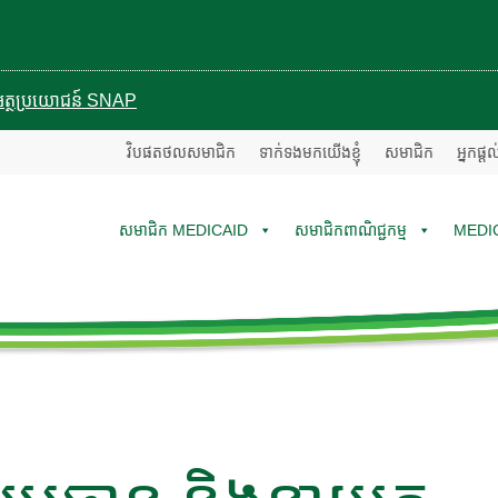
បានអត្ថប្រយោជន៍ SNAP
វិបផតថលសមាជិក
ទាក់ទងមកយើងខ្ញុំ
សមាជិក
អ្នកផ្ត
សមាជិក MEDICAID
សមាជិកពាណិជ្ជកម្ម
MEDI