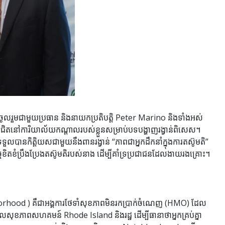
ូលរួមជាមួយប្រធាន និងនាយកប្រតិបត្តិ Peter Marino និងទាំងអស់
តនៅការិយាល័យកណ្តាលរបស់ខ្លួនសម្រាប់បទបង្ហាញរង្វាន់ពិសេស។
បានកិត្តិយសជាមួយនឹងពានរង្វាន់ “ភាពជាអ្នកដឹកនាំក្នុងការតស៊ូមតិ”
ចខិតខំប្រឹងប្រែងតស៊ូមតិរបស់នាង ដើម្បីគាំទ្រប្រជាជនដែលងាយរងគ្រោះ។
ood ) គឺជាអង្គការថែទាំសុខភាពមិនរកប្រាក់ចំណេញ (HMO) ដែល
មណ្ឌលសុខភាពសហគមន៍ Rhode Island និងរដ្ឋ ដើម្បីធានាថាអ្នកគ្រប់គ្នា