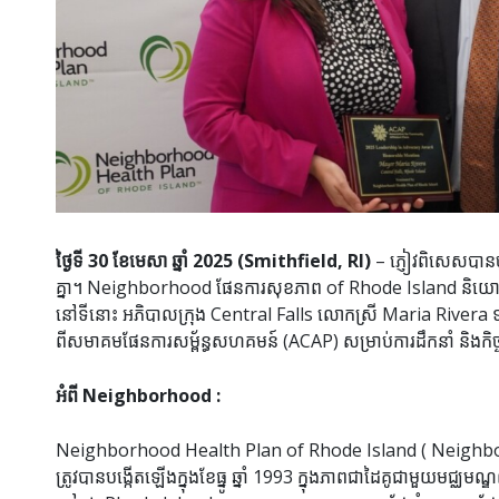
ថ្ងៃទី 30 ខែមេសា ឆ្នាំ 2025 (Smithfield, RI)
– ភ្ញៀវពិសេសបានច
គ្នា។ Neighborhood ផែនការសុខភាព of Rhode Island និយោជិ
នៅទីនោះ អភិបាលក្រុង Central Falls លោកស្រី Maria Rivera ទទួល
ពីសមាគមផែនការសម្ព័ន្ធសហគមន៍ (ACAP) សម្រាប់ការដឹកនាំ និងកិច្
អំពី Neighborhood :
Neighborhood Health Plan of Rhode Island ( Neighborh
ត្រូវបានបង្កើតឡើងក្នុងខែធ្នូ ឆ្នាំ 1993 ក្នុងភាពជាដៃគូជាមួយមជ្ឈ