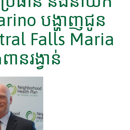
ប្រធាន និងនាយក
Marino បង្ហាញជូន
tral Falls Maria
ានរង្វាន់