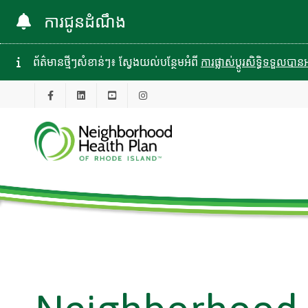
ការជូនដំណឹង
ព័ត៌មានថ្មីៗសំខាន់ៗ៖ ស្វែងយល់បន្ថែមអំពី
ការផ្លាស់ប្តូរសិទ្ធិទទួល