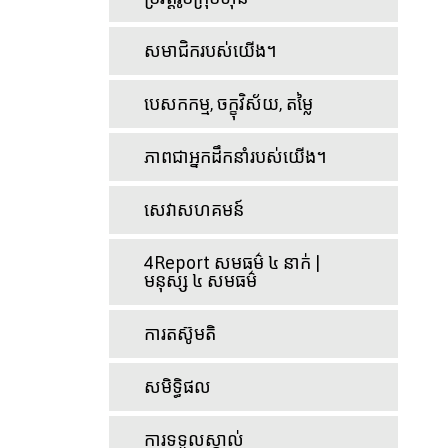
សមាជិករបស់យើង។
បេសកកម្ម, ចក្ខុវិស័យ, តម្លៃ
ភាពជាអ្នកដឹកនាំរបស់យើង។
សេវាសហគមន៍
4Report សមធម៌ ៤ នាក់ |
មនុស្ស ៤ សមធម៌
ការតស៊ូមតិ
សមិទ្ធិផល
ការទទួលស្គាល់