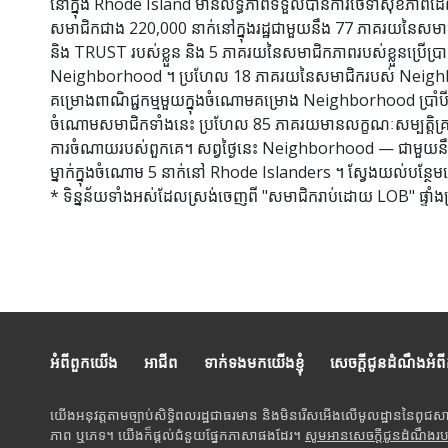
នៅក្នុង Rhode Island មានលទ្ធភាពទទួលបានការថែទាំសុខភាពដែ
សមាជិកជាង 220,000 នាក់នៅក្នុងរដ្ឋជាមួយនឹង 77 ភាគរយនៃសមា
និង TRUST របស់ខ្លួន និង 5 ភាគរយនៃសមាជិកភាពរបស់ខ្លួនប្រ
Neighborhood ។ ប្រហែល 18 ភាគរយនៃសមាជិករបស់ Neighborhoo
គម្រោងពាណិជ្ជកម្មមួយក្នុងចំណោមគម្រោង Neighborhood ប្រាំប
ចំណោមសមាជិកទាំងនេះ ប្រហែល 85 ភាគរយមានលក្ខណៈសម្បត្តិគ្រប់គ្
ការចំណាយរបស់ពួកគេ។ សព្វថ្ងៃនេះ Neighborhood — ជាមួយនឹងបុ
ម្នាក់ក្នុងចំណោម 5 នាក់នៅ Rhode Islanders ។ ស្វែងយល់បន្ថែ
* ទិន្នន័យទាំងអស់ដែលស្រង់ចេញពី "សមាជិករាប់ដោយ LOB" ផ្ទាំងគ្រប់
អំពីពួកយើង
អាជីព
ទាក់ទងមកយើងខ្ញុំ
សេចក្តីជូនដំណឹងអំព
យើងអនុវត្តតាមច្បាប់សិទ្ធិពលរដ្ឋជាធរមាន និងមិនរើសអើងលើមូលដ្ឋាននៃពូជស
ភាព ឬភេទ។ យើងក៏ផ្តល់ជំនួយផ្នែកភាសាផងដែរ។
សូមអានសេចក្តីជូនដំណឹងរ