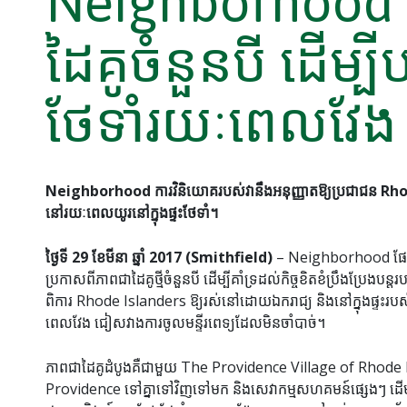
Neighborhood 
ដៃគូចំនួនបី ដើម្បី
ថែទាំរយៈពេលវែង
Neighborhood ការវិនិយោគរបស់វានឹងអនុញ្ញាតឱ្យប្រជាជន Rhod
នៅរយៈពេលយូរនៅក្នុងផ្ទះថែទាំ។
ថ្ងៃទី 29 ខែមីនា ឆ្នាំ 2017 (Smithfield)
– Neighborhood ផែនក
ប្រកាសពីភាពជាដៃគូថ្មីចំនួនបី ដើម្បីគាំទ្រដល់កិច្ចខិតខំប្រឹងប្រែងប
ពិការ Rhode Islanders ឱ្យរស់នៅដោយឯករាជ្យ និងនៅក្នុងផ្ទះរប
ពេលវែង ជៀសវាងការចូលមន្ទីរពេទ្យដែលមិនចាំបាច់។
ភាពជាដៃគូដំបូងគឺជាមួយ The Providence Village of Rhode 
Providence ទៅគ្នាទៅវិញទៅមក និងសេវាកម្មសហគមន៍ផ្សេងៗ ដើម្បីជ