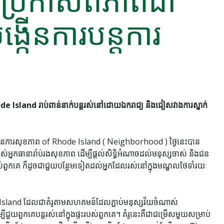
ប្រកាសពីភាពជា
បង្កើនការបន្តការ
e Island រាប់ពាន់នាក់បន្តរស់នៅដោយឯករាជ្យ និងជៀសវាងការស្នាក់
ារសុខភាព of Rhode Island ( Neighborhood ) ថ្ងៃនេះបាន
ន្តរបស់អ្នកធានារ៉ាប់រងសុខភាព ដើម្បីផ្តល់សិទ្ធិអំណាចដល់មនុស្សចាស់ និងជន
ស់ពួកគេ ក៏ដូចជាជួយបន្ថែមទៀតដល់អ្នកដែលរស់នៅក្នុងមណ្ឌលថែទាំរយៈ
Island ដែលជាគំរូតាមសហគមន៍ដែលភ្ជាប់មនុស្សវ័យចំណាស់
ួយពួកគេបន្តរស់នៅក្នុងផ្ទះរបស់ពួកគេ។ គំរូនេះគឺជាជម្រើសមួយសម្រាប់