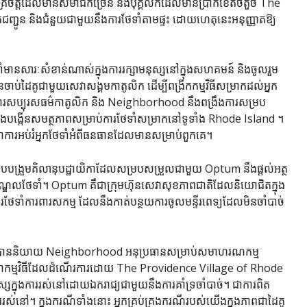
្ម័គ្រចិត្តដែលមានសមាជិកច្រើន និងបុគ្គលិកដែលមានប្រាក់ខែតិចតួច The
ជញ្ជូន និងជំនួយជាមួយនឹងការថែទាំតាមផ្ទះ ដោយហេតុនេះអនុញ្ញាតឱ្យ
ាំមានសារៈសំខាន់ណាស់ក្នុងការរក្សាមនុស្សនៅក្នុងសហគមន៍ និងចូលរួម
បានចាប់ដៃគូជាមួយសេវាសង្គមកាតូលិក ដើម្បីពង្រីកកម្មវិធីសម្រាកដល់អ្នក
ារសប្បុរសធម៌កាតូលិក និង Neighborhood នឹងពង្រឹងការសម្រប
នឹងបង្កើនសមត្ថភាពសម្រាប់ការថែទាំសម្រាកនៅទូទាំង Rhode Island ។
ូចជាការអប់រំអ្នកថែទាំអំពីធនធានដែលមានសម្រាប់ពួកគេ។
ង្រួបបង្រួមគិលានុបដ្ឋាយិកាដែលសម្របសម្រួលជាមួយ Optum នឹងផ្តល់អត្ថ
ុងមណ្ឌលថែទាំ។ Optum គឺជាក្រុមហ៊ុនសេវាសុខភាពជាតិដែលនិយោជិតក្នុង
រថែទាំការពារសកម្ម ដែលនឹងកាត់បន្ថយការចូលមន្ទីរពេទ្យដែលមិនចាំបាច់
្រូក បាននិយាយ Neighborhood អនុប្រធានសម្រាប់សមាហរណកម្ម
ូចជាកម្មវិធីដែលដំណើរការដោយ The Providence Village of Rhode
ស្សក្នុងការរស់នៅដោយឯករាជ្យជាមួយនឹងការគាំទ្រចាំបាច់។ ជាការពិត
ក្នុង​ករណី​ទាំង​នោះ អ្នក​គ្រប់​គ្រង​ករណី​របស់​យើង​ក្នុង​ភាព​ជា​ដៃគូ​