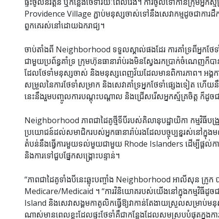
ផ្ទះចូលនិវត្តន៍ ឬកន្លែងថែទាំរយៈពេលវែង។ ការចូលទៅកាន់ក្រុមអ្នកស
Providence Village ភ្ជាប់មនុស្សចាស់ទៅនឹងសេវាកម្មដូចជាការដឹក
ពួកគេរស់នៅដោយឯករាជ្យ។
ចាប់តាំងពី Neighborhood ទទួលស្គាល់ផងដែរ ការគាំទ្រពីអ្នកថែទ
ជាមួយប្រព័ន្ធគាំទ្រ ក្រុមហ៊ុនធានារ៉ាប់រងមិនស្វែងរកប្រាក់ចំណេញក៏
ដែលថែទាំមនុស្សចាស់ និងមនុស្សពេញវ័យដែលមានពិការភាព។ អង្គក
សម្រួលនៃការថែទាំសម្រាក និងសេវាគាំទ្រអ្នកថែទាំផ្សេងទៀត ហើយ
នេះនឹងរួមបញ្ចូលការបណ្តុះបណ្តាល និងជ្រើសរើសអ្នកស្ម័គ្រចិត្ត ក៏ដ
Neighborhood ភាពជាដៃគូថ្មីទីបីរបស់គិលានុបដ្ឋាយិកា កម្មវិធីប
ប្រយោជន៍ដល់សមាជិករបស់អ្នកធានារ៉ាប់រងដែលបច្ចុប្បន្នរស់នៅក្ន
តំបន់នឹងធ្វើការមួយទល់មួយជាមួយ Rhode Islanders ដើម្បីផ្តល់កា
និងការទៅជួបផ្នែកសង្គ្រោះបន្ទាន់។
“ភាពជាដៃគូទាំងបីនេះឆ្លុះបញ្ចាំង Neighborhood អាលីសុន ក
Medicare/Medicaid ។ “ការវិនិយោគរបស់យើងនៅក្នុងកម្មវិធីដ
Island និងសេវាសង្គមកាតូលិកធ្វើឱ្យវាកាន់តែងាយស្រួលសម្រាប់មនុ
ណាស់មានពេលខ្លះដែលផ្ទះថែទាំគឺជាកន្លែងដែលសមស្របបំផុតក្នុងការរស់នៅ។ 