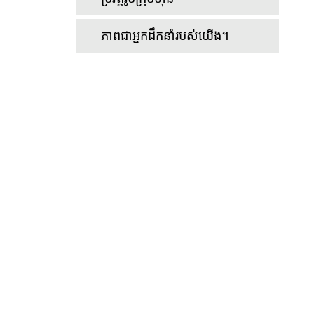
ភាពជាអ្នកដឹកនាំរបស់យើង។