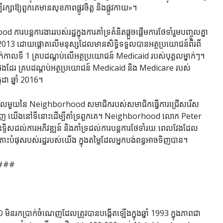
ា​ឱ្យ​ពួកគេ​មាន​សុខភាព​ផ្លូវ​ចិត្ត និង​ផ្លូវ​កាយ»។
ារបន្តការងាររបស់រដ្ឋក្នុងការគាំទ្រគំនិតផ្តួចផ្តើមការថែទាំរួមបញ្ចូលគ្នា
 ឆ្នាំ 2013 ដោយផ្តោតលើមនុស្សដែលមានសិទ្ធិទទួលបានអត្ថប្រយោជន៍ពីរពី
លទី 1 គ្របដណ្តប់លើអត្ថប្រយោជន៍ Medicaid របស់បុគ្គលម្នាក់ៗ។
ងដែរ គ្របដណ្តប់អត្ថប្រយោជន៍ Medicaid និង Medicare របស់
ដា ឆ្នាំ 2016។
េលដែលមួយនៃ Neighborhood សមាជិករបស់សមាជិកធ្វើការជ្រើសរើស
ាញ យើងនៅទីនោះដើម្បីគាំទ្រពួកគេ។ Neighborhood លោក Peter
្ទិសដល់ការអភិវឌ្ឍន៍ និងគាំទ្រដល់ការបន្តការថែទាំរយៈពេលវែងដែល
ំផុតរបស់រដ្ឋរបស់យើង ក្នុងតម្លៃដែលអ្នកបង់ពន្ធអាចទិញបាន។
###
ប្រាក់ចំណេញដែលត្រូវបានបង្កើតឡើងក្នុងឆ្នាំ 1993 ក្នុងភាពជា