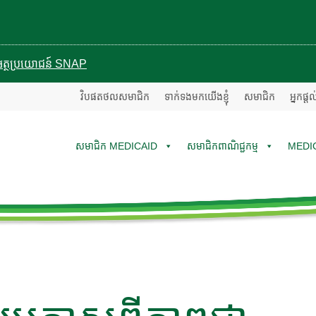
បានអត្ថប្រយោជន៍ SNAP
វិបផតថលសមាជិក
ទាក់ទងមកយើងខ្ញុំ
សមាជិក
អ្នកផ្ត
សមាជិក MEDICAID
សមាជិកពាណិជ្ជកម្ម
MEDI