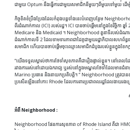
ជាមួយ Optum នឹង​ធ្វើ​ការ​ជាមួយ​សមាជិក​នីមួយៗ​ពី​មួយ​ទៅ​មួយ ដើម្បី​រក្ស
កិច្ចខិតខំប្រឹងប្រែងដែលកំពុងបន្តទាំងនេះបំពេញបន្ថែម Neighborhood ក
ពីរដំណាក់កាល (ICI) របស់រដ្ឋ។ ICI បានចាប់ផ្តើមនៅក្នុងខែវិច្ឆិកា
Medicare និង Medicaid ។ Neighborhood តួនាទីរបស់ដំណាក់កា
ដំណាក់កាលទី 2 ដែលទាមទារភាពជាដៃគូជាមួយរដ្ឋាភិបាលសហព័ន្ធផ
សមាជិក ហើយបានចាប់ផ្តើមចុះឈ្មោះសមាជិកដំបូងរបស់ខ្លួនក្នុងខែកក្ក
“យើងទទួលស្គាល់ថាការថែទាំសុខភាពគឺជារឿងផ្ទាល់ខ្លួន។ នៅព
រវាងការរស់នៅដោយឯករាជ្យ ឬរស់នៅក្នុងមណ្ឌលថែទាំដែលមានជំន
Marino ប្រធាន និងនាយកប្រតិបត្តិ។ “ Neighborhood ត្រូវបានឧទ
ប្រសើរឡើងនៅកោះ Rhode ដែលការពារប្រជាពលរដ្ឋដែលងាយរងគ្រោះប
អំពី Neighborhood :
Neighborhood ផែនការសុខភាព of Rhode Island គឺជា HMO មិនរក