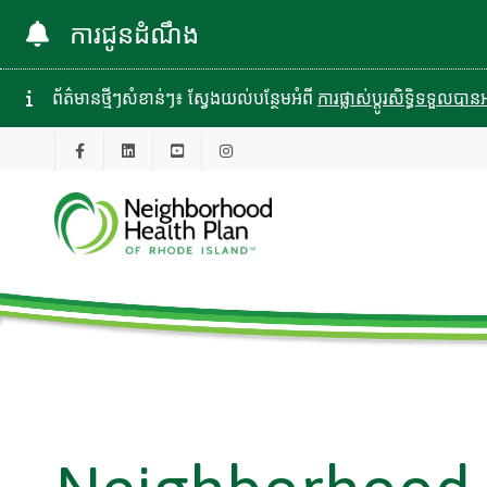
ការជូនដំណឹង
ព័ត៌មានថ្មីៗសំខាន់ៗ៖ ស្វែងយល់បន្ថែមអំពី
ការផ្លាស់ប្តូរសិទ្ធិទទួល