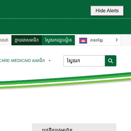
Hide Alerts
ល់សេវា
ក្លាយជាសមាជិក
ស្វែងរកវេជ្ជបណ្ឌិត
ភាសាខ្មែរ
CARE-MEDICAID សមាជិក
ប្រវត្តិរូបក្រុមហ៊ុន