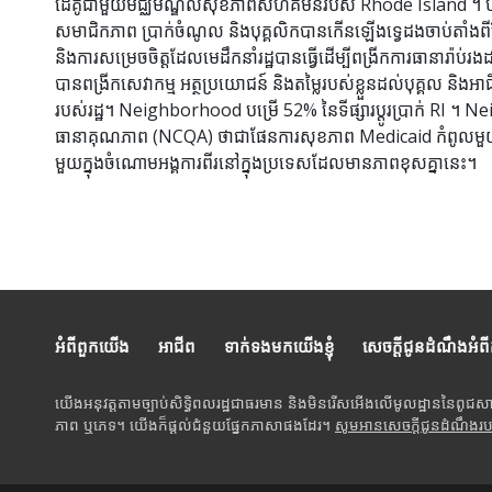
ដៃគូជាមួយមជ្ឈមណ្ឌលសុខភាពសហគមន៍របស់ Rhode Island ។ បច្ច
សមាជិកភាព ប្រាក់ចំណូល និងបុគ្គលិកបានកើនឡើងទ្វេដងចាប់តាំងពីខ
និងការសម្រេចចិត្តដែលមេដឹកនាំរដ្ឋបានធ្វើដើម្បីពង្រីកការធានារ
បានពង្រីកសេវាកម្ម អត្ថប្រយោជន៍ និងតម្លៃរបស់ខ្លួនដល់បុគ្គល និងអ
របស់រដ្ឋ។ Neighborhood បម្រើ 52% នៃទីផ្សារប្តូរប្រាក់ RI ។
ធានាគុណភាព (NCQA) ថាជាផែនការសុខភាព Medicaid កំពូលមួយនៅអាមេ
មួយក្នុងចំណោមអង្គការពីរនៅក្នុងប្រទេសដែលមានភាពខុសគ្នានេះ។
អំពីពួកយើង
អាជីព
ទាក់ទងមកយើងខ្ញុំ
សេចក្តីជូនដំណឹងអំព
យើងអនុវត្តតាមច្បាប់សិទ្ធិពលរដ្ឋជាធរមាន និងមិនរើសអើងលើមូលដ្ឋាននៃពូជស
ភាព ឬភេទ។ យើងក៏ផ្តល់ជំនួយផ្នែកភាសាផងដែរ។
សូមអានសេចក្តីជូនដំណឹងរ