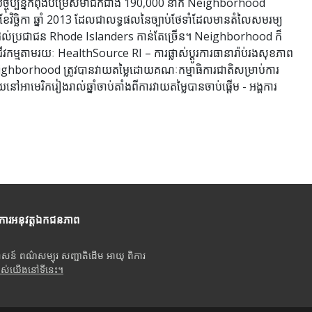
ុប្បន្នកំពុងបម្រើសមាជិកជាង 190,000 នាក់ Neighborhood
ែវិច្ឆិកា ឆ្នាំ 2013 ដែលជាលទ្ធផលនៃច្បាប់ថែទាំដែលមានតំលៃសមរម្យ
៉ាប់រងដល់ប្រជាជន Rhode Islanders កាន់តែច្រើន។ Neighborhood ក៏
ាជីវកម្មតាមរយៈ HealthSource RI – ការផ្លាស់ប្តូរការធានារ៉ាប់រងសុខភាព
 Neighborhood ត្រូវបានវាយតម្លៃដោយគណៈកម្មាធិការជាតិសម្រាប់ការ
រិករៀងរាល់ឆ្នាំចាប់តាំងពីការវាយតម្លៃបានចាប់ផ្តើម - អង្គការ
ីការអនុវត្តឯកជនភាព
ាសន៍ ពណ៌សម្បុរ សញ្ជាតិដើម អាយុ ពិការ
បស់យើងនៅទីនេះ។