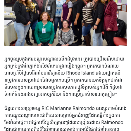
អ្នកចូលរួមក្នុងការបណ្តុះបណ្តាលលើកដំបូងនេះ ត្រូវបានជ្រើសរើសដោយ
អ្នកគ្រប់គ្រងនៃភ្នាក់ងារថែទាំគេហដ្ឋានរៀងៗខ្លួន។ ពួកគេបានចំណាយ
ពេលប្រាំបីថ្ងៃសៅរ៍នៅមហាវិទ្យាល័យ Rhode Island ដោយផ្តោតលើ
តម្រូវការរបស់ប្រជាជនដែលពួកគេបម្រើ។ ពួកគេបានយកចិត្តទុកដាក់ជា
ពិសេសក្នុងការដោះស្រាយតម្រូវការសុខភាពផ្លូវចិត្តរបស់អ្នកជំងឺ ក៏ដូចជា
ទំនាក់ទំនងរវាងបញ្ហាអាកប្បកិរិយា និងការប្រើប្រាស់សារធាតុញៀន។
ជំនួយការសាស្រ្តាចារ្យ RIC Marianne Raimondo បានប្ដូរតាមបំណង
ការបណ្តុះបណ្តាលនេះជាពិសេសសម្រាប់អ្នកជំនាញដែលធ្វើការក្នុងការ
ថែទាំតាមផ្ទះ។ វាផ្អែកលើវគ្គសិក្សាមុនៗដែលបង្រៀនដោយ Raimondo
ដែលជានាយកប្រតិបត្តិនៃវិទ្យាស្ថានសម្រាប់ការអប់រំផ្នែកថែទាំសុខភាព