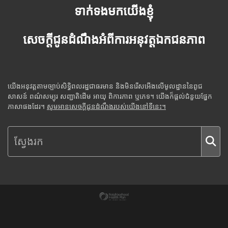
ទាក់ទងមកយើងខ្ញុំ
សេចក្តីជូនដំណឹងអំពីការអនុវត្តឯកជនភាព
យើងអនុវត្តតាមច្បាប់សិទ្ធិពលរដ្ឋជាធរមាន និងមិនរើសអើងលើមូលដ្ឋាននៃពូជ
សាសន៍ ពណ៌សម្បុរ សញ្ជាតិដើម អាយុ ពិការភាព ឬភេទ។ យើងក៏ផ្តល់ជំនួយផ្នែក
ភាសាផងដែរ។
សូមអានសេចក្តីជូនដំណឹងរបស់យើងនៅទីនេះ។