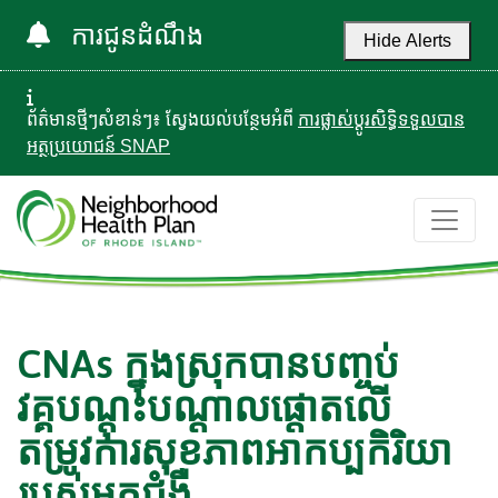
ការជូនដំណឹង
Hide Alerts
ព័ត៌មានថ្មីៗសំខាន់ៗ៖ ស្វែងយល់បន្ថែមអំពី
ការផ្លាស់ប្តូរសិទ្ធិទទួលបាន
អត្ថប្រយោជន៍ SNAP
CNAs ក្នុងស្រុកបានបញ្ចប់
វគ្គបណ្តុះបណ្តាលផ្តោតលើ
តម្រូវការសុខភាពអាកប្បកិរិយា
របស់អ្នកជំងឺ