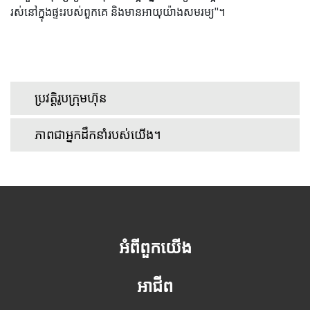
រស់នៅក្នុងផ្ទះរបស់ពួកគេ និងមានអាយុយ៉ាងសមរម្យ"។
ប្រវត្តិរូបក្រុមហ៊ុន
ភាពជាអ្នកដឹកនាំរបស់យើង។
អំពីពួកយើង
អាជីព