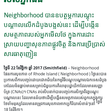
Neighborhood បានឧបត្ថម្ភការបណ្តុះ
បណ្តាលលើកដំបូងបង្អស់នេះ ដើម្បីបង្កើន
សមត្ថភាពរបស់អ្នកមើលថែ ក្នុងការដោះ
ស្រាយបញ្ហាសុខភាពផ្លូវចិត្ត និងការប្រើប្រាស់
សារធាតុញៀន
ថ្ងៃទី 22 ខែវិច្ឆិកា ឆ្នាំ 2017 (Smithfield)
– Neighborhood
ផែនការសុខភាព of Rhode Island ( Neighborhood ) ថ្ងៃនេះបាន
ប្រកាសពីការបញ្ចប់ដោយជោគជ័យនៃកម្មវិធីបណ្តុះបណ្តាលឯកទេសដំបូង
គេដែលមិនធ្លាប់មានសម្រាប់ជំនួយការគិលានុបដ្ឋាយិកាដែលមានសញ្ញា
ប័ត្រ (CNAs)។ CNAs រាប់សិបនាក់បានបញ្ចប់ការសិក្សាពីវគ្គបណ្តុះ
បណ្តាលនេះ ដែលមានន័យថាដើម្បីបង្កើនសមត្ថភាពរបស់ពួកគេក្នុងការ
ថ្ងៃទី
ថែទាំមនុស្សដែលមានតម្រូវការសុខភាពអាកប្បកិរិយាសំខាន់ៗនៅ
18 ខែវិច្ឆិកា។