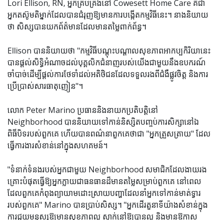
Lori Ellison, RN, អ្នកគ្រប់គ្រងនៅ Cowesett Home Care គឺជា
អ្នកតស៊ូមតិម្នាក់ដែលបានជំរុញឱ្យមានការបង្កើតកម្មវិធីនេះ។ នាង​និយាយ​
ថា សិស្ស​បាន​យក​ព័ត៌មាន​ដែល​មាន​តម្លៃ​ពាក់ព័ន្ធ។
Ellison បាននិយាយថា "កម្មវិធីបណ្តុះបណ្តាលសុខភាពអាកប្បកិរិយានេះ
បានផ្តល់សិទ្ធិអំណាចដល់បុគ្គលិកជំនាញរបស់យើងជាមួយនឹងឧបករណ៍
ចាំបាច់ដើម្បីផ្តល់ការថែទាំដល់អតិថិជនដែលទទួលរងពីជំងឺផ្លូវចិត្ត និងការ
ប្រើប្រាស់សារធាតុញៀន"។
លោក Peter Marino ប្រធាននិងនាយកប្រតិបត្តិនៅ
Neighborhood បាននិយាយទៅកាន់និស្សិតបញ្ចប់ការសិក្សានៅឯ
ពិធីបិទរបស់ពួកគេ ហើយបានពណ៌នាពួកគេថាជា "អ្នកត្រួសត្រាយ" ដែល
ធ្វើការងារសំខាន់នៅក្នុងសហគមន៍។
"ទំនាក់ទំនងរបស់អ្នកជាមួយ Neighborhood សមាជិកដែលងាយរង
គ្រោះបំផុតធ្វើឱ្យអ្នកក្លាយជាធនធានដ៏មានតម្លៃសម្រាប់ពួកគេ នៅពេល
ដែលពួកគេកំពុងព្យាយាមដោះស្រាយបញ្ហាដែលនាំអ្នកទៅកាន់មាត់ទ្វារ
របស់ពួកគេ" Marino បានប្រាប់សិស្ស។ "អ្នកដើរតួនាទីយ៉ាងសំខាន់ក្នុង
ការជួយមនុស្សឱ្យមានសុខភាពល្អ ស្នាក់នៅឱ្យបានល្អ និងមានឱកាស