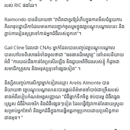
របស់ RIC ផងដែរ។
Raimondo បាននិយាយថា "វាពិតជាគួរឱ្យរំភើបក្នុងការមើលជំនួយការ
គិលានុបដ្ឋាយិកាដែលមានការបញ្ជាក់ចូលរួមក្នុងវគ្គបណ្តុះបណ្តាលនេះ និង
ភ្ជាប់ការរៀនសូត្រទៅកាន់អ្នកជំងឺរបស់ពួកគេ"។
Gail Cline ដែលជា CNAs ម្នាក់ដែលបានបញ្ចប់វគ្គបណ្តុះបណ្តាល
បានហៅបទពិសោធន៍ទាំងមូលថាជា "ធនធានដ៏អស្ចារ្យ" នៅពេលនិយាយ
អំពី "ការយល់ដឹងកាន់តែប្រសើរឡើង និងជួយអតិថិជនរបស់ខ្ញុំ ក៏ដូចជា
សមាជិកគ្រួសារ និងមនុស្សទូទៅផ្សេងទៀត" ។
និស្សិតបញ្ចប់ការសិក្សាម្នាក់ទៀតឈ្មោះ Arelis Almonte បាន
និយាយថា វគ្គបណ្តុះបណ្តាលនេះបានផ្តល់ព័ត៌មានចាំបាច់ជាច្រើនរបស់
នាងអំពីរបៀបកំណត់អត្តសញ្ញាណ “ជំងឺធ្លាក់ទឹកចិត្ត ថប់បារម្ភ ជំងឺវង្វេង
ស្ត្រេស ជំងឺវិកលចរិក និងជំងឺផ្សេងៗទៀត ដែលធ្វើឱ្យវាកាន់តែងាយស្រួល
សម្រាប់អ្នកថែទាំ និងអ្នកជំងឺក្នុងការធ្វើអន្តរកម្មប្រកបដោយប្រសិទ្ធភាព
ជាងមុន។ ”