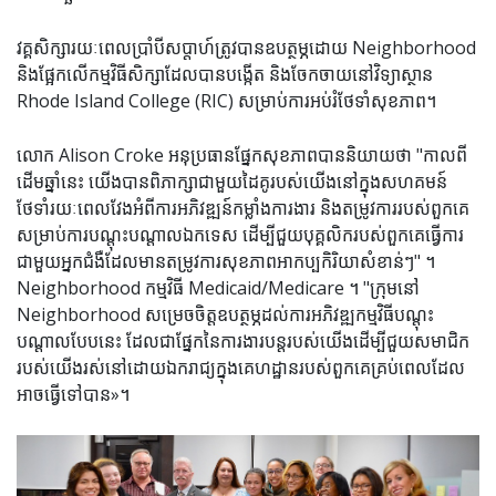
វគ្គសិក្សារយៈពេលប្រាំបីសប្តាហ៍ត្រូវបានឧបត្ថម្ភដោយ Neighborhood
និងផ្អែកលើកម្មវិធីសិក្សាដែលបានបង្កើត និងចែកចាយនៅវិទ្យាស្ថាន
Rhode Island College (RIC) សម្រាប់ការអប់រំថែទាំសុខភាព។
លោក Alison Croke អនុប្រធានផ្នែកសុខភាពបាននិយាយថា "កាលពី
ដើមឆ្នាំនេះ យើងបានពិភាក្សាជាមួយដៃគូរបស់យើងនៅក្នុងសហគមន៍
ថែទាំរយៈពេលវែងអំពីការអភិវឌ្ឍន៍កម្លាំងការងារ និងតម្រូវការរបស់ពួកគេ
សម្រាប់ការបណ្តុះបណ្តាលឯកទេស ដើម្បីជួយបុគ្គលិករបស់ពួកគេធ្វើការ
ជាមួយអ្នកជំងឺដែលមានតម្រូវការសុខភាពអាកប្បកិរិយាសំខាន់ៗ" ។
Neighborhood កម្មវិធី Medicaid/Medicare ។ "ក្រុមនៅ
Neighborhood សម្រេច​ចិត្ត​ឧបត្ថម្ភ​ដល់​ការ​អភិវឌ្ឍ​កម្មវិធី​បណ្តុះ
បណ្តាល​បែប​នេះ ដែល​ជា​ផ្នែក​នៃ​ការងារ​បន្ត​របស់​យើង​ដើម្បី​ជួយ​សមាជិក​
របស់​យើង​រស់នៅ​ដោយ​ឯករាជ្យ​ក្នុង​គេហដ្ឋាន​របស់​ពួកគេ​គ្រប់​ពេល​ដែល​
អាច​ធ្វើ​ទៅ​បាន»។