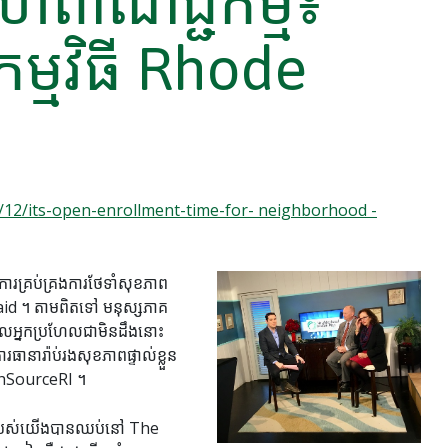
ំហពាណិជ្ជកម្ម៖
ម្មវិធី Rhode
/12/its-open-enrollment-time-for- neighborhood -
ារគ្រប់គ្រងការថែទាំសុខភាព
aid ។ តាមពិតទៅ មនុស្សភាគ
ដែលអ្នកប្រហែលជាមិនដឹងនោះ
នារ៉ាប់រងសុខភាពផ្ទាល់ខ្លួន
lthSourceRI ។
្សាររបស់យើងបានឈប់នៅ The