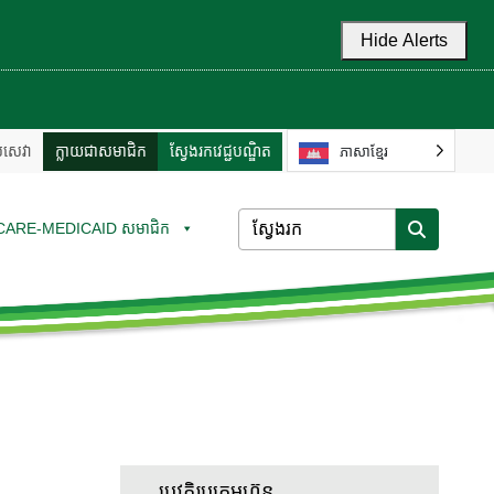
Hide Alerts
ល់សេវា
ក្លាយជាសមាជិក
ស្វែងរកវេជ្ជបណ្ឌិត
ភាសាខ្មែរ
CARE-MEDICAID សមាជិក
ប្រវត្តិរូបក្រុមហ៊ុន