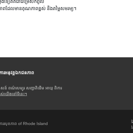
្តងទៀតគឺជាជម្រើសកំពូល
សុខភាពដែលមានគុណភាពខ្ពស់ និងតម្លៃសមរម្យ។
ីការអនុវត្តឯកជនភាព
ាសន៍ ពណ៌សម្បុរ សញ្ជាតិដើម អាយុ ពិការ
បស់យើងនៅទីនេះ។
អ
ារសុខភាព of Rhode Island
ស