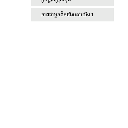
ភាពជាអ្នកដឹកនាំរបស់យើង។