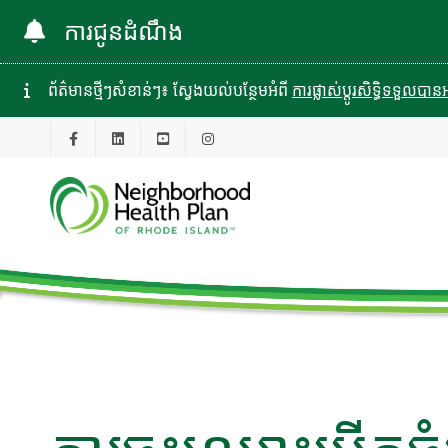
ការជូនដំណឹង
ព័ត៌មានថ្មីៗសំខាន់ៗ៖ ស្វែងយល់បន្ថែមអំពី
ការផ្លាស់ប្តូរសិទ្ធិទទួល