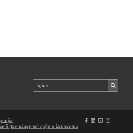
្នកបង្កើត
េចក្តីថ្លែងការណ៍ផ្នែកច្បាប់ សុវត្ថិភាព និងឯកជនភាព