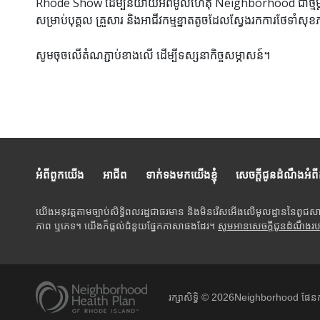
Rhode Show ដើម្បីនិយាយអំពីមូលហេតុ Neighborhood ជាថ្មីម
សម្រាប់បុគ្គល គ្រួសារ និងអាជីវកម្មខ្នាតតូចដែលស្វែងរកការថែទាំ
សូមចុចលើតំណភ្ជាប់ខាងលើ ដើម្បីទស្សនាកិច្ចសម្ភាសន៍។
អំពីពួកយើង
អាជីព
ទាក់ទងមកយើងខ្ញុំ
សេចក្តីជូនដំណឹងអំព
យើងអនុវត្តតាមច្បាប់សិទ្ធិពលរដ្ឋជាធរមាន និងមិនរើសអើងលើមូលដ្ឋាននៃពូជស
ភាព ឬភេទ។ យើងក៏ផ្តល់ជំនួយផ្នែកភាសាផងដែរ។
សូមអានសេចក្តីជូនដំណឹងរ
រក្សាសិទ្ធិ ©
2026
Neighborhood ផែនក