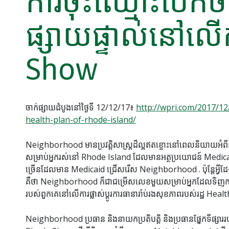
ការចុះឈ្មោះបើកច
ផ្សាយផ្ទាល់នៅលើក
Show
ចាក់ផ្សាយដំបូងនៅថ្ងៃទី 12/12/17៖
http://wpri.com/2017/12
health-plan-of-rhode-island/
Neighborhood មានប្រវតិ្តសាស្រ្តដ៏ល្អឥតខ្ចោះនៅពេលនិយាយអំពីក
សម្រាប់អ្នករស់នៅ Rhode Island ដែលមានអត្ថប្រយោជន៍ Medic
ច្រើនដែលមាន Medicaid ជ្រើសរើស Neighborhood . ប៉ុន្តែអ្វី
គឺថា Neighborhood ក៏ជាជម្រើសលេខមួយសម្រាប់អ្នកដែលទិញការធា
របស់ពួកគេនៅលើការផ្លាស់ប្តូរការធានារ៉ាប់រងសុខភាពរបស់រដ្ឋ Hea
Neighborhood ប្រធាន និងនាយកប្រតិបត្តិ និងប្រធានផ្នែកទីផ