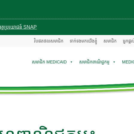
បានអត្ថប្រយោជន៍ SNAP
វិបផតថលសមាជិក
ទាក់ទងមកយើងខ្ញុំ
សមាជិក
អ្នកផ្ត
សមាជិក MEDICAID
សមាជិកពាណិជ្ជកម្ម
MEDI