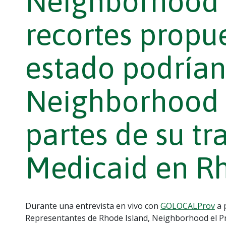
Neighborhood 
recortes propue
estado podrían
Neighborhood 
partes de su tr
Medicaid en Rh
Durante una entrevista en vivo con
GOLOCALProv
a 
Representantes de Rhode Island, Neighborhood el Pre