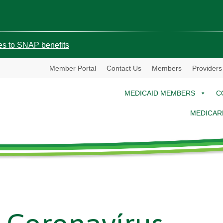
ges to SNAP benefits
Member Portal
Contact Us
Members
Providers
MEDICAID MEMBERS
C
MEDICAR