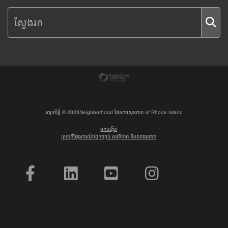
រក្សាសិទ្ធិ ©
2026
Neighborhood ផែនការសុខភាព of Rhode Island
អ្នកបង្កើត
សេចក្តីថ្លែងការណ៍ផ្នែកច្បាប់ សុវត្ថិភាព និងឯកជនភាព