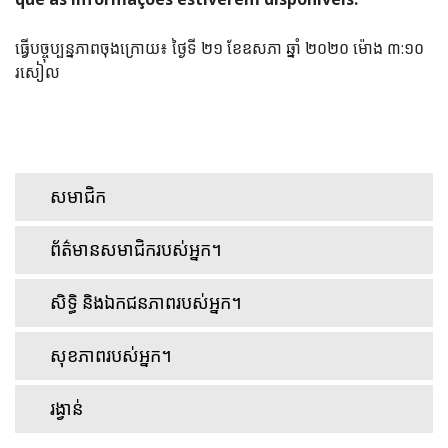
ធ្វើបច្ចុប្បន្នភាពចុងក្រោយ៖
ថ្ងៃទី ២១ ខែឧសភា ឆ្នាំ ២០២០ ម៉ោង ៣:១០
រសៀល
សមាជិក
ព័ត៌មានសមាជិករបស់អ្នក។
សិទ្ធិ និងឯកជនភាពរបស់អ្នក។
សុខភាពរបស់អ្នក។
រង្វាន់