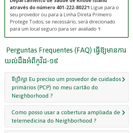
Departamento de Saúde de Rhode Island
através do número
401-222-8022។
Ligue para o
seu provedor ou para a Linha Direta Primeiro
Protege Todos; se necessário, será direcionado
para um local seguro para ser avaliado ។
Perguntas Frequentes (FAQ) ធ្វើ​ឱ្យ​មាន​ការ​
យល់​ដឹង​អំពី​កូវីដ-១៩
ទីប្រឹក្សា Eu preciso um provedor de cuidados
primários (PCP) no meu cartão do
Neighborhood ?
Como posso usar a cobertura ampliada de
telemedicina do Neighborhood ?