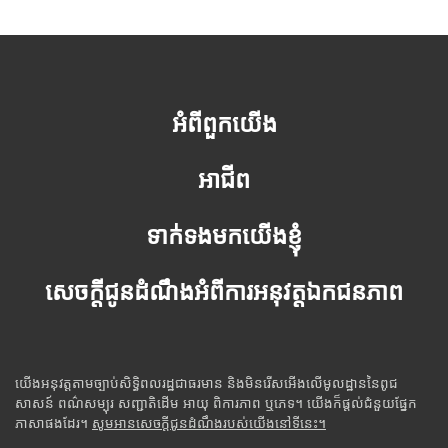
អំពីពួកយើង
អាជីព
ទាក់ទងមកយើងខ្ញុំ
សេចក្តីជូនដំណឹងអំពីការអនុវត្តឯកជនភាព
យើងអនុវត្តតាមច្បាប់សិទ្ធិពលរដ្ឋជាធរមាន និងមិនរើសអើងលើមូលដ្ឋាននៃពូជ
សាសន៍ ពណ៌សម្បុរ សញ្ជាតិដើម អាយុ ពិការភាព ឬភេទ។ យើងក៏ផ្តល់ជំនួយផ្នែក
ភាសាផងដែរ។
សូមអានសេចក្តីជូនដំណឹងរបស់យើងនៅទីនេះ។