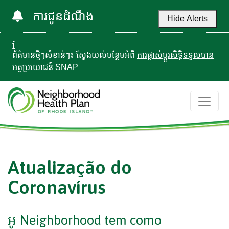
ការជូនដំណឹង
Hide Alerts
ព័ត៌មានថ្មីៗសំខាន់ៗ៖ ស្វែងយល់បន្ថែមអំពី
ការផ្លាស់ប្តូរសិទ្ធិទទួលបាន
អត្ថប្រយោជន៍ SNAP
Atualização do
Coronavírus
អូ Neighborhood tem como