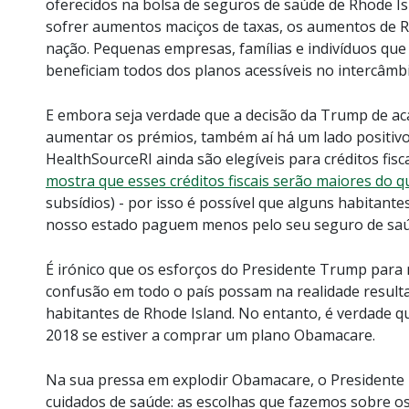
oferecidos na bolsa de seguros de saúde de Rhode Is
sofrer aumentos maciços de taxas, os aumentos de 
nação. Pequenas empresas, famílias e indivíduos qu
beneficiam todos dos planos acessíveis no intercâmb
E embora seja verdade que a decisão da Trump de ac
aumentar os prémios, também aí há um lado positivo
HealthSourceRI ainda são elegíveis para créditos fisca
mostra que esses créditos fiscais serão maiores do 
subsídios) - por isso é possível que alguns habitan
nosso estado paguem menos pelo seu seguro de saú
É irónico que os esforços do Presidente Trump para 
confusão em todo o país possam na realidade result
habitantes de Rhode Island. No entanto, é verdade q
2018 se estiver a comprar um plano Obamacare.
Na sua pressa em explodir Obamacare, o Presidente
cuidados de saúde: as escolhas que fazemos sobre o