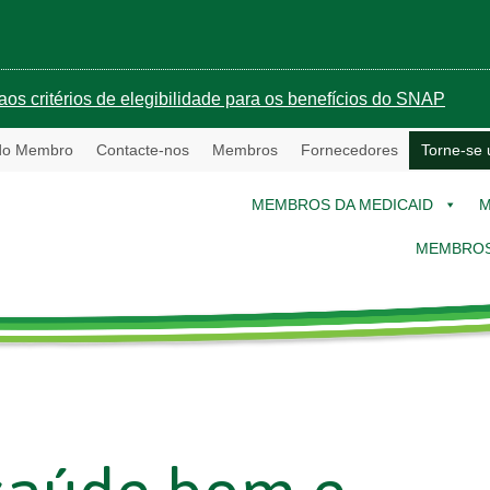
aos critérios de elegibilidade para os benefícios do SNAP
 do Membro
Contacte-nos
Membros
Fornecedores
Torne-se
MEMBROS DA MEDICAID
M
MEMBROS