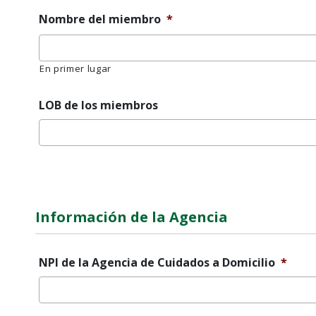
oblicua
Nombre del miembro
*
DD
barra
oblicua
En primer lugar
AAAA
LOB de los miembros
Mensaje
de
error
Información de la Agencia
NPI de la Agencia de Cuidados a Domicilio
*