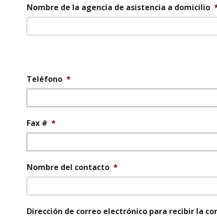
Nombre de la agencia de asistencia a domicilio
Mensaje
de
error
Teléfono
*
Fax #
*
Nombre del contacto
*
Dirección de correo electrónico para recibir la co