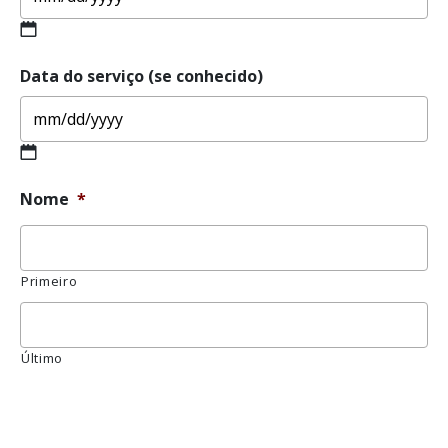
MM
Data do serviço (se conhecido)
slash
DD
slash
YYYY
MM
Nome
*
slash
DD
slash
YYYY
Primeiro
Último
Mensagem
de
erro