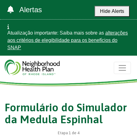
Alertas
Hide Alerts
Atualização importante: Saiba mais sobre as
alterações
aos critérios de elegibilidade para os benefícios do
SNAP
Formulário do Simulador
da Medula Espinhal
Etapa
1
de
4