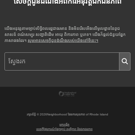
សេចក្តីជូនដំណឹងអំពីការអនុវត្តឯកជនភាព
យើងអនុវត្តតាមច្បាប់សិទ្ធិពលរដ្ឋជាធរមាន និងមិនរើសអើងលើមូលដ្ឋាននៃពូជ
សាសន៍ ពណ៌សម្បុរ សញ្ជាតិដើម អាយុ ពិការភាព ឬភេទ។ យើងក៏ផ្តល់ជំនួយផ្នែក
ភាសាផងដែរ។
សូមអានសេចក្តីជូនដំណឹងរបស់យើងនៅទីនេះ។
រក្សាសិទ្ធិ ©
2026
Neighborhood ផែនការសុខភាព of Rhode Island
អ្នកបង្កើត
សេចក្តីថ្លែងការណ៍ផ្នែកច្បាប់ សុវត្ថិភាព និងឯកជនភាព