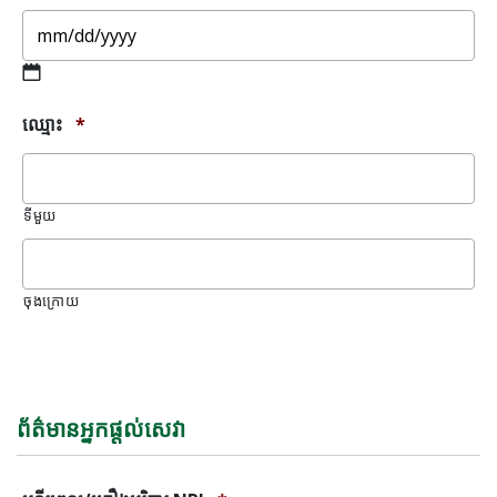
DD
slash
YYYY
MM
ឈ្មោះ
*
slash
DD
slash
YYYY
ទីមួយ
ចុងក្រោយ
សារ
កំហុស
ព័ត៌មានអ្នកផ្តល់សេវា