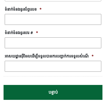
ទំនាក់ទំនងទូរស័ព្ទលេខ
*
ទំនាក់ទំនងទូរសារ #
*
អាសយដ្ឋានអ៊ីមែលដើម្បីទទួលបានការបញ្ជាក់ការទទួលសំណើ
*