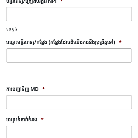
មន្ទីរពេទ្យ/គ្រឿងបរិក្ខារ NPI
*
១០ ខ្ទង់
ឈ្មោះមន្ទីរពេទ្យ/កន្លែង (កន្លែងដែលដំណើរការនឹងប្រព្រឹត្តទៅ)
*
សារ
កំហុស
ការបញ្ជាទិញ MD
*
ឈ្មោះទំនាក់ទំនង
*