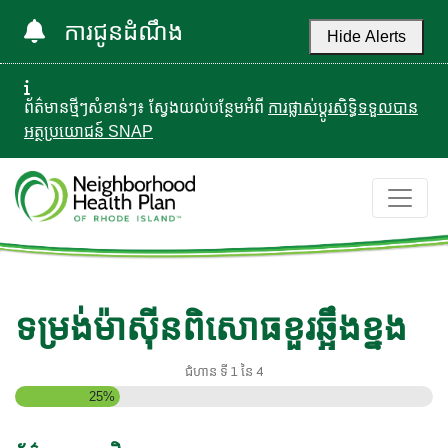
ការជូនដំណឹង
Hide Alerts
ព័ត៌មានថ្មីៗសំខាន់ៗ៖ ស្វែងយល់បន្ថែមអំពី
ការផ្លាស់ប្តូរសិទ្ធិទទួលបាន
អត្ថប្រយោជន៍ SNAP
ទម្រង់ម៉ាស៊ីនពិសោធខួរឆ្អឹងខ្នង
ជំហាន
ទី 1
នៃ
4
25%