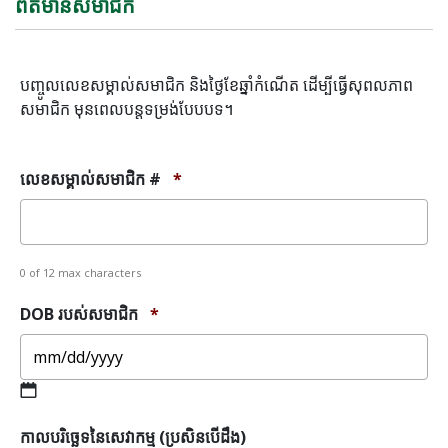
ព័ត៌មានសមាជិក
បញ្ចូលលេខសម្គាល់សមាជិក និងថ្ងៃខែឆ្នាំកំណើត ដើម្បីធ្វើសុពលភាព
សមាជិក មុនពេលបន្តទម្រង់បែបបទ។
លេខសម្គាល់សមាជិក #
*
0 of 12 max characters
DOB របស់សមាជិក
*
MM
កាលបរិច្ឆេទនៃសេវាកម្ម (ប្រសិនបើដឹង)
slash