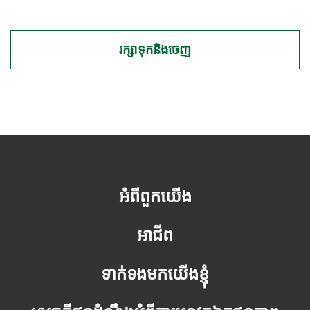
រក្សាទុកនិងចេញ
អំពីពួកយើង
អាជីព
ទាក់ទងមកយើងខ្ញុំ