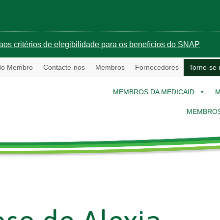
aos critérios de elegibilidade para os benefícios do SNAP
 do Membro
Contacte-nos
Membros
Fornecedores
Torne-se
MEMBROS DA MEDICAID
M
MEMBROS