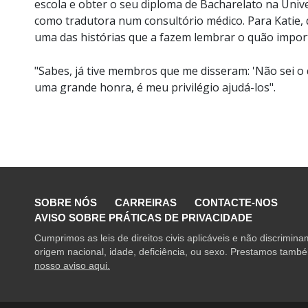
escola e obter o seu diploma de Bacharelato na Unive
como tradutora num consultório médico. Para Katie,
uma das histórias que a fazem lembrar o quão import
"Sabes, já tive membros que me disseram: 'Não sei o qu
uma grande honra, é meu privilégio ajudá-los".
SOBRE NÓS
CARREIRAS
CONTACTE-NOS
AVISO SOBRE PRÁTICAS DE PRIVACIDADE
Cumprimos as leis de direitos civis aplicáveis e não discrimin
origem nacional, idade, deficiência, ou sexo. Prestamos também
nosso aviso aqui.