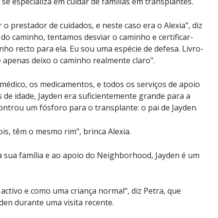
se especializa em cuidar de famílias em transplantes.
 o prestador de cuidados, e neste caso era o Alexia", diz
 do caminho, tentamos desviar o caminho e certificar-
ho recto para ela. Eu sou uma espécie de defesa. Livro-
 apenas deixo o caminho realmente claro".
édico, os medicamentos, e todos os serviços de apoio
s de idade, Jayden era suficientemente grande para a
ncontrou um fósforo para o transplante: o pai de Jayden.
is, têm o mesmo rim", brinca Alexia.
 da sua família e ao apoio do Neighborhood, Jayden é um
e activo e como uma criança normal", diz Petra, que
den durante uma visita recente.