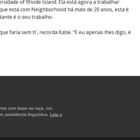
rsidade of Rhode Island. Ela está agora a trabalhar
 que está com Neighborhood há mais de 20 anos, esta é
ante é o seu trabalho.
e faria sem ti', recorda Katie. "E eu apenas lhes digo, é
amos com base na raça, cor,
 assistência linguística.
Leia o