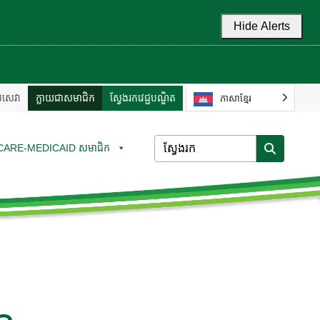
Hide Alerts
ល់សេវា
ក្លាយជាសមាជិក
ស្វែងរកវេជ្ជបណ្ឌិត
ភាសាខ្មែរ
CARE-MEDICAID សមាជិក