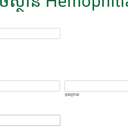
សថស្ថាន Hemophili
ចុងក្រោយ