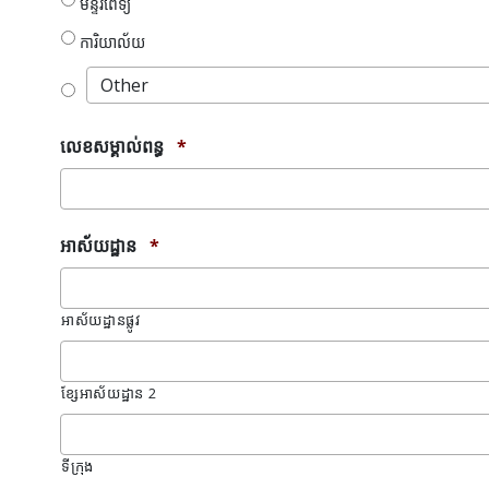
មន្ទីរពេទ្យ
ការិយាល័យ
លេខសម្គាល់ពន្ធ
*
អាស័យដ្ឋាន
*
អាស័យដ្ឋានផ្លូវ
ខ្សែអាស័យដ្ឋាន 2
ទីក្រុង