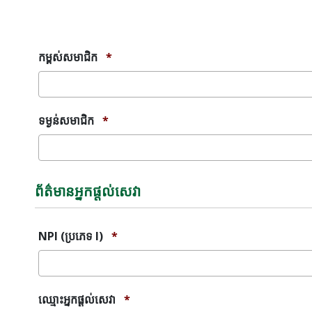
សារ
កំហុស
កម្ពស់សមាជិក
*
ទម្ងន់សមាជិក
*
ព័ត៌មានអ្នកផ្តល់សេវា
NPI (ប្រភេទ I)
*
ឈ្មោះអ្នកផ្តល់សេវា
*