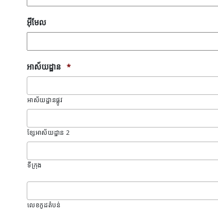
អ៊ីមែល
អាស័យដ្ឋាន
*
អាស័យដ្ឋានផ្លូវ
ខ្សែអាស័យដ្ឋាន 2
ទីក្រុង
លេខ​កូដ​តំបន់