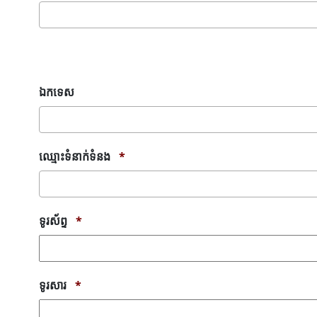
សារ
កំហុស
ឯកទេស
ឈ្មោះទំនាក់ទំនង
*
ទូរស័ព្ទ
*
ទូរសារ
*