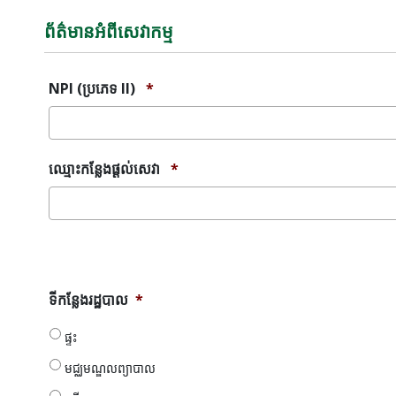
ព័ត៌មានអំពីសេវាកម្ម
NPI (ប្រភេទ II)
*
ឈ្មោះកន្លែងផ្តល់សេវា
*
សារ
កំហុស
ទី
ទីកន្លែងរដ្ឋបាល
*
កន្លែង
រដ្ឋបាល
ផ្ទះ
*
មជ្ឈមណ្ឌលព្យាបាល