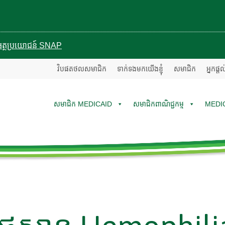
បានអត្ថប្រយោជន៍ SNAP
វិបផតថលសមាជិក
ទាក់ទងមកយើងខ្ញុំ
សមាជិក
អ្នកផ្ត
សមាជិក MEDICAID
សមាជិកពាណិជ្ជកម្ម
MEDI