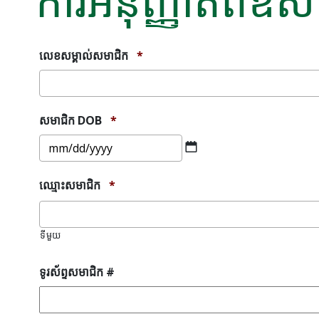
ការអនុញ្ញាតពីឱ
លេខសម្គាល់សមាជិក
*
សមាជិក DOB
*
MM
slash
DD
ឈ្មោះសមាជិក
*
slash
YYYY
ទីមួយ
ទូរស័ព្ទសមាជិក #