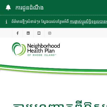
ការជូនដំណឹង
ព័ត៌មានថ្មីៗសំខាន់ៗ៖ ស្វែងយល់បន្ថែមអំពី
ការផ្លាស់ប្តូរសិទ្ធិទទួល