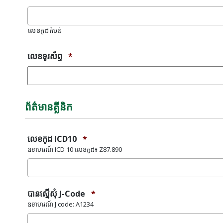
លេខ​កូដ​តំបន់
លេខទូរស័ព្ទ
*
ព័ត៌មានគ្លីនិក
លេខកូដ ICD10
*
ឧទាហរណ៍ ICD 10 លេខកូដ៖ Z87.890
បានស្នើសុំ J-Code
*
ឧទាហរណ៍ J code: A1234