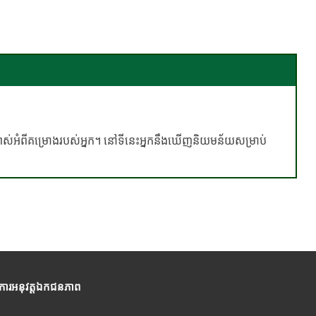
្បាស់អំពីគម្រោងរបស់អ្នក។ នៅទីនេះអ្នកនឹងឃើញនិយមន័យសម្រាប់
ីការអនុវត្តឯកជនភាព