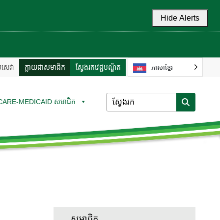
Hide Alerts
ល់សេវា
ក្លាយជាសមាជិក
ស្វែងរកវេជ្ជបណ្ឌិត
ភាសាខ្មែរ
CARE-MEDICAID សមាជិក
សមាជិក