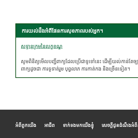
ការយល់ដឹងអំពីផែនការសុខភាពរបស់អ្នក។
សទ្ទានុក្រមនៃលក្ខខណ្ឌ
សូមពិនិត្យមើលបញ្ជីពាក្យដែលប្រើជាទូទៅនេះ ដើម្បីយល់កាន់តែច
ពាក្យដូចជា ការទូទាត់រួម បុព្វលាភ ការកាត់កង និងច្រើនទៀត។
អំពីពួកយើង
អាជីព
ទាក់ទងមកយើងខ្ញុំ
សេចក្តីជូនដំណឹងអំព