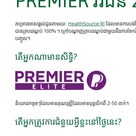
PREMIER វរជន 
គម្រោងមាសផ្តល់ជូនតាមរយៈ
HealthSource RI
ដែលមានការបង់ថ្លៃ
បានគ្របដណ្តប់ 100% ។ ក្រៅបណ្តាញគ្របដណ្តប់ជាមួយនឹងការចែ
បញ្ចូល។
តើអ្នកណាមានសិទ្ធិ?
និយោជកតូចៗដែលមានគុណវុឌ្ឍិដែលមានបុគ្គលិកពី 2-50 នាក់។
តើអ្នកត្រូវការជំនួយអ្វីខ្លះនៅថ្ងៃនេះ?