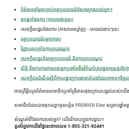
ព័ត៌មានតម្លៃសម្រាប់អត្ថប្រយោជន៍ឱសថស្ថានរបស់អ្នក។
សង្ខេបផែនការ (ភាសាអង់គ្លេស)
សេចក្តីសង្ខេបផែនការ (ភាសាអេស្ប៉ាញ) - មកដល់ឆាប់ៗនេះ
អត្ថប្រយោជន៍ធ្មេញកុមារ
វិញ្ញាបនបត្រនៃការគ្របដណ្តប់
សេចក្តីសង្ខេបនៃអត្ថប្រយោជន៍ និងការគ្របដណ្តប់
សិទ្ធិ និងការការពាររបស់អ្នកប្រឆាំងនឹងវិក័យប័ត្រវេជ្ជសាស្ត្រគួរឱ្យភ្ញ
សេចក្តីជូនដំណឹងស្តីពីការបង្ហាញការធានារ៉ាប់រងដែលអាចទុកចិត្ត
អាន​ព្រឹត្តិបត្រ​ព័ត៌មាន​សមាជិក​ប្រចាំ​ត្រីមាស​ចុងក្រោយ​បង្អស់​របស់​យ
សមាជិកដែលបានចុះឈ្មោះចូលរៀន PREMIER Elite សម្រាប់ឆ្នាំអត
សំណួរអំពីផែនការរបស់អ្នក? យើងរីករាយក្នុងការជួយ។
ទូរស័ព្ទមកយើងថ្ងៃនេះតាមលេខ 1-855-321-9244។