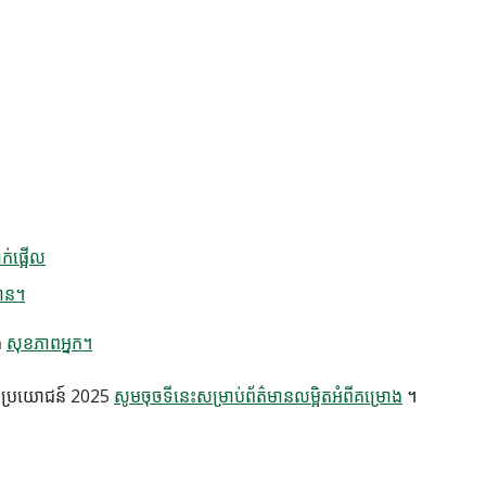
ាក់ផ្អើល
បាន។
ើង
សុខភាពអ្នក​។
្ថប្រយោជន៍ 2025
សូមចុចទីនេះសម្រាប់ព័ត៌មានលម្អិតអំពីគម្រោង
។