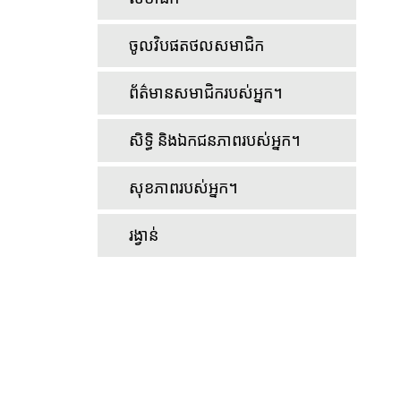
ចូលវិបផតថលសមាជិក
ព័ត៌មានសមាជិករបស់អ្នក។
សិទ្ធិ និងឯកជនភាពរបស់អ្នក។
សុខភាពរបស់អ្នក។
រង្វាន់