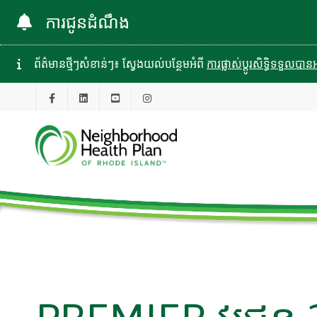
ការជូនដំណឹង
ព័ត៌មានថ្មីៗសំខាន់ៗ៖ ស្វែងយល់បន្ថែមអំពី
ការផ្លាស់ប្តូរសិទ្ធិទទួល