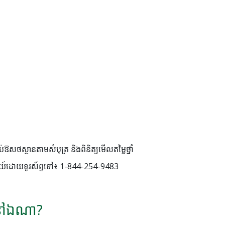
ប់ឱសថស្ថានតាមសំបុត្រ និងពិនិត្យមើលតម្លៃថ្នាំ
ណីយ៍ដោយទូរស័ព្ទទៅ៖ 1-844-254-9483
ុំនៅឯណា?