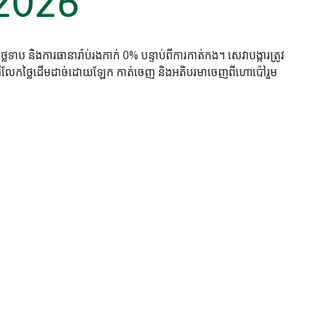
2026
ទាប និងការធានារ៉ាប់រងកាក់ 0% បន្ទាប់ពីការកាត់កង។ សេវាបង្ការត្រូវ
ករំលែកថ្លៃដើមដាច់ដោយឡែក កាត់ចេញ និងអតិបរមាចេញពីហោប៉ៅរួម