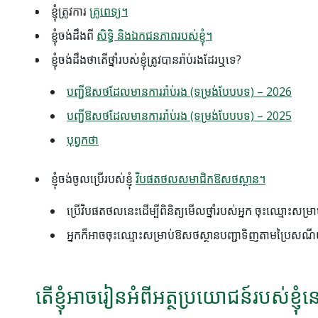
ខ្ញុំត្រូវការ
គ្រូពេទ្យ។
ខ្ញុំចង់ដឹងពី
សិទ្ធិ និងឯកជនភាពរបស់ខ្ញុំ។
ខ្ញុំ​ចង់​ដឹង​ថា​តើ​ថ្នាំ​របស់​ខ្ញុំ​ត្រូវ​បាន​រ៉ាប់រង​ដែរ​ឬ​ទេ?
បញ្ជីឱសថដែលមានការរ៉ាប់រង (ទម្រង់បែបបទ) – 2026
បញ្ជីឱសថដែលមានការរ៉ាប់រង (ទម្រង់បែបបទ) – 2025
បុព្វកថា
ខ្ញុំចង់ចូលប្រើរបស់ខ្ញុំ
វិបផតថលសមាជិកឱសថស្ថាន។
ប្រើវិបផតថលនេះដើម្បីពិនិត្យមើលថ្នាំរបស់អ្នក ចុះឈ្មោះសម្រា
អ្នកក៏អាចចុះឈ្មោះសម្រាប់ឱសថស្ថានបញ្ជាទិញតាមប្រៃស
តើខ្ញុំអាចរៀនអំពីអត្ថប្រយោជន៍របស់ខ្ញ