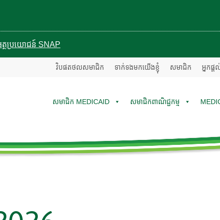
បានអត្ថប្រយោជន៍ SNAP
វិបផតថលសមាជិក
ទាក់ទងមកយើងខ្ញុំ
សមាជិក
អ្នកផ្ត
សមាជិក MEDICAID
សមាជិកពាណិជ្ជកម្ម
MEDI