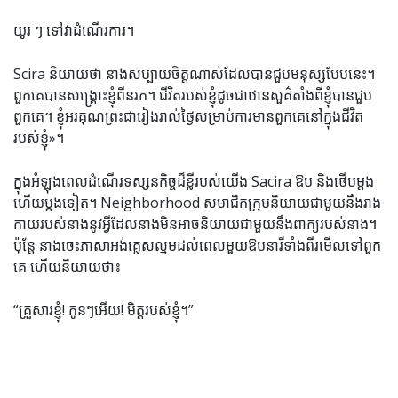
យូរ ៗ ទៅវាដំណើរការ។
Scira និយាយ​ថា នាង​សប្បាយ​ចិត្ត​ណាស់​ដែល​បាន​ជួប​មនុស្ស​បែប​នេះ។
ពួកគេបានសង្គ្រោះខ្ញុំពីនរក។ ជីវិតរបស់ខ្ញុំដូចជាឋានសួគ៌តាំងពីខ្ញុំបានជួប
ពួកគេ។ ខ្ញុំ​អរគុណ​ព្រះ​ជា​រៀង​រាល់​ថ្ងៃ​សម្រាប់​ការ​មាន​ពួក​គេ​នៅ​ក្នុង​ជីវិត​
របស់​ខ្ញុំ»។
ក្នុង​អំឡុង​ពេល​ដំណើរ​ទស្សនកិច្ច​ដ៏​ខ្លី​របស់​យើង Sacira ឱប និង​ថើប​ម្ដង​
ហើយ​ម្ដង​ទៀត។ Neighborhood សមាជិកក្រុមនិយាយជាមួយនឹងរាង
កាយរបស់នាងនូវអ្វីដែលនាងមិនអាចនិយាយជាមួយនឹងពាក្យរបស់នាង។
ប៉ុន្តែ នាង​ចេះ​ភាសា​អង់គ្លេស​ល្មម​ដល់​ពេល​មួយ​ឱប​នារី​ទាំង​ពីរ​មើល​ទៅ​ពួក​
គេ ហើយ​និយាយ​ថា៖
“គ្រួសារខ្ញុំ! កូនៗអើយ! មិត្តរបស់ខ្ញុំ។”