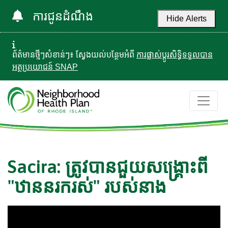
ការជូនដំណឹង
Hide Alerts
ព័ត៌មានថ្មីៗសំខាន់ៗ៖ ស្វែងយល់បន្ថែមអំពី
ការផ្លាស់ប្តូរសិទ្ធិទទួលបាន
អត្ថប្រយោជន៍ SNAP
Sacira: ត្រូវបានជួយសង្គ្រោះពី
"ឋាននរករស់" របស់នាង