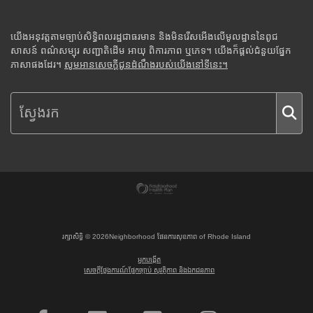
យើងអនុវត្តតាមច្បាប់សិទ្ធិពលរដ្ឋជាធរមាន និងមិនរើសអើងលើមូលដ្ឋាននៃពូជ
សាសន៍ ពណ៌សម្បុរ សញ្ជាតិដើម អាយុ ពិការភាព ឬភេទ។ យើងក៏ផ្តល់ជំនួយផ្នែក
ភាសាផងដែរ។
សូមអានសេចក្តីជូនដំណឹងរបស់យើងនៅទីនេះ។
រក្សាសិទ្ធិ ©
2026
Neighborhood ផែនការសុខភាព of Rhode Island
អ្នកបង្កើត
សេចក្តីថ្លែងការណ៍ផ្នែកច្បាប់ សុវត្ថិភាព និងឯកជនភាព