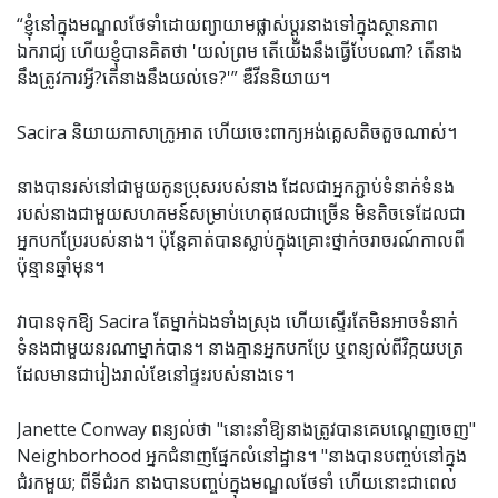
“ខ្ញុំ​នៅ​ក្នុង​មណ្ឌល​ថែទាំ​ដោយ​ព្យាយាម​ផ្លាស់​ប្តូរ​នាង​ទៅ​ក្នុង​ស្ថានភាព​
ឯករាជ្យ ហើយ​ខ្ញុំ​បាន​គិត​ថា 'យល់ព្រម តើ​យើង​នឹង​ធ្វើ​បែប​ណា? តើនាង
នឹងត្រូវការអ្វី?តើនាងនឹងយល់ទេ?'” ឌឺវីននិយាយ។
Sacira និយាយភាសាក្រូអាត ហើយចេះពាក្យអង់គ្លេសតិចតួចណាស់។
នាងបានរស់នៅជាមួយកូនប្រុសរបស់នាង ដែលជាអ្នកភ្ជាប់ទំនាក់ទំនង
របស់នាងជាមួយសហគមន៍សម្រាប់ហេតុផលជាច្រើន មិនតិចទេដែលជា
អ្នកបកប្រែរបស់នាង។ ប៉ុន្តែ​គាត់​បាន​ស្លាប់​ក្នុង​គ្រោះថ្នាក់​ចរាចរណ៍​កាលពី​
ប៉ុន្មាន​ឆ្នាំមុន។
វាបានទុកឱ្យ Sacira តែម្នាក់ឯងទាំងស្រុង ហើយស្ទើរតែមិនអាចទំនាក់
ទំនងជាមួយនរណាម្នាក់បាន។ នាង​គ្មាន​អ្នក​បកប្រែ ឬ​ពន្យល់​ពី​វិក្កយបត្រ​
ដែល​មាន​ជា​រៀងរាល់ខែ​នៅផ្ទះ​របស់​នាង​ទេ​។
Janette Conway ពន្យល់ថា "នោះនាំឱ្យនាងត្រូវបានគេបណ្តេញចេញ"
Neighborhood អ្នកជំនាញផ្នែកលំនៅដ្ឋាន។ "នាងបានបញ្ចប់នៅក្នុង
ជំរកមួយ; ពីទីជំរក នាងបានបញ្ចប់ក្នុងមណ្ឌលថែទាំ ហើយនោះជាពេល