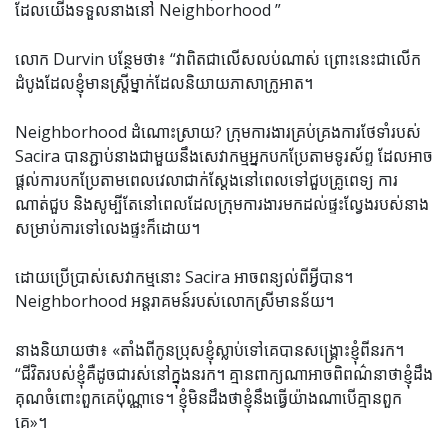
ដែលយើងទទួលនាងនៅ Neighborhood ”
លោក Durvin បន្ថែមថា៖ “វាពិតជាលើសលប់ណាស់ ព្រោះនេះជាលើក
ដំបូងដែលខ្ញុំមានស្ត្រីម្នាក់ដែលនិយាយភាសាក្រូអាត។
Neighborhood ដំណោះស្រាយ? ក្រុមការងារគ្រប់គ្រងការថែទាំរបស់
Sacira បានភ្ជាប់នាងជាមួយនឹងសេវាកម្មអ្នកបកប្រែតាមទូរស័ព្ទ ដែលអាច
ផ្តល់ការបកប្រែតាមពេលវេលាជាក់ស្តែងនៅពេលទៅជួបគ្រូពេទ្យ ការ
ណាត់ជួប និងសូម្បីតែនៅពេលដែលក្រុមការងារមកដល់ផ្ទះល្វែងរបស់នាង
សម្រាប់ការទៅលេងផ្ទះក៏ដោយ។
ដោយប្រើប្រាស់សេវាកម្មនោះ Sacira អាចពន្យល់ពីអ្វីបាន។
Neighborhood អន្តរាគមន៍របស់លោកស្រីមានន័យ។
នាង​និយាយ​ថា​៖ ​«​តាំង​ពី​កូន​ប្រុស​ខ្ញុំ​ស្លាប់​ទៅ​គេ​បាន​សង្គ្រោះ​ខ្ញុំ​ពី​នរក។
“ជីវិតរបស់ខ្ញុំគឺដូចជារស់នៅក្នុងនរក។ គ្មាន​ពាក្យ​ណា​អាច​ពិពណ៌នា​ថា​ខ្ញុំ​ដឹង​
គុណ​ចំពោះ​ពួកគេ​ប៉ុណ្ណា​ទេ។ ខ្ញុំ​មិន​ដឹង​ថា​ខ្ញុំ​នឹង​ធ្វើ​យ៉ាង​ណា​បើ​គ្មាន​ពួក​
គេ»។