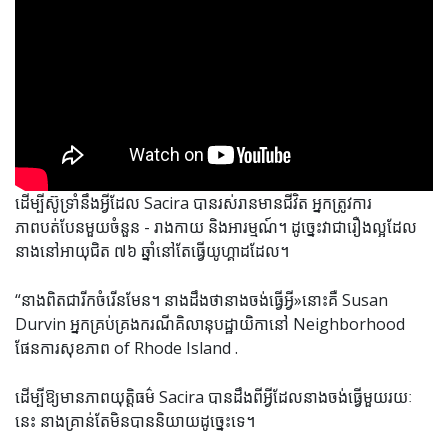
ដើម្បីស៊ូទ្រាំនឹងអ្វីដែល Sacira បានរស់រានមានជីវិត អ្នកត្រូវការ
ភាពបត់បែនមួយចំនួន - រាងកាយ និងអារម្មណ៍។ ដូច្នេះ​វា​ជា​រឿង​ល្អ​ដែល​
នាង​នៅ​អាយុ​ជិត ៧៦ ឆ្នាំ​នៅ​តែ​ធ្វើ​យូហ្គា​ដដែល។
“នាងពិតជារីកចំរើនមែន។ នាង​ដឹង​ថា​នាង​ចង់​ធ្វើ​អ្វី​»​នោះ​គឺ Susan
Durvin អ្នក​គ្រប់គ្រង​ករណី​គិលានុបដ្ឋាយិកា​នៅ Neighborhood
ផែនការសុខភាព of Rhode Island .
ដើម្បីឱ្យមានភាពយុត្តិធម៌ Sacira បានដឹងពីអ្វីដែលនាងចង់ធ្វើមួយរយៈ
នេះ នាងគ្រាន់តែមិនបាននិយាយដូច្នេះទេ។