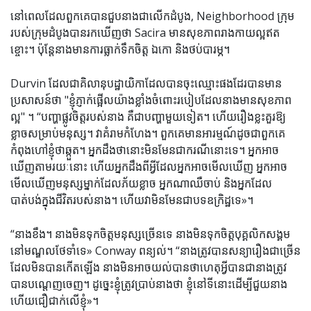
នៅពេលដែលពួកគេបានជួបនាងជាលើកដំបូង, Neighborhood ក្រុម​
របស់​ក្រុម​ដំបូង​បាន​រក​ឃើញ​ថា Sacira មាន​សុខភាព​រាង​កាយ​ល្អ​ឥត​
ខ្ចោះ។ ប៉ុន្តែនាងមានការធ្លាក់ទឹកចិត្ត ឯកោ និងថប់បារម្ភ។
Durvin ដែលជាគិលានុបដ្ឋាយិកាដែលបានចុះឈ្មោះផងដែរបានមាន
ប្រសាសន៍ថា "ខ្ញុំភ្ញាក់ផ្អើលយ៉ាងខ្លាំងចំពោះរបៀបដែលនាងមានសុខភាព
ល្អ" ។ “បញ្ហាផ្លូវចិត្តរបស់នាង គឺជាបញ្ហាមួយទៀត។ ហើយរឿងខ្លះគួរឱ្យ
ខ្លាចសម្រាប់មនុស្ស។ វាគំរាមកំហែង។ ពួកគេមានអារម្មណ៍ដូចជាពួកគេ
កំពុងហៅខ្ញុំថាឆ្កួត។ អ្នកដឹងថានោះមិនមែនជាករណីនោះទេ។ អ្នកអាច
ឃើញតាមរយៈនោះ ហើយអ្នកដឹងពីអ្វីដែលអ្នកអាចមើលឃើញ អ្នកអាច
មើលឃើញមនុស្សម្នាក់ដែលភ័យខ្លាច អ្នកណាឈឺចាប់ និងអ្នកដែល
បាត់បង់ក្នុងជីវិតរបស់នាង។ ហើយ​វា​មិន​មែន​ជា​បទ​ឧក្រិដ្ឋ​ទេ»។
“នាងខឹង។ នាង​មិន​ទុក​ចិត្ត​មនុស្ស​ច្រើន​ទេ នាង​មិន​ទុក​ចិត្ត​បុគ្គលិក​សង្គម​
នៅ​មណ្ឌល​ថែទាំ​ទេ» Conway ពន្យល់។ “នាងត្រូវបានសន្យារឿងជាច្រើន
ដែលមិនបានកើតឡើង នាងមិនអាចយល់បានថាហេតុអ្វីបានជានាងត្រូវ
បានបណ្តេញចេញ។ ដូច្នេះ​ខ្ញុំ​ត្រូវ​ប្រាប់​នាង​ថា ខ្ញុំ​នៅ​ទីនោះ​ដើម្បី​ជួយ​នាង
ហើយ​ជឿជាក់​លើ​ខ្ញុំ»។