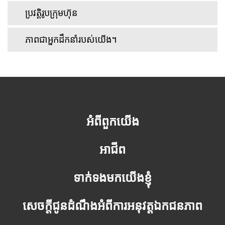
ប្រវត្តិរូបក្រុមហ៊ុន
ភាពជាអ្នកដឹកនាំរបស់យើង។
អំពីពួកយើង
អាជីព
ទាក់ទងមកយើងខ្ញុំ
សេចក្តីជូនដំណឹងអំពីការអនុវត្តឯកជនភាព